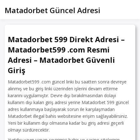
Skip
Matadorbet Güncel Adresi
to
content
Matadorbet 599 Direkt Adresi –
Matadorbet599 .com Resmi
Adresi – Matadorbet Güvenli
Giriş
Matadorbet599 .com güncel linki bu saatten sonra devreye
alınmış ve bu giriş linki üzerinden işlerini devam ettirme
kararını uygulamıştır. Devre dışı bırakılmasından dolayı
kullanım dışı kalan giriş adresi yerine Matadorbet 599 güncel
adres kullanmaya başlayarak sorun ile karşılaşmadan
Matadorbet illegal bahis websitesine erişim sağlayabilirsiniz.
Yeni bir kullanım dışı olmasına kadar bu giriş adresi geçerli
olmayı sürdürecektir.
Yurtdışı yayın yapan çevirimiçi bahis ve casino sitelerinin