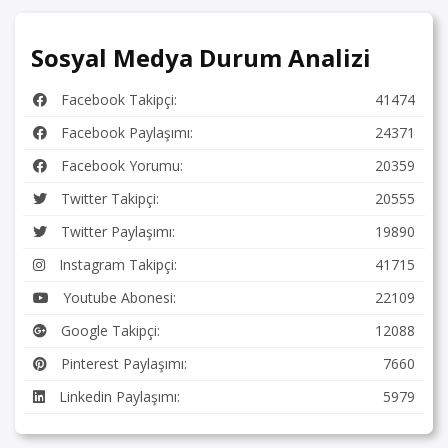
Sosyal Medya Durum Analizi
Facebook Takipçi:
41474
Facebook Paylaşımı:
24371
Facebook Yorumu:
20359
Twitter Takipçi:
20555
Twitter Paylaşımı:
19890
Instagram Takipçi:
41715
Youtube Abonesi:
22109
Google Takipçi:
12088
Pinterest Paylaşımı:
7660
Linkedin Paylaşımı:
5979