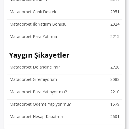
Matadorbet Canlı Destek
2951
Matadorbet İlk Yatırım Bonusu
2024
Matadorbet Para Yatırma
2215
Yaygın Şikayetler
Matadorbet Dolandırıcı mı?
2720
Matadorbet Giremiyorum
3083
Matadorbet Para Yatırıyor mu?
2210
Matadorbet Ödeme Yapıyor mu?
1579
Matadorbet Hesap Kapatma
2601