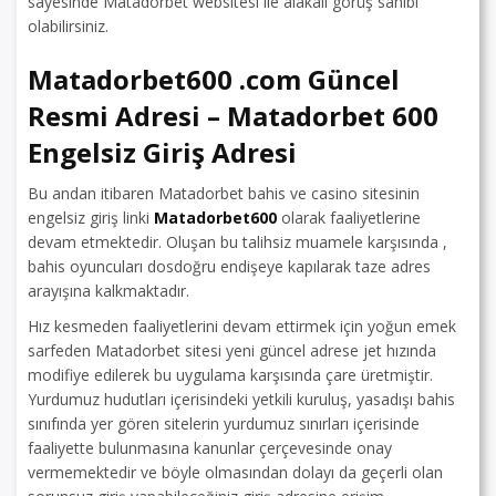
sayesinde Matadorbet websitesi ile alakalı görüş sahibi
olabilirsiniz.
Matadorbet600 .com Güncel
Resmi Adresi – Matadorbet 600
Engelsiz Giriş Adresi
Bu andan itibaren Matadorbet bahis ve casino sitesinin
engelsiz giriş linki
Matadorbet600
olarak faaliyetlerine
devam etmektedir. Oluşan bu talihsiz muamele karşısında ,
bahis oyuncuları dosdoğru endişeye kapılarak taze adres
arayışına kalkmaktadır.
Hız kesmeden faaliyetlerini devam ettirmek için yoğun emek
sarfeden Matadorbet sitesi yeni güncel adrese jet hızında
modifiye edilerek bu uygulama karşısında çare üretmiştir.
Yurdumuz hudutları içerisindeki yetkili kuruluş, yasadışı bahis
sınıfında yer gören sitelerin yurdumuz sınırları içerisinde
faaliyette bulunmasına kanunlar çerçevesinde onay
vermemektedir ve böyle olmasından dolayı da geçerli olan