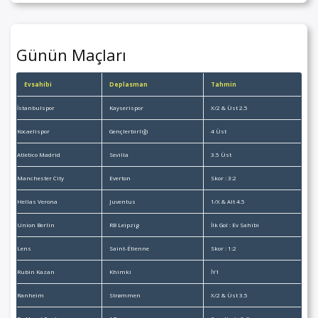
Günün Maçları
Evsahibi
Deplasman
Tahmin
İstanbulspor
Kayserispor
X/2 & Üst 2.5
Kocaelispor
Gençlerbirliği
4 Üst
Atletico Madrid
Sevilla
3.5 Üst
Manchester City
Everton
Skor : 3:2
Hellas Verona
Juventus
1/X & Alt 4.5
Union Berlin
RB Leipzig
İlk Gol : Ev Sahibi
Lens
Saint-Étienne
Skor : 1:2
Rubin Kazan
Khimki
İY1
Ranheim
Strømmen
X/2 & Üst 3.5