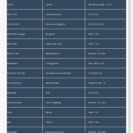
HIFK
Lahti
Gol Dk Aralığı : 1-15
Paris FC
Valenciennes
2.75 Üst
Istra 1961
Dinamo Zagreb
1/2 & Üst 4.5
ADO Den Haag
Jong AZ
Skor : 4:4
Burnley
Swansea City
Skor : 1:2
Derry City
Bohemians
Korner : 0.5 Alt
Aberdeen
Livingston
Sarı Kart : 0-3
Partick Thistle
Dunfermline Athletic
1/2 & Alt 2.5
Las Palmas
Real Oviedo
Toplam Gol : 4
Mjällby
AIK
2.75 Üst
Landskrona
Helsingborg
Korner : 3.5 Alt
Sion
Basel
Skor : 3:1
Wil
Thun
Skor : 4:4
Perugia
Cosenza Calcio
Korner : 3.5 Alt