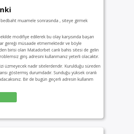
inki
u bedbaht muamele sonrasında , siteye girmek
ekilde modifiye edilerek bu olay karşısında başarı
unlar gereği müsaade etmemektedir ve böyle
en birisi olan Matadorbet canlı bahis sitesi de gelin
blemsiz giriş adresini kullanmanız yeterli olacaktır.
sizi üzmeyecek nadir sitelerdendir. Kurulduğu süreden
şarısı göstermiş durumdadır. Sunduğu yüksek oranlı
dacaksınız. Bir de bugün geçerli adresin kullanım