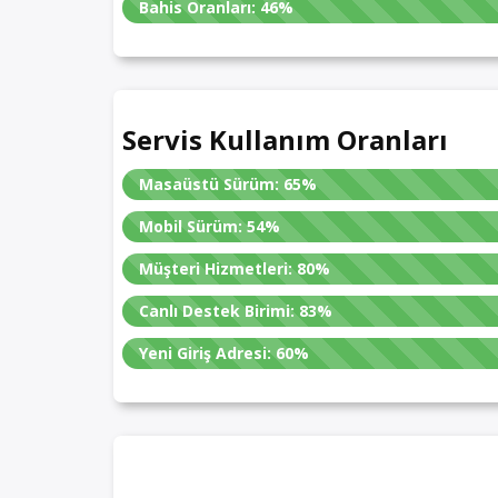
Bahis Oranları:
46%
Servis Kullanım Oranları
Masaüstü Sürüm:
65%
Mobil Sürüm:
54%
Müşteri Hizmetleri:
80%
Canlı Destek Birimi:
83%
Yeni Giriş Adresi:
60%