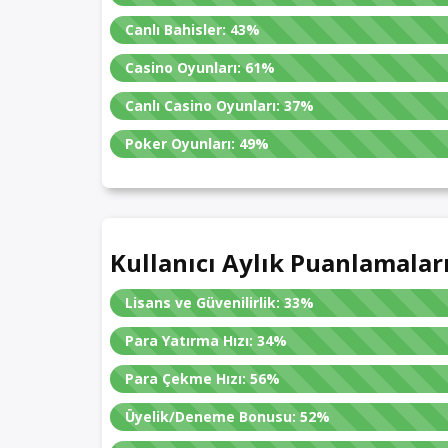
Canlı Bahisler:
43%
Casino Oyunları:
61%
Canlı Casino Oyunları:
37%
Poker Oyunları:
49%
Kullanıcı Aylık Puanlamalar
Lisans ve Güvenilirlik:
33%
Para Yatırma Hızı:
34%
Para Çekme Hızı:
56%
Üyelik/Deneme Bonusu:
52%