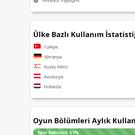
Pinterest Paylaşımı:
Ülke Bazlı Kullanım İstatisti
Türkiye:
Almanya:
Kuzey Kıbrıs:
Avusturya:
Hollanda:
Oyun Bölümleri Aylık Kulla
Spor Bahisleri:
51%