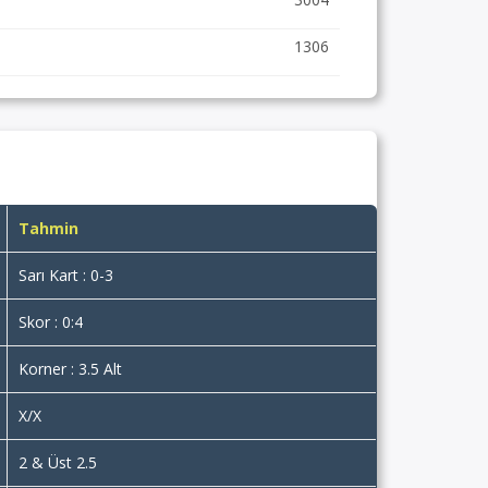
1306
Tahmin
Sarı Kart : 0-3
Skor : 0:4
Korner : 3.5 Alt
X/X
2 & Üst 2.5