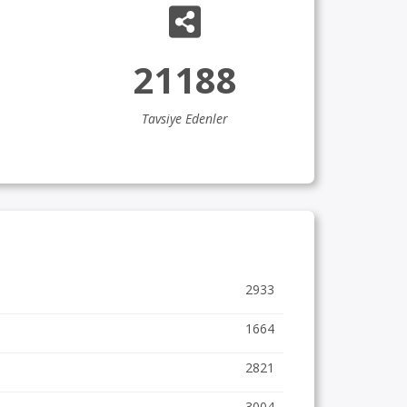
21188
Tavsiye Edenler
2933
1664
2821
3004