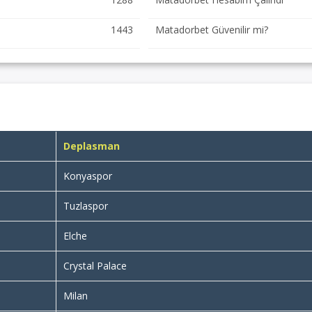
1443
Matadorbet Güvenilir mi?
Deplasman
Konyaspor
Tuzlaspor
Elche
Crystal Palace
Milan