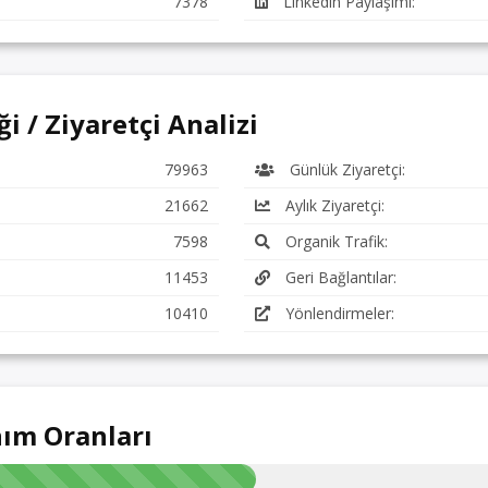
7378
Linkedin Paylaşımı:
ği / Ziyaretçi Analizi
79963
Günlük Ziyaretçi:
21662
Aylık Ziyaretçi:
7598
Organik Trafik:
11453
Geri Bağlantılar:
10410
Yönlendirmeler:
nım Oranları