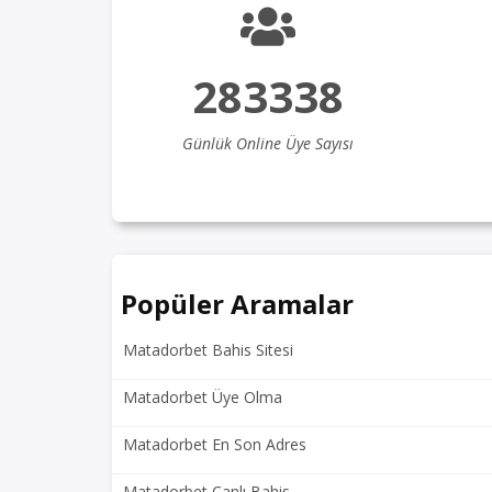
283338
Günlük Online Üye Sayısı
Popüler Aramalar
Matadorbet Bahis Sitesi
Matadorbet Üye Olma
Matadorbet En Son Adres
Matadorbet Canlı Bahis