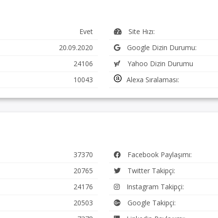
Evet
Site Hızı:
20.09.2020
Google Dizin Durumu:
24106
Yahoo Dizin Durumu
10043
Alexa Sıralaması:
i
37370
Facebook Paylaşımı:
20765
Twitter Takipçi:
24176
Instagram Takipçi:
20503
Google Takipçi: