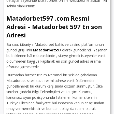
detaylar sayesinde Matadorbet online websitesi ile alakalı fikir
sahibi olabilirsiniz.
Matadorbet597 .com Resmi
Adresi – Matadorbet 597 En son
Adresi
Bu saat itibariyle Matadorbet bahis ve casino platformunun
güncel giriş linki
Matadorbet597
olarak güncellendi. Yaşanan
bu beklenen hâl müteakıbinde , siteye girmek isteyenler vakit
öldürmeden kaygıya kapılarak en son güncel adres arama
eforuna girmektedir.
Durmadan hizmet için mükemmel bir şekilde çabalayan
Matadorbet sitesi taze resmi adrese vakit öldürmeden
güncellenerek bu durum karşısında çözüm sunmuştur. Ülke
sınırları içindeki Bilgi Teknolojileri ve İletişim Kurumu,
kanunsuz oyun pozisyonunda listelenen kumar sitelerin
Türkiye ülkesinde faaliyette bulunmasına kanunlar açısından
onay vermemektedir ve bundan dolayı da resmi olarak