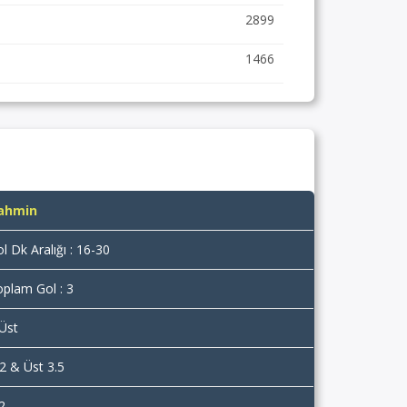
2899
1466
ahmin
l Dk Aralığı : 16-30
plam Gol : 3
Üst
2 & Üst 3.5
2