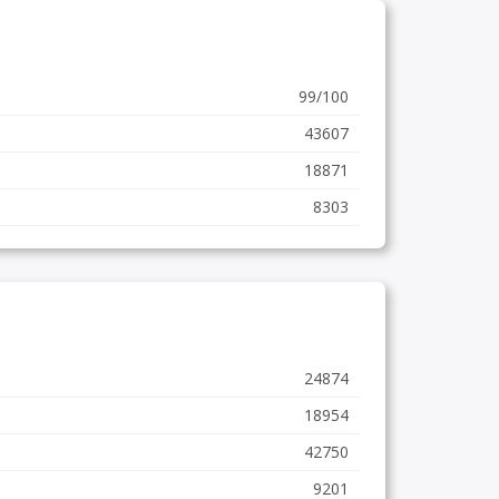
99/100
43607
18871
8303
24874
18954
42750
9201