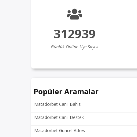
312939
Günlük Online Üye Sayısı
Popüler Aramalar
Matadorbet Canlı Bahis
Matadorbet Canlı Destek
Matadorbet Güncel Adres