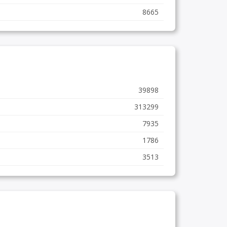
8665
39898
313299
7935
1786
3513