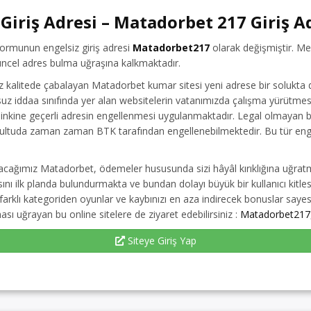
iriş Adresi – Matadorbet 217 Giriş A
ormunun engelsiz giriş adresi
Matadorbet217
olarak değişmiştir. M
ncel adres bulma uğraşına kalkmaktadır.
maz kalitede çabalayan Matadorbet kumar sitesi yeni adrese bir solukta
nsuz iddaa sınıfında yer alan websitelerin vatanımızda çalışma yürü
ş linkine geçerli adresin engellenmesi uygulanmaktadır. Legal olmayan b
rultuda zaman zaman BTK tarafından engellenebilmektedir. Bu tür enge
nacağımız Matadorbet, ödemeler hususunda sizi hâyâl kırıklığına uğrat
ı ilk planda bulundurmakta ve bundan dolayı büyük bir kullanıcı kitle
arklı kategoriden oyunlar ve kaybınızı en aza indirecek bonuslar saye
sı uğrayan bu online sitelere de ziyaret edebilirsiniz :
Matadorbet217
Siteye Giriş Yap