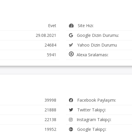
Evet
Site Hızı:
29.08.2021
Google Dizin Durumu:
24684
Yahoo Dizin Durumu
5941
Alexa Sıralaması:
i
39998
Facebook Paylaşımı:
21888
Twitter Takipçi:
22138
Instagram Takipçi:
19952
Google Takipçi: