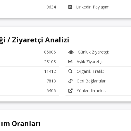
9634
Linkedin Paylaşımı:
ği / Ziyaretçi Analizi
85006
Günlük Ziyaretçi:
23103
Aylık Ziyaretçi:
11412
Organik Trafik:
7818
Geri Bağlantılar:
6406
Yönlendirmeler:
nım Oranları