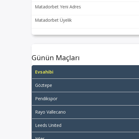
Matadorbet Yeni Adres
Matadorbet Üyelik
Günün Maçları
Evsahibi
Göztepe
Pendikspor
Rayo Vallecano
Leeds United
Inter