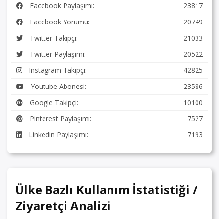
Facebook Paylaşımı:
23817
Facebook Yorumu:
20749
Twitter Takipçi:
21033
Twitter Paylaşımı:
20522
Instagram Takipçi:
42825
Youtube Abonesi:
23586
Google Takipçi:
10100
Pinterest Paylaşımı:
7527
Linkedin Paylaşımı:
7193
Ülke Bazlı Kullanım İstatistiği /
Ziyaretçi Analizi