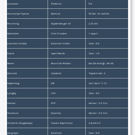
Huracán
Platense
İY2
Avusturya Viyana
Admira
İlk Gol : Ev Sahibi
Pasching
Kapfenberger SV
2.25 Alt
Mechelen
Sint-Truiden
1 veya X
Lommel United
Excelsior Virton
Skor : 0:0
Ceará
Sport Recife
Skor : 1:0
Remo
Brasil de Pelotas
Gol Dk Aralığı : 46-60
Karviná
Slovácko
Toplam Gol : 6
Kopenhag
OB
Sarı Kart : 7-12
Lyngby
LFA
Skor : 4:5
Honka
KTP
Korner : 3.5 Üst
Toulouse
Quevilly
Korner : 3.5 Üst
Hrvatski Dragovoljac
Slaven Koprivnica
2 & Alt 2.5
Jong Ajax
Excelsior
Skor : 0:4