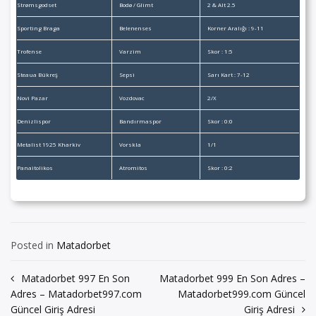
Strømsgodset
Bodø / Glimt
2 & Alt 2.5
Sporting Braga
Belenenses
Korner Aralığı : 9-11
Trofense
Varzim
Skor : 1:5
Steaua Bükreş
Sepsi
Sarı Kart : 7-12
Novi Pazar
Vozdovac
2/X
Denizlispor
Bandırmaspor
Skor : 0:0
Metalist 1925 Kharkiv
Vorskla
1/1
Panaitolikos
Atromitos
Skor : 0:2
Posted in
Matadorbet
Yazı
Matadorbet 997 En Son
Matadorbet 999 En Son Adres –
Adres – Matadorbet997.com
Matadorbet999.com Güncel
gezinmesi
Güncel Giriş Adresi
Giriş Adresi