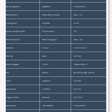
Birmingham
Watford
1/2 & Alt 3.5
Bohemians
Waterford United
Skor : 4:1
Livingston
Dundee
4 Üst
Queen of the South
Kilmarnock
1/2
Ponferradina
Real Zaragoza
Skor : 2:4
Kalmar
Sirius
1/2 & Üst 2.5
Norrby
GAIS
4.25 Alt
Grasshopper
Zürih
Toplam Gol : 6
Wil
Aarau
Gol Dk Aralığı : 46-60
SPAL
Cagliari
3.75 Alt
Glentoran
Linfield
3.5 Üst
Tigres UANL
Necaxa
2.25 Üst
Nieciecza
Stal Mielec
1/X & Alt 4.5