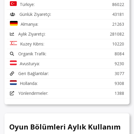
Türkiye:
86022
Günlük Ziyaretçi:
43181
Almanya:
21263
Aylık Ziyaretçi:
281082
Kuzey Kıbrıs:
10220
Organik Trafik:
8084
Avusturya:
9230
Geri Bağlantılar:
3077
Hollanda:
9308
Yönlendirmeler:
1388
Oyun Bölümleri Aylık Kullanım