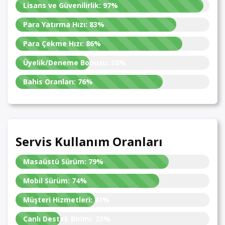
Lisans ve Güvenilirlik:
97%
Para Yatırma Hızı:
83%
Para Çekme Hızı:
86%
Üyelik/Deneme Bonusu:
38%
Bahis Oranları:
76%
Servis Kullanım Oranları
Masaüstü Sürüm:
79%
Mobil Sürüm:
74%
Müşteri Hizmetleri:
41%
Canlı Destek Birimi:
23%