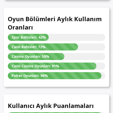
Oyun Bölümleri Aylık Kullanım
Oranları
Spor Bahisleri:
42%
Canlı Bahisler:
72%
Casino Oyunları:
58%
Canlı Casino Oyunları:
91%
Poker Oyunları:
96%
Kullanıcı Aylık Puanlamaları