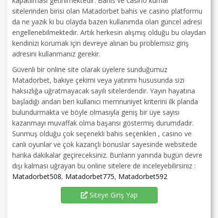
kapatılması getirilmektedir. Bahis ve casino kumar
sitelerinden birisi olan Matadorbet bahis ve casino platformu
da ne yazık ki bu olayda bazen kullanımda olan güncel adresi
engellenebilmektedir. Artık herkesin alışmış olduğu bu olaydan
kendinizi korumak için devreye alınan bu problemsiz giriş
adresini kullanmanız gerekir.
Güvenli bir online site olarak üyelere sunduğumuz
Matadorbet, bakiye çekimi veya yatırımı hususunda sizi
haksızlığa uğratmayacak sayılı sitelerdendir. Yayın hayatına
başladığı andan beri kullanıcı memnuniyet kriterini ilk planda
bulundurmakta ve böyle olmasıyla geniş bir üye sayısı
kazanmayı muvaffak olma başarısı göstermiş durumdadır.
Sunmuş olduğu çok seçenekli bahis seçenkleri , casino ve
canlı oyunlar ve çok kazançlı bonuslar sayesinde websitede
harika dakikalar geçireceksiniz. Bunların yanında bugün devre
dışı kalması uğrayan bu online sitelere de inceleyebilirsiniz :
Matadorbet508
,
Matadorbet775
,
Matadorbet592
Siteye Giriş Yap