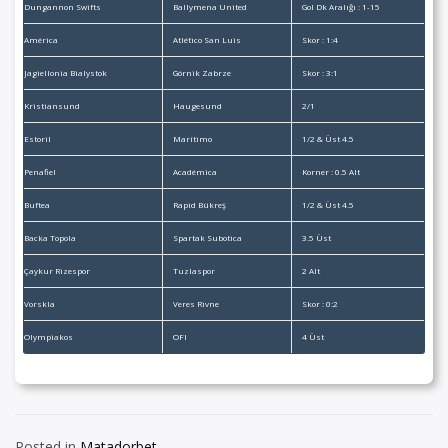
Dungannon Swifts
Ballymena United
Gol Dk Aralığı : 1-15
América
Atlético San Luis
Skor : 1:4
Jagiellonia Bialystok
Górnik Zabrze
Skor : 3:1
Kristiansund
Haugesund
2/1
Estoril
Marítimo
1/2 & Üst 4.5
Penafiel
Académica
Korner : 0.5 Alt
Buftea
Rapid Bükreş
1/2 & Üst 4.5
Backa Topola
Spartak Subotica
3.5 Üst
Çaykur Rizespor
Tuzlaspor
2 Alt
Vorskla
Veres Rivne
Skor : 0:2
Olympiakos
OFI
4 Üst
Posted in
Matadorbet