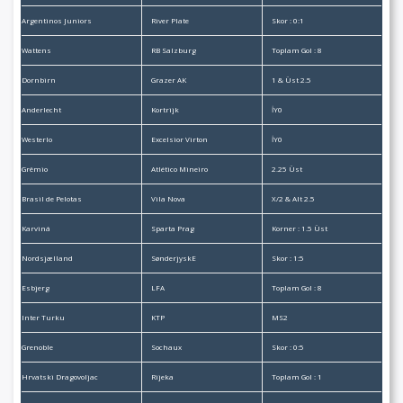
Argentinos Juniors
River Plate
Skor : 0:1
Wattens
RB Salzburg
Toplam Gol : 8
Dornbirn
Grazer AK
1 & Üst 2.5
Anderlecht
Kortrijk
İY0
Westerlo
Excelsior Virton
İY0
Grêmio
Atlético Mineiro
2.25 Üst
Brasil de Pelotas
Vila Nova
X/2 & Alt 2.5
Karviná
Sparta Prag
Korner : 1.5 Üst
Nordsjælland
SønderjyskE
Skor : 1:5
Esbjerg
LFA
Toplam Gol : 8
Inter Turku
KTP
MS2
Grenoble
Sochaux
Skor : 0:5
Hrvatski Dragovoljac
Rijeka
Toplam Gol : 1