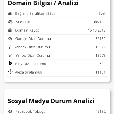
Domain Bilgisi / Analizi
Bağlantı Sertifikası (SSL):
Evet
Site Hızı:
88/100
Domain Kaydı:
15.10.2018
Google Dizin Durumu:
36189
Yandex Dizin Durumu
18977
Yahoo Dizin Durumu
19578
Bing Dizin Durumu
8539
Alexa Sıralaması:
11161
Sosyal Medya Durum Analizi
Facebook Takipçi:
43192