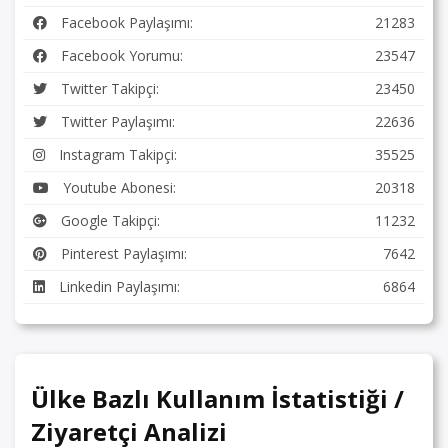
Facebook Paylaşımı:
21283
Facebook Yorumu:
23547
Twitter Takipçi:
23450
Twitter Paylaşımı:
22636
Instagram Takipçi:
35525
Youtube Abonesi:
20318
Google Takipçi:
11232
Pinterest Paylaşımı:
7642
Linkedin Paylaşımı:
6864
Ülke Bazlı Kullanım İstatistiği /
Ziyaretçi Analizi