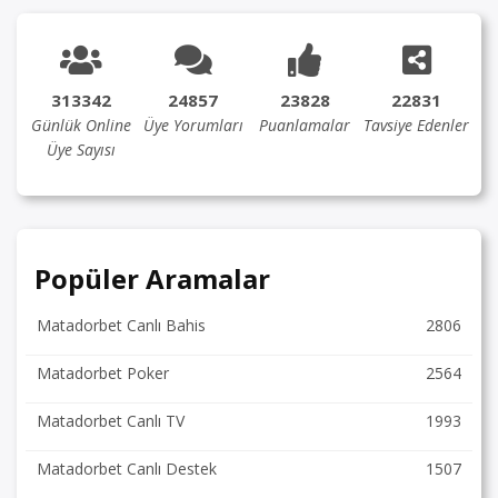
313342
24857
23828
22831
Günlük Online
Üye Yorumları
Puanlamalar
Tavsiye Edenler
Üye Sayısı
Popüler Aramalar
Matadorbet Canlı Bahis
2806
Matadorbet Poker
2564
Matadorbet Canlı TV
1993
Matadorbet Canlı Destek
1507