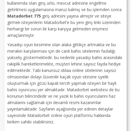
kullanımda olan giriş urlsi, mevcut adresine engellme
getirilmesi uygulamasına maruz kalmış ve bu işlemden sonra
Matadorbet 775
giriş adresini yayına almıştır ve siteye
girmek isteyenlerin Matadorbet’e bu yeni giriş linki üzerinden
herhangi bir sorun ile karşı karşıya gelmeden erişmesi
amaçlanmıştır.
Yasadışı oyun kesimine olan alaka gittikçe artmakta ve bu
merakın karşılanması için de canlı bahis sitelerinin fazlalığı
yükseliş göstermektedir. bu nedenle yasadışı bahis arasındaki
rakiplik hareketlenmekte, müşteri lehine sayısız fayda hediye
edilmektedir. Tabi kanunsuz iddaa online sitelerinin sayısız
olmasından dolayı Güvenilir kaçak oyun sitesine üyelik
oluşturmak için gözü kapalı tercih yapmak isteyen bir hayli
bahis oyuncusu yer almaktadır. Matadorbet websitesi de bu
konunun bilincindedir ve ne yazık ki bahis oyuncularını haz
almalarını sağlamak için devamlı resmi kazanımlar
yayınlamaktadır. Sayfanın aşağısında yer edinen detaylar
sayesinde Matadorbet online oyun platformu hakkında
birikim sahibi olabilirsiniz.