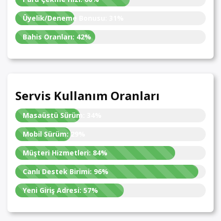
Üyelik/Deneme Bonusu:
31%
Bahis Oranları:
42%
Servis Kullanım Oranları
Masaüstü Sürüm:
34%
Mobil Sürüm:
29%
Müşteri Hizmetleri:
84%
Canlı Destek Birimi:
96%
Yeni Giriş Adresi:
57%