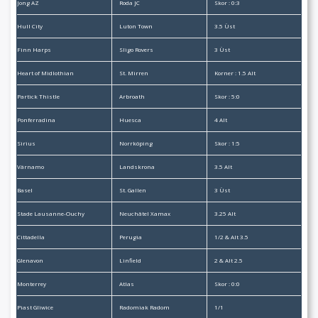
Jong AZ
Roda JC
Skor : 0:3
Hull City
Luton Town
3.5 Üst
Finn Harps
Sligo Rovers
3 Üst
Heart of Midlothian
St. Mirren
Korner : 1.5 Alt
Partick Thistle
Arbroath
Skor : 5:0
Ponferradina
Huesca
4 Alt
Sirius
Norrköping
Skor : 1:5
Värnamo
Landskrona
3.5 Alt
Basel
St. Gallen
3 Üst
Stade Lausanne-Ouchy
Neuchâtel Xamax
3.25 Alt
Cittadella
Perugia
1/2 & Alt 3.5
Glenavon
Linfield
2 & Alt 2.5
Monterrey
Atlas
Skor : 0:0
Piast Gliwice
Radomiak Radom
1/1