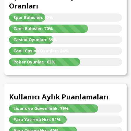
Oranları
Spor Bahisleri:
32%
Canlı Bahisler:
70%
Casino Oyunları:
39%
Canlı Casino Oyunları:
24%
Poker Oyunları:
63%
Kullanıcı Aylık Puanlamaları
Lisans ve Güvenilirlik:
79%
Para Yatırma Hızı:
51%
Para Çekme Hızı:
60%