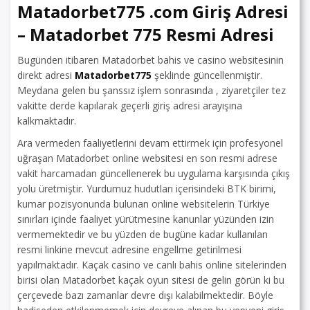
Matadorbet775 .com Giriş Adresi
– Matadorbet 775 Resmi Adresi
Bugünden itibaren Matadorbet bahis ve casino websitesinin
direkt adresi
Matadorbet775
şeklinde güncellenmiştir.
Meydana gelen bu şanssız işlem sonrasında , ziyaretçiler tez
vakitte derde kapılarak geçerli giriş adresi arayışına
kalkmaktadır.
Ara vermeden faaliyetlerini devam ettirmek için profesyonel
uğraşan Matadorbet online websitesi en son resmi adrese
vakit harcamadan güncellenerek bu uygulama karşısında çıkış
yolu üretmiştir. Yurdumuz hudutları içerisindeki BTK birimi,
kumar pozisyonunda bulunan online websitelerin Türkiye
sınırları içinde faaliyet yürütmesine kanunlar yüzünden izin
vermemektedir ve bu yüzden de bugüne kadar kullanılan
resmi linkine mevcut adresine engellme getirilmesi
yapılmaktadır. Kaçak casino ve canlı bahis online sitelerinden
birisi olan Matadorbet kaçak oyun sitesi de gelin görün ki bu
çerçevede bazı zamanlar devre dışı kalabilmektedir. Böyle