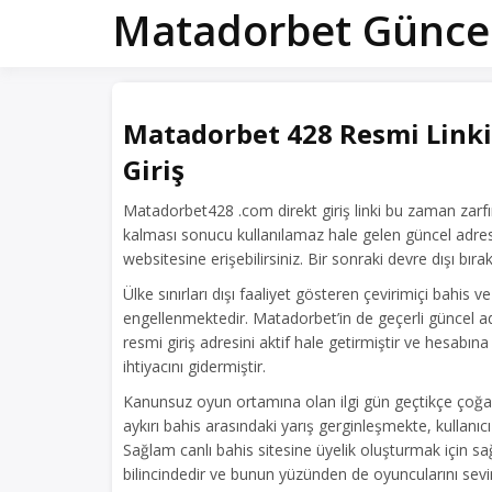
Skip
Matadorbet Güncel
to
content
Matadorbet 428 Resmi Linki
Giriş
Matadorbet428 .com direkt giriş linki bu zaman zarfın
kalması sonucu kullanılamaz hale gelen güncel adre
websitesine erişebilirsiniz. Bir sonraki devre dışı bı
Ülke sınırları dışı faaliyet gösteren çevirimiçi bahis
engellenmektedir. Matadorbet’in de geçerli güncel
resmi giriş adresini aktif hale getirmiştir ve hesabın
ihtiyacını gidermiştir.
Kanunsuz oyun ortamına olan ilgi gün geçtikçe çoğalm
aykırı bahis arasındaki yarış gerginleşmekte, kullanı
Sağlam canlı bahis sitesine üyelik oluşturmak için
bilincindedir ve bunun yüzünden de oyuncularını sevi