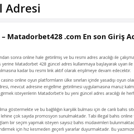
 Adresi
 – Matadorbet428 .com En son Giriş A
dan sonra online hale getirilmiş ve bu resmi adres aracılığı ile çalışma
s yerine Matadorbet 428 güncel adres kullanmaya başlayarak uyarı il
rakılmasına kadar bu resmi link aktif olarak erişilmeye devam edecektir.
 ve casino online oyun platformların ülke sınırları içinde yasadışı oyun 
 adresi, mevcut adresine engellme getirilmesi uygulamasına maruz ka
a girmek isteyenlerin Matadorbet’e bu yeni güncel adres aracılığı ile he
a göstermekte ve bu bağlılığın karşılık bulması için de canlı bahis sit
cı lehine çok sayıda promosyon sunulmaktadır. Tabi illegal bahis online
 sağlam bir seçim yapmak isteyen sayısız bahis müdavimleri bulunmakt
ndirmek için hız kesmeden geçerli yararlar duyurmaktadır. Bu yazımızın