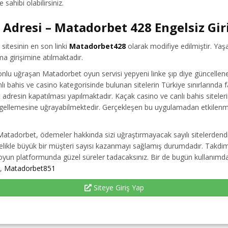
ahibi olabilirsiniz.
dresi – Matadorbet 428 Engelsiz Giri
sitesinin en son linki
Matadorbet428
olarak modifiye edilmiştir. Yaş
ma girişimine atılmaktadır.
yonlu uğraşan Matadorbet oyun servisi yepyeni linke şıp diye güncelle
nlı bahis ve casino kategorisinde bulunan sitelerin Türkiye sınırlarınd
ut adresin kapatılması yapılmaktadır. Kaçak casino ve canlı bahis sitele
gellemesine uğrayabilmektedir. Gerçekleşen bu uygulamadan etkilenmeme
atadorbet, ödemeler hakkında sizi uğraştırmayacak sayılı sitelerdendir
le büyük bir müşteri sayısı kazanmayı sağlamış durumdadır. Takdim ett
yun platformunda güzel süreler tadacaksınız. Bir de bugün kullanımda 
,
Matadorbet851
Siteye Giriş Yap