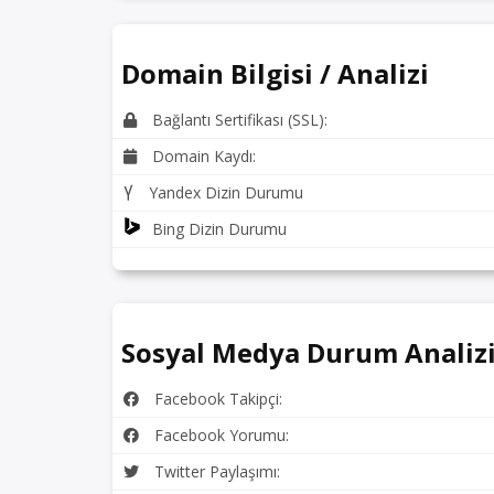
Domain Bilgisi / Analizi
Bağlantı Sertifikası (SSL):
Domain Kaydı:
Yandex Dizin Durumu
Bing Dizin Durumu
Sosyal Medya Durum Analiz
Facebook Takipçi:
Facebook Yorumu:
Twitter Paylaşımı: