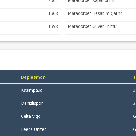
2562
Matadorbet Kapandı mı?
1368
Matadorbet Hesabım Çalındı
1398
Matadorbet Güvenilir mi?
Deplasman
T
Kasımpaşa
3
Denizlispor
3
Celta Vigo
G
Leeds United
G