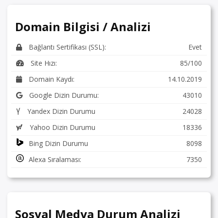
Domain Bilgisi / Analizi
Bağlantı Sertifikası (SSL):
Evet
Site Hızı:
85/100
Domain Kaydı:
14.10.2019
Google Dizin Durumu:
43010
Yandex Dizin Durumu
24028
Yahoo Dizin Durumu
18336
Bing Dizin Durumu
8098
Alexa Sıralaması:
7350
Sosyal Medya Durum Analizi