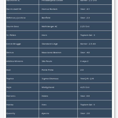
Nashville SC
Philadelphia Union
Korner : 2.5 Üst
Darmstadt 98
Hansa Rostock
Skor : 4:1
Defensa y Justicia
Banfield
Skor : 2:3
Sturm Graz
Wolfsberger AC
2.25 Üst
St. Pölten
Horn
Toplam Gol : 3
Cercle Brugge
Standard Liège
Korner : 2.5 Alt
Deinze
Waasland-Beveren
Skor : 4:0
Atlético Mineiro
São Paulo
X veya 2
Avaí
Ponte Preta
2/2
Teplice
Sigma Olomouc
Tek/Çift : Çift
Vejle
Midtjylland
4.25 Üst
Horsens
Hobro
Skor : 0:0
Honka
Ilves
Toplam Gol : 9
Quevilly
Ajaccio
Skor : 2:0