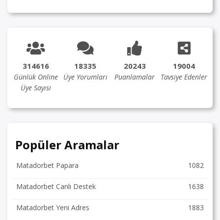
314616
18335
20243
19004
Günlük Online
Üye Yorumları
Puanlamalar
Tavsiye Edenler
Üye Sayısı
Popüler Aramalar
Matadorbet Papara
1082
Matadorbet Canlı Destek
1638
Matadorbet Yeni Adres
1883