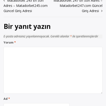
Yazı
Matadorbet 245 En Son
Matadorbet 247 En Son Adres –
Adres – Matadorbet245.com
Matadorbet247.com Güncel
gezinmesi
Güncel Giriş Adresi
Giriş Adresi
Bir yanıt yazın
E-posta adresiniz yayınlanmayacak.
Gerekli alanlar
*
ile işaretlenmişlerdir
Yorum
*
Ad
*