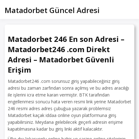
Skip
Matadorbet Güncel Adresi
to
content
Matadorbet 246 En son Adresi –
Matadorbet246 .com Direkt
Adresi – Matadorbet Güvenli
Erişim
Matadorbet246 .com sorunsuz giriş yapabileceğiniz giriş
adresi bu zaman zarfından sonra açılmış ve bu adres aracılığı
ile işlerini icra etme kararı vermiştir. BTK tarafından
engellenmesi sonucu hata veren resmi link yerine Matadorbet
246 resmi adres adres çubuğua yazarak problemsiz
Matadorbet kaçak iddaa online oyun platformuna giriş
yapabilirsiniz. Meydana gelebilecek geçerli adresin erişime
kapatılmasına kadar bu giriş linki aktif kalacaktır.
Ülke dışı lokasyonlu online bahis ve casino online sitelerinin