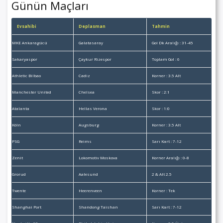
Günün Maçları
Evsahibi
Deplasman
Tahmin
MKE Ankaragücü
Galatasaray
Gol Dk Aralığı : 31-45
Sakaryaspor
Çaykur Rizespor
Toplam Gol : 6
Athletic Bilbao
Cadiz
Korner : 3.5 Alt
Manchester United
Chelsea
Skor : 2:1
Atalanta
Hellas Verona
Skor : 1:0
Köln
Augsburg
Korner : 3.5 Alt
PSG
Reims
Sarı Kart : 7-12
Zenit
Lokomotiv Moskova
Korner Aralığı : 0-8
Grorud
Aalesund
2 & Alt 2.5
Twente
Heerenveen
Korner : Tek
Shanghai Port
Shandong Taishan
Sarı Kart : 7-12