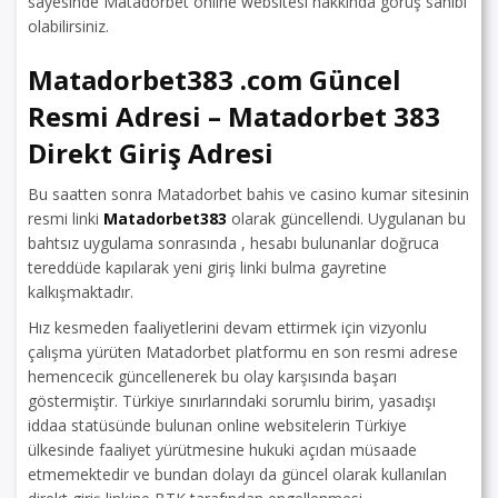
sayesinde Matadorbet online websitesi hakkında görüş sahibi
olabilirsiniz.
Matadorbet383 .com Güncel
Resmi Adresi – Matadorbet 383
Direkt Giriş Adresi
Bu saatten sonra Matadorbet bahis ve casino kumar sitesinin
resmi linki
Matadorbet383
olarak güncellendi. Uygulanan bu
bahtsız uygulama sonrasında , hesabı bulunanlar doğruca
tereddüde kapılarak yeni giriş linki bulma gayretine
kalkışmaktadır.
Hız kesmeden faaliyetlerini devam ettirmek için vizyonlu
çalışma yürüten Matadorbet platformu en son resmi adrese
hemencecik güncellenerek bu olay karşısında başarı
göstermiştir. Türkiye sınırlarındaki sorumlu birim, yasadışı
iddaa statüsünde bulunan online websitelerin Türkiye
ülkesinde faaliyet yürütmesine hukuki açıdan müsaade
etmemektedir ve bundan dolayı da güncel olarak kullanılan