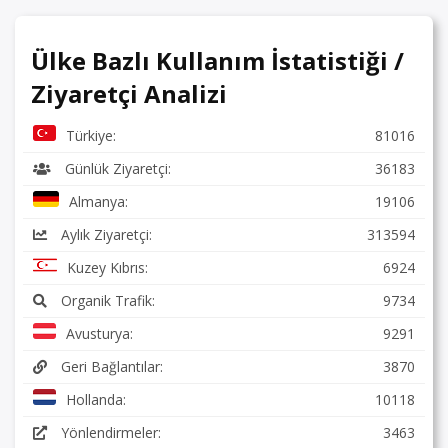
Ülke Bazlı Kullanım İstatistiği /
Ziyaretçi Analizi
Türkiye:
81016
Günlük Ziyaretçi:
36183
Almanya:
19106
Aylık Ziyaretçi:
313594
Kuzey Kıbrıs:
6924
Organik Trafik:
9734
Avusturya:
9291
Geri Bağlantılar:
3870
Hollanda:
10118
Yönlendirmeler:
3463