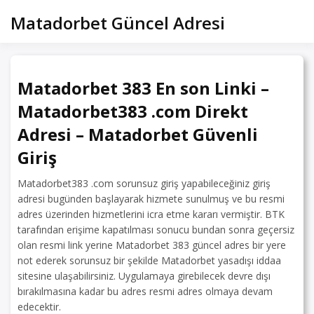
Skip
Matadorbet Güncel Adresi
to
content
Matadorbet 383 En son Linki –
Matadorbet383 .com Direkt
Adresi – Matadorbet Güvenli
Giriş
Matadorbet383 .com sorunsuz giriş yapabileceğiniz giriş
adresi bugünden başlayarak hizmete sunulmuş ve bu resmi
adres üzerinden hizmetlerini icra etme kararı vermiştir. BTK
tarafından erişime kapatılması sonucu bundan sonra geçersiz
olan resmi link yerine Matadorbet 383 güncel adres bir yere
not ederek sorunsuz bir şekilde Matadorbet yasadışı iddaa
sitesine ulaşabilirsiniz. Uygulamaya girebilecek devre dışı
bırakılmasına kadar bu adres resmi adres olmaya devam
edecektir.