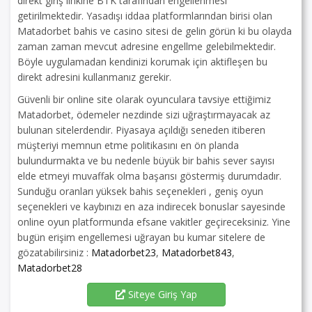
direkt giriş linkine BTK tarafından engellenmesi
getirilmektedir. Yasadışı iddaa platformlarından birisi olan
Matadorbet bahis ve casino sitesi de gelin görün ki bu olayda
zaman zaman mevcut adresine engellme gelebilmektedir.
Böyle uygulamadan kendinizi korumak için aktifleşen bu
direkt adresini kullanmanız gerekir.
Güvenli bir online site olarak oyunculara tavsiye ettiğimiz
Matadorbet, ödemeler nezdinde sizi uğraştırmayacak az
bulunan sitelerdendir. Piyasaya açıldığı seneden itiberen
müşteriyi memnun etme politikasını en ön planda
bulundurmakta ve bu nedenle büyük bir bahis sever sayısı
elde etmeyi muvaffak olma başarısı göstermiş durumdadır.
Sunduğu oranları yüksek bahis seçenekleri , geniş oyun
seçenekleri ve kaybınızı en aza indirecek bonuslar sayesinde
online oyun platformunda efsane vakitler geçireceksiniz. Yine
bugün erişim engellemesi uğrayan bu kumar sitelere de
gözatabilirsiniz :
Matadorbet23
,
Matadorbet843
,
Matadorbet28
Siteye Giriş Yap