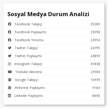
Sosyal Medya Durum Analizi
Facebook Takipçi:
35289
Facebook Paylaşımı:
23098
Facebook Yorumu:
23954
Twitter Takipçi:
24795
Twitter Paylaşımı:
24859
Instagram Takipçi:
41838
Youtube Abonesi:
23584
Google Takipçi:
10939
Pinterest Paylaşımı:
9164
Linkedin Paylaşımı:
8690