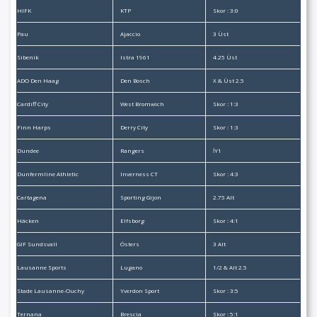
HIFK
KTP
Skor : 3:0
Pau
Ajaccio
3 Üst
Sibenik
Istra 1961
4.25 Üst
ADO Den Haag
Den Bosch
X & Üst 2.5
Cardiff City
West Bromwich
Skor : 1:3
Finn Harps
Derry City
Skor : 1:3
Dundee
Rangers
İY1
Dunfermline Athletic
Inverness CT
Skor : 4:3
Cartagena
Sporting Gijon
2.75 Alt
Häcken
Elfsborg
Skor : 4:1
GIF Sundsvall
Östers
3 Alt
Lausanne Sports
Lugano
1/2 & Alt 2.5
Stade Lausanne-Ouchy
Yverdon Sport
Skor : 3:5
Ternana
Brescia
Skor : 5:1