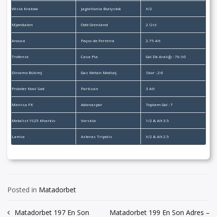
Wisla Kraków
Jagiellonia Bialystok
X/2
Mjøndalen
Odd Grenland
2 Üst
Arouca
Paços de Ferreira
2.75 Alt
Trofense
Casa Pia
Gol Dk Aralığı : 76-90
Dinamo Bükreş
Gaz Metan Mediaş
Skor : 2:0
Proleter Novi Sad
Partizan
3 Alt
Manisa FK
Adanaspor
Toplam Gol : 7
Metalist 1925 Kharkiv
Vorskla
1/2 & Alt 3.5
Lamia
Asteras Tripolis
X/2 & Alt 2.5
Posted in
Matadorbet
Yazı
Matadorbet 197 En Son
Matadorbet 199 En Son Adres –