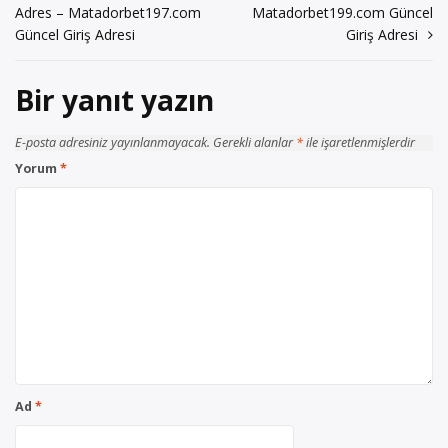
Adres – Matadorbet197.com
Matadorbet199.com Güncel
gezinmesi
Güncel Giriş Adresi
Giriş Adresi
Bir yanıt yazın
E-posta adresiniz yayınlanmayacak.
Gerekli alanlar
*
ile işaretlenmişlerdir
Yorum
*
Ad
*