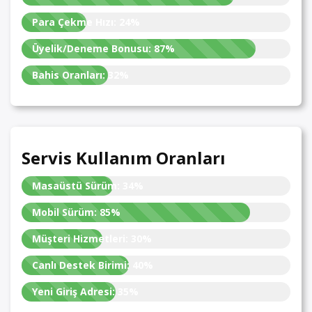
Para Çekme Hızı:
24%
Üyelik/Deneme Bonusu:
87%
Bahis Oranları:
32%
Servis Kullanım Oranları
Masaüstü Sürüm:
34%
Mobil Sürüm:
85%
Müşteri Hizmetleri:
30%
Canlı Destek Birimi:
40%
Yeni Giriş Adresi:
35%