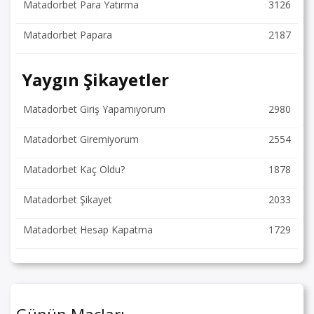
Matadorbet Para Yatırma
3126
Matadorbet Papara
2187
Yaygın Şikayetler
Matadorbet Giriş Yapamıyorum
2980
Matadorbet Giremiyorum
2554
Matadorbet Kaç Oldu?
1878
Matadorbet Şikayet
2033
Matadorbet Hesap Kapatma
1729