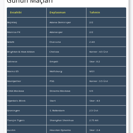
Günün Maçları
Evsahibi
Deplasman
Tahmin
Beşiktaş
Adana Demirspor
2/2
Manisa FK
Adanaspor
2/2
Getafe
Osasuna
2 Alt
Brighton & Hove Albion
Chelsea
Korner : 4.5 Üst
Udinese
Empoli
Skor : 0:2
Mainz 05
Wolfsburg
MS1
Montpellier
PSG
Korner : 3.5 Üst
CSKA Moskova
Dinamo Moskova
X/X
Stjørdals-Blink
Start
Skor : 4:3
Groningen
S. Rotterdam
2.5 Üst
Tianjin Tigers
Shanghai Shenhua
2.75 Alt
Austin
Houston Dynamo
Skor : 2:4