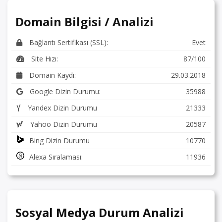
Domain Bilgisi / Analizi
Bağlantı Sertifikası (SSL):
Evet
Site Hızı:
87/100
Domain Kaydı:
29.03.2018
Google Dizin Durumu:
35988
Yandex Dizin Durumu
21333
Yahoo Dizin Durumu
20587
Bing Dizin Durumu
10770
Alexa Sıralaması:
11936
Sosyal Medya Durum Analizi