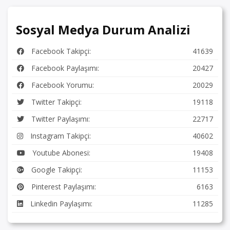
Sosyal Medya Durum Analizi
Facebook Takipçi:
41639
Facebook Paylaşımı:
20427
Facebook Yorumu:
20029
Twitter Takipçi:
19118
Twitter Paylaşımı:
22717
Instagram Takipçi:
40602
Youtube Abonesi:
19408
Google Takipçi:
11153
Pinterest Paylaşımı:
6163
Linkedin Paylaşımı:
11285