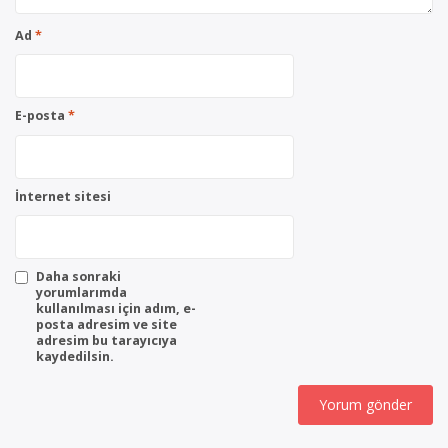
Ad
*
E-posta
*
İnternet sitesi
Daha sonraki
yorumlarımda
kullanılması için adım, e-
posta adresim ve site
adresim bu tarayıcıya
kaydedilsin.