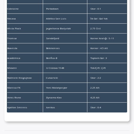
Coleraine
Portadown
Skor : 0:1
Necaxa
Atlético San Luis
İlk Gol : Gol Yok
Wisla Plock
Jagiellonia Bialystok
2.75 Üst
Tromsø
Sandefjord
Korner Aralığı : 9-11
Boavista
Belenenses
Korner : 4.5 Alt
Académica
Benfica-B
Toplam Gol : 3
Mioveni
U Craiova 1948
Tek/Çift : Çift
Radnicki Kragujevac
Cukaricki
Skor : 2:2
Manisa FK
Yeni Malatyaspor
2.25 Alt
Veres Rivne
Dynamo Kiev
4.25 Alt
Apollon Smirnis
Ionikos
Skor : 0:4