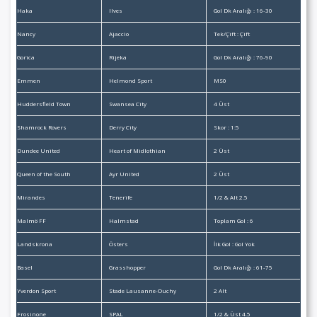
Haka
Ilves
Gol Dk Aralığı : 16-30
Nancy
Ajaccio
Tek/Çift : Çift
Gorica
Rijeka
Gol Dk Aralığı : 76-90
Emmen
Helmond Sport
MS0
Huddersfield Town
Swansea City
4 Üst
Shamrock Rovers
Derry City
Skor : 1:5
Dundee United
Heart of Midlothian
2 Üst
Queen of the South
Ayr United
2 Üst
Mirandes
Tenerife
1/2 & Alt 2.5
Malmö FF
Halmstad
Toplam Gol : 6
Landskrona
Östers
İlk Gol : Gol Yok
Basel
Grasshopper
Gol Dk Aralığı : 61-75
Yverdon Sport
Stade Lausanne-Ouchy
2 Alt
Frosinone
SPAL
1/2 & Üst 4.5