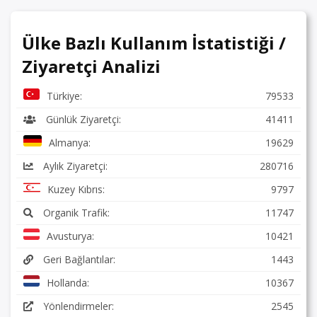
Ülke Bazlı Kullanım İstatistiği /
Ziyaretçi Analizi
Türkiye:
79533
Günlük Ziyaretçi:
41411
Almanya:
19629
Aylık Ziyaretçi:
280716
Kuzey Kıbrıs:
9797
Organik Trafik:
11747
Avusturya:
10421
Geri Bağlantılar:
1443
Hollanda:
10367
Yönlendirmeler:
2545