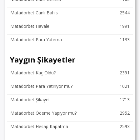
Matadorbet Canlı Bahis
2544
Matadorbet Havale
1991
Matadorbet Para Yatırma
1133
Yaygın Şikayetler
Matadorbet Kaç Oldu?
2391
Matadorbet Para Yatırıyor mu?
1021
Matadorbet Şikayet
1713
Matadorbet Ödeme Yapıyor mu?
2952
Matadorbet Hesap Kapatma
2593