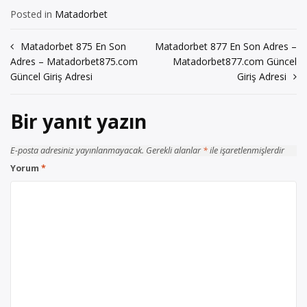
Posted in
Matadorbet
Yazı
Matadorbet 875 En Son
Matadorbet 877 En Son Adres –
Adres – Matadorbet875.com
Matadorbet877.com Güncel
gezinmesi
Güncel Giriş Adresi
Giriş Adresi
Bir yanıt yazın
E-posta adresiniz yayınlanmayacak.
Gerekli alanlar
*
ile işaretlenmişlerdir
Yorum
*