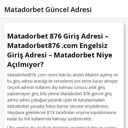
Skip
Matadorbet Güncel Adresi
to
content
Matadorbet 876 Giriş Adresi –
Matadorbet876 .com Engelsiz
Giriş Adresi – Matadorbet Niye
Açılmıyor?
Matadorbet876 .com resmi linki bu andan itibaren açılmış ve
bu giriş adresi aracılığı ile servislerini icra etme kararı almıştır.
Geçerli adresin kullanım dışı kalması sonucu artık giriş
yapılamayan giriş linki yerine Matadorbet 876 güncel giriş
adresi adres çubuğua yazarak uyarı ile karşılaşmadan
Matadorbet yasadışı bahis kumar sitesine erişebilirsiniz.
Meydana gelebilecek BTK tarafından erişime kapatılmasına
kadar bu link kullanımda kalmayı sürdürecektir.
Ülke sınırları dışı faaliyet gösteren çevirimiçi bahis ve casino