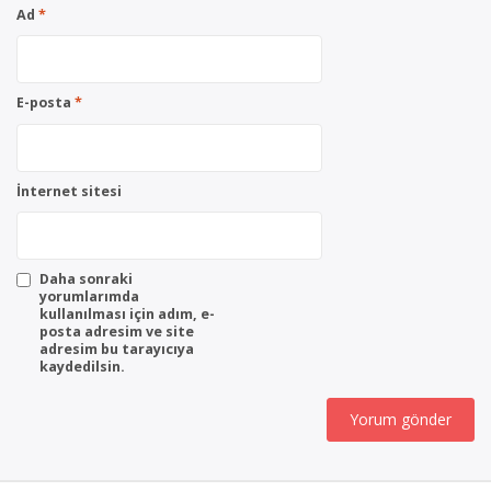
Ad
*
E-posta
*
İnternet sitesi
Daha sonraki
yorumlarımda
kullanılması için adım, e-
posta adresim ve site
adresim bu tarayıcıya
kaydedilsin.