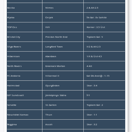
Bastia
Nîmes
2 & Alt 2.5
Rijeka
Osijek
İlk Gol : Ev Sahibi
TOP Oss
VVV
Korner : 3.5 Üst
Bristol City
Preston North End
Toplam Gol : 9
Sligo Rovers
Longford Town
X/2 & Alt 2.5
Hibernian
Aberdeen
1/X & Üst 4.5
Raith Rovers
Greenock Morton
4 Alt
FC Andorra
Villarreal II
Gol Dk Aralığı : 1-15
Halmstad
Djurgården
Skor : 3:4
GIF Sundsvall
Jönköpings Södra
İY1
Servette
St. Gallen
Toplam Gol : 2
Neuchâtel Xamax
Thun
Skor : 1:1
Reggina
Ascoli
Skor : 3:2