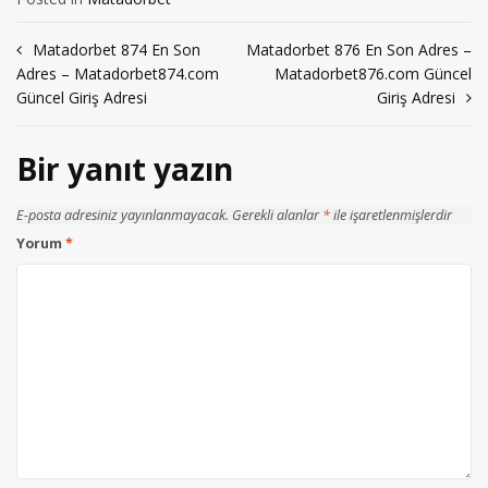
Yazı
Matadorbet 874 En Son
Matadorbet 876 En Son Adres –
Adres – Matadorbet874.com
Matadorbet876.com Güncel
gezinmesi
Güncel Giriş Adresi
Giriş Adresi
Bir yanıt yazın
E-posta adresiniz yayınlanmayacak.
Gerekli alanlar
*
ile işaretlenmişlerdir
Yorum
*