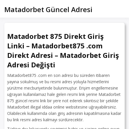
Skip
Matadorbet Güncel Adresi
to
content
Matadorbet 875 Direkt Giriş
Linki – Matadorbet875 .com
Direkt Adresi – Matadorbet Giriş
Adresi Değişti
Matadorbet875 .com en son adresi bu süreden itibaren
yayına sokulmuş ve bu resmi adres yoluyla hizmetlerini
yürütme mecburiyetinde bulunmuştur. Erişim engellemesine
uğrayan kullanılamaz hale gelen resmi link yerine Matadorbet
875 güncel resmi link bir yere not ederek sıkıntısız bir şekilde
Matadorbet illegal iddaa online websitesine uğrayabilirsiniz.
Olabilecek kullanımda olan giriş adresinin kapatılmasına kadar
bu link resmi adres kalmayı sürdürecektir.
Türkiye dışı lokasyonlu çevirimiçi bahis ve casino online oyun