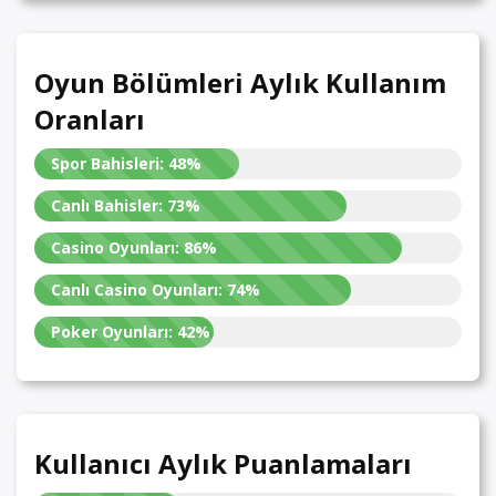
Oyun Bölümleri Aylık Kullanım
Oranları
Spor Bahisleri:
48%
Canlı Bahisler:
73%
Casino Oyunları:
86%
Canlı Casino Oyunları:
74%
Poker Oyunları:
42%
Kullanıcı Aylık Puanlamaları