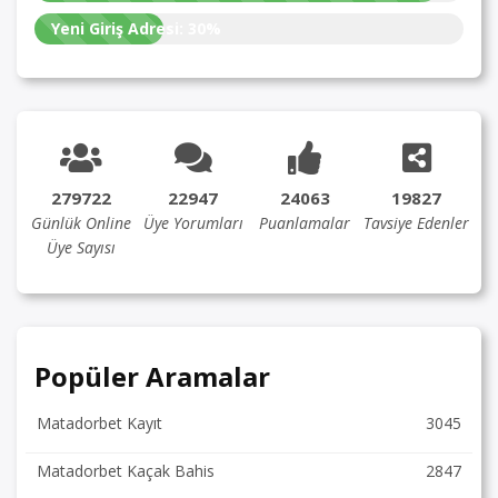
Yeni Giriş Adresi:
30%
279722
22947
24063
19827
Günlük Online
Üye Yorumları
Puanlamalar
Tavsiye Edenler
Üye Sayısı
Popüler Aramalar
Matadorbet Kayıt
3045
Matadorbet Kaçak Bahis
2847