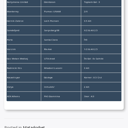
Ballymena United
Glentoran
Toplam Gol : 3
Monterrey
Pumas UNAM
2/X
Górnik Zabrze
Lech Poznan
3.5 Alt
Sandefjord
Sarpsborg 08
X/2 & Alt 2.5
Porto
Santa Clara
İY0
Varzim
Rio Ave
1/2 & Alt 2.5
Gaz Metan Mediaş
UTA Arad
İlk Gol : Ev Sahibi
Radnicki Nis
Mladost Lucani
3 Alt
Kocaelispor
Göztepe
Korner : 0.5 Üst
Zorya
Inhulets’
2 Alt
AEK Athens
PAS Giannina
Skor : 4:3
Posted in
Matadorbet