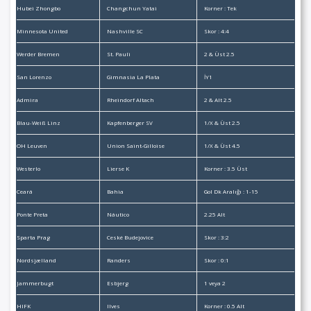
Hubei Zhongbo
Changchun Yatai
Korner : Tek
Minnesota United
Nashville SC
Skor : 4:4
Werder Bremen
St. Pauli
2 & Üst 2.5
San Lorenzo
Gimnasia La Plata
İY1
Admira
Rheindorf Altach
2 & Alt 2.5
Blau-Weiß Linz
Kapfenberger SV
1/X & Üst 2.5
OH Leuven
Union Saint-Gilloise
1/X & Üst 4.5
Westerlo
Lierse K
Korner : 3.5 Üst
Ceará
Bahia
Gol Dk Aralığı : 1-15
Ponte Preta
Náutico
2.25 Alt
Sparta Prag
Ceské Budejovice
Skor : 3:2
Nordsjælland
Randers
Skor : 0:1
Jammerbugt
Esbjerg
1 veya 2
HIFK
Ilves
Korner : 0.5 Alt