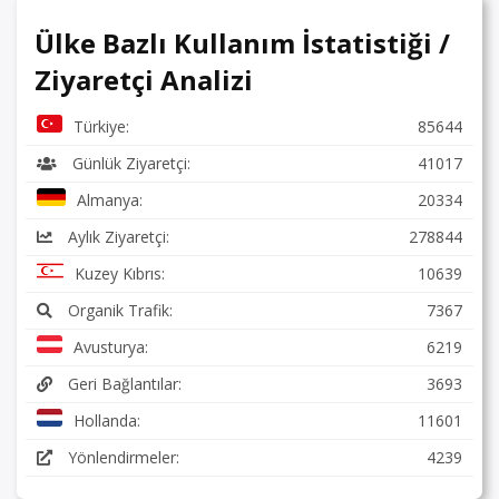
Ülke Bazlı Kullanım İstatistiği /
Ziyaretçi Analizi
Türkiye:
85644
Günlük Ziyaretçi:
41017
Almanya:
20334
Aylık Ziyaretçi:
278844
Kuzey Kıbrıs:
10639
Organik Trafik:
7367
Avusturya:
6219
Geri Bağlantılar:
3693
Hollanda:
11601
Yönlendirmeler:
4239