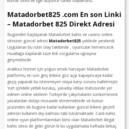
kumar sitesi ile ilgili düşünce sahibi olabilirsiniz.
Matadorbet825 .com En son Linki
– Matadorbet 825 Direkt Adresi
Bugünden başlayarak Matadorbet bahis ve casino online
sitesinin güncel adresi
Matadorbet825
şeklinde yenilendi.
Uygulanan bu rutin olay takibinde , oyuncular hemencecik
muallağa kapılarak taze link sorgulama uğraşına
girişmektedir.
Aralıksız hizmet için yoğun emek harcayan Matadorbet
platformu en son giriş linkine göz açıp kapayıncaya kadar
geçiş yaparak bu istenmeyen olaya karşı sorunu halletmiştir.
Yurt içindeki yetkili kuruluş, yasadışı iddaa statüsünde yer
edinen online sitelerin Türkiye’de çalışmalarını sürdürmesine
yasalardan dolayı müsaade etmemektedir ve bunun
yüzünden de bugüne kadar kullanılan güncel linkine geçerli
adresin kullanım dışı kalması tabi tutulmaktadır. Canlı bahis
online oyun platformlarından birisi olan Matadorbet illegal
bahis sitesi de gelin görün ki bu uygulamada haftada birkaç