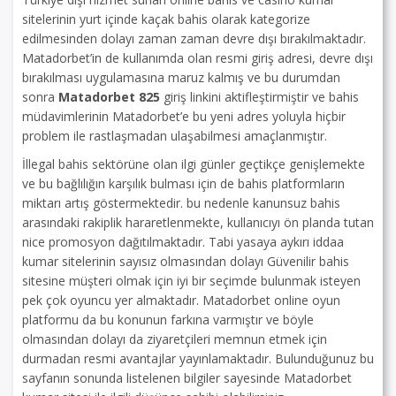
sitelerinin yurt içinde kaçak bahis olarak kategorize
edilmesinden dolayı zaman zaman devre dışı bırakılmaktadır.
Matadorbet’in de kullanımda olan resmi giriş adresi, devre dışı
bırakılması uygulamasına maruz kalmış ve bu durumdan
sonra
Matadorbet 825
giriş linkini aktifleştirmiştir ve bahis
müdavimlerinin Matadorbet’e bu yeni adres yoluyla hiçbir
problem ile rastlaşmadan ulaşabilmesi amaçlanmıştır.
İllegal bahis sektörüne olan ilgi günler geçtikçe genişlemekte
ve bu bağlılığın karşılık bulması için de bahis platformların
miktarı artış göstermektedir. bu nedenle kanunsuz bahis
arasındaki rakiplik hararetlenmekte, kullanıcıyı ön planda tutan
nice promosyon dağıtılmaktadır. Tabi yasaya aykırı iddaa
kumar sitelerinin sayısız olmasından dolayı Güvenilir bahis
sitesine müşteri olmak için iyi bir seçimde bulunmak isteyen
pek çok oyuncu yer almaktadır. Matadorbet online oyun
platformu da bu konunun farkına varmıştır ve böyle
olmasından dolayı da ziyaretçileri memnun etmek için
durmadan resmi avantajlar yayınlamaktadır. Bulunduğunuz bu
sayfanın sonunda listelenen bilgiler sayesinde Matadorbet