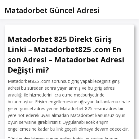
Skip
Matadorbet Güncel Adresi
to
content
Matadorbet 825 Direkt Giriş
Linki – Matadorbet825 .com En
son Adresi – Matadorbet Adresi
Değişti mi?
Matadorbet825 .com sorunsuz giriş yapabileceğiniz giriş
adresi bu süreden sonra yayınlanmış ve bu giriş adresi
aracılığı ile hizmetlerini icra etme mecburiyetinde
bulunmuştur. Erişim engellemesine uğrayan kullanılamaz hale
gelen güncel adres yerine Matadorbet 825 resmi adres bir
yere not ederek uyarı almadan Matadorbet kanunsuz oyun
oyun servisine girebilirsiniz. Uygulanabilecek erişim
engellemesine kadar bu link geçerli olmaya devam edecektir.
Türkiye dışı hizmet sunan online bahis ve casino kumar