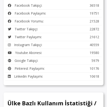
Facebook Takipçi:
36518
Facebook Paylaşımı:
19751
Facebook Yorumu:
21528
Twitter Takipçi:
22872
Twitter Paylaşımı:
21612
Instagram Takipçi:
40559
Youtube Abonesi:
19580
Google Takipçi:
5979
Pinterest Paylaşımı:
10176
Linkedin Paylaşımı:
10618
Ülke Bazlı Kullanım İstatistiği /