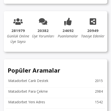
281979
20382
24692
20949
Günlük Online
Üye Yorumları
Puanlamalar
Tavsiye Edenler
Üye Sayısı
Popüler Aramalar
Matadorbet Canlı Destek
2015
Matadorbet Para Çekme
2984
Matadorbet Yeni Adres
1542