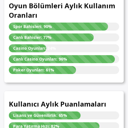
Oyun Bölümleri Aylık Kullanım
Oranları
Spor Bahisleri:
90%
Canlı Bahisler:
77%
Casino Oyunları:
34%
Canlı Casino Oyunları:
96%
Poker Oyunları:
61%
Kullanıcı Aylık Puanlamaları
Lisans ve Güvenilirlik:
65%
Para Yatırma Hızı:
82%