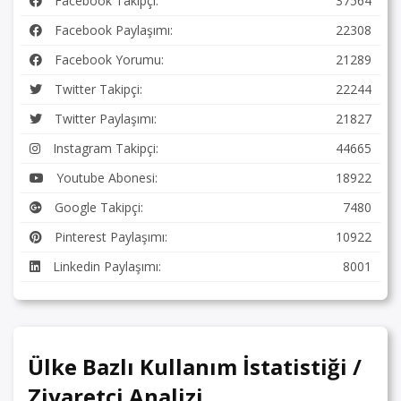
Facebook Takipçi:
37564
Facebook Paylaşımı:
22308
Facebook Yorumu:
21289
Twitter Takipçi:
22244
Twitter Paylaşımı:
21827
Instagram Takipçi:
44665
Youtube Abonesi:
18922
Google Takipçi:
7480
Pinterest Paylaşımı:
10922
Linkedin Paylaşımı:
8001
Ülke Bazlı Kullanım İstatistiği /
Ziyaretçi Analizi