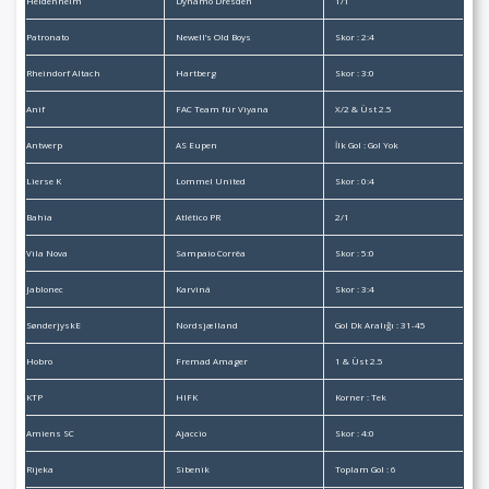
Heidenheim
Dynamo Dresden
1/1
Patronato
Newell’s Old Boys
Skor : 2:4
Rheindorf Altach
Hartberg
Skor : 3:0
Anif
FAC Team für Viyana
X/2 & Üst 2.5
Antwerp
AS Eupen
İlk Gol : Gol Yok
Lierse K
Lommel United
Skor : 0:4
Bahia
Atlético PR
2/1
Vila Nova
Sampaio Corrêa
Skor : 5:0
Jablonec
Karviná
Skor : 3:4
SønderjyskE
Nordsjælland
Gol Dk Aralığı : 31-45
Hobro
Fremad Amager
1 & Üst 2.5
KTP
HIFK
Korner : Tek
Amiens SC
Ajaccio
Skor : 4:0
Rijeka
Sibenik
Toplam Gol : 6