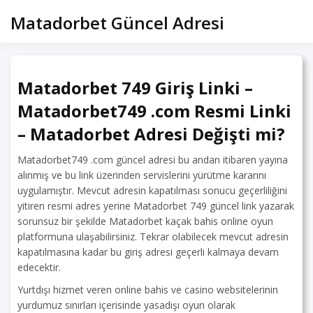
Skip
Matadorbet Güncel Adresi
to
content
Matadorbet 749 Giriş Linki –
Matadorbet749 .com Resmi Linki
– Matadorbet Adresi Değişti mi?
Matadorbet749 .com güncel adresi bu andan itibaren yayına
alınmış ve bu link üzerinden servislerini yürütme kararını
uygulamıştır. Mevcut adresin kapatılması sonucu geçerliliğini
yitiren resmi adres yerine Matadorbet 749 güncel link yazarak
sorunsuz bir şekilde Matadorbet kaçak bahis online oyun
platformuna ulaşabilirsiniz. Tekrar olabilecek mevcut adresin
kapatılmasına kadar bu giriş adresi geçerli kalmaya devam
edecektir.
Yurtdışı hizmet veren online bahis ve casino websitelerinin
yurdumuz sınırları içerisinde yasadışı oyun olarak