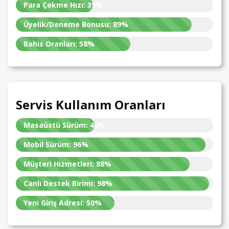
Para Çekme Hızı:
39%
Üyelik/Deneme Bonusu:
89%
Bahis Oranları:
58%
Servis Kullanım Oranları
Masaüstü Sürüm:
40%
Mobil Sürüm:
96%
Müşteri Hizmetleri:
88%
Canlı Destek Birimi:
98%
Yeni Giriş Adresi:
50%