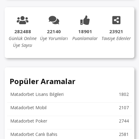
282488
22140
18901
23921
Günlük Online
Üye Yorumları
Puanlamalar
Tavsiye Edenler
Üye Sayısı
Popüler Aramalar
Matadorbet Lisans Bilgileri
1802
Matadorbet Mobil
2107
Matadorbet Poker
2744
Matadorbet Canlı Bahis
2581