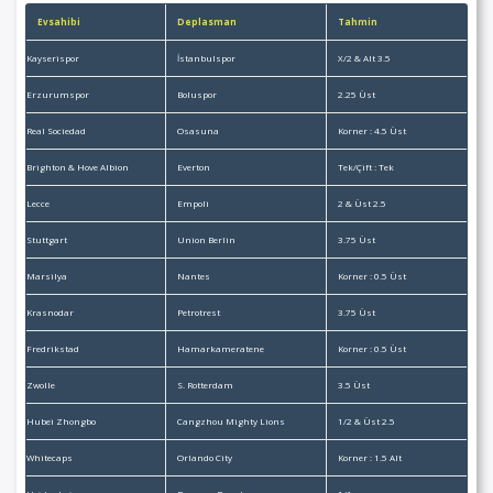
Evsahibi
Deplasman
Tahmin
Kayserispor
İstanbulspor
X/2 & Alt 3.5
Erzurumspor
Boluspor
2.25 Üst
Real Sociedad
Osasuna
Korner : 4.5 Üst
Brighton & Hove Albion
Everton
Tek/Çift : Tek
Lecce
Empoli
2 & Üst 2.5
Stuttgart
Union Berlin
3.75 Üst
Marsilya
Nantes
Korner : 0.5 Üst
Krasnodar
Petrotrest
3.75 Üst
Fredrikstad
Hamarkameratene
Korner : 0.5 Üst
Zwolle
S. Rotterdam
3.5 Üst
Hubei Zhongbo
Cangzhou Mighty Lions
1/2 & Üst 2.5
Whitecaps
Orlando City
Korner : 1.5 Alt