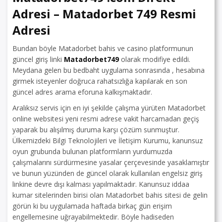
Adresi – Matadorbet 749 Resmi
Adresi
Bundan böyle Matadorbet bahis ve casino platformunun
güncel giriş linki
Matadorbet749
olarak modifiye edildi.
Meydana gelen bu bedbaht uygulama sonrasında , hesabına
girmek isteyenler doğruca rahatsızlığa kapılarak en son
güncel adres arama eforuna kalkışmaktadır.
Aralıksız servis için en iyi şekilde çalışma yürüten Matadorbet
online websitesi yeni resmi adrese vakit harcamadan geçiş
yaparak bu alışılmış duruma karşı çözüm sunmuştur.
Ülkemizdeki Bilgi Teknolojileri ve İletişim Kurumu, kanunsuz
oyun grubunda bulunan platformların yurdumuzda
çalışmalarını sürdürmesine yasalar çerçevesinde yasaklamıştır
ve bunun yüzünden de güncel olarak kullanılan engelsiz giriş
linkine devre dışı kalması yapılmaktadır. Kanunsuz iddaa
kumar sitelerinden birisi olan Matadorbet bahis sitesi de gelin
görün ki bu uygulamada haftada birkaç gün erişim
engellemesine uğrayabilmektedir. Böyle hadiseden