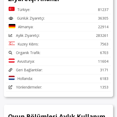
Türkiye:
81237
Günlük Ziyaretçi:
36305
Almanya:
22914
Aylık Ziyaretçi:
283261
Kuzey Kıbrıs:
7563
Organik Trafik:
6703
Avusturya:
11604
Geri Bağlantılar:
3171
Hollanda:
6183
Yönlendirmeler:
1353
Oyun Bölümleri Aylık Kullanım