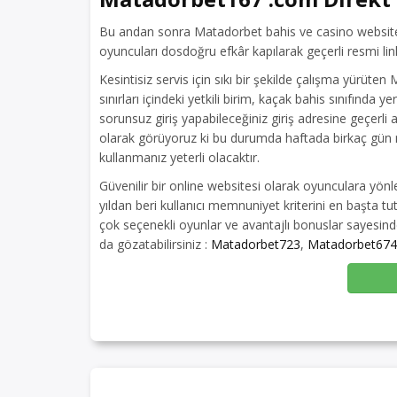
Bu andan sonra Matadorbet bahis ve casino websites
oyuncuları dosdoğru efkâr kapılarak geçerli resmi l
Kesintisiz servis için sıkı bir şekilde çalışma yürü
sınırları içindeki yetkili birim, kaçak bahis sınıfınd
sorunsuz giriş yapabileceğiniz giriş adresine geçerli 
olarak görüyoruz ki bu durumda haftada birkaç gün m
kullanmanız yeterli olacaktır.
Güvenilir bir online websitesi olarak oyunculara yön
yıldan beri kullanıcı memnuniyet kriterini en başta t
çok seçenekli oyunlar ve avantajlı bonuslar sayesin
da gözatabilirsiniz :
Matadorbet723
,
Matadorbet674