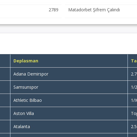
2789
Matadorbet Şifrem Çalındı
Deplasman
Ta
Adana Demirspor
2.7
Samsunspor
1/2
Athletic Bilbao
1/X
Aston Villa
To
Atalanta
2.5