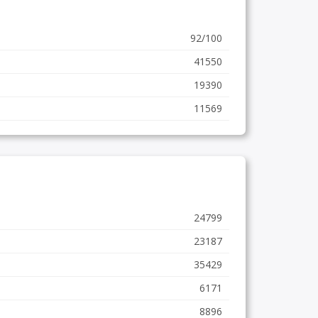
92/100
41550
19390
11569
24799
23187
35429
6171
8896