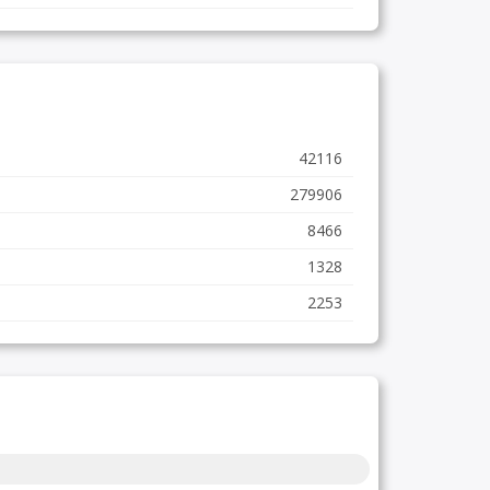
42116
279906
8466
1328
2253