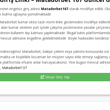
inin engelsiz giriş adresi
Matadorbet167
olarak modifiye edildi. O
ink bulma uğraşına yumulmaktadır.
ten Matadorbet kumar sitesi taze resmi linke gecikmeden modifiye edile
a yer alan kumar sitelerin yurt içinde çalışma yürütmesine yasalar çerçev
adresin kullanım dışı kalması yapılmaktadır. İllegal bahis platformlarınd
evcut adresine engellme gelebilmektedir. Böyle hadiseden kendinizi k
lendireceğimiz Matadorbet, bakiye çekimi veya yatırımı konusunda sizi 
utmakta ve böylelikle kocaman bir müşteri sayısı elde etmeyi sağlamış d
de platformda efsane anlar harcayacaksınız. Yine bugün mevcut adresi
,
Matadorbet137
Siteye Giriş Yap