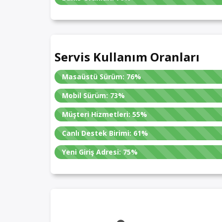
Servis Kullanım Oranları
Masaüstü Sürüm:
76%
Mobil Sürüm:
73%
Müşteri Hizmetleri:
55%
Canlı Destek Birimi:
61%
Yeni Giriş Adresi:
75%