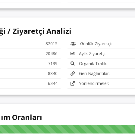
ği / Ziyaretçi Analizi
82015
Günlük Ziyaretçi:
20486
Aylık Ziyaretçi:
7139
Organik Trafik:
8840
Geri Bağlantılar:
6344
Yönlendirmeler:
nım Oranları