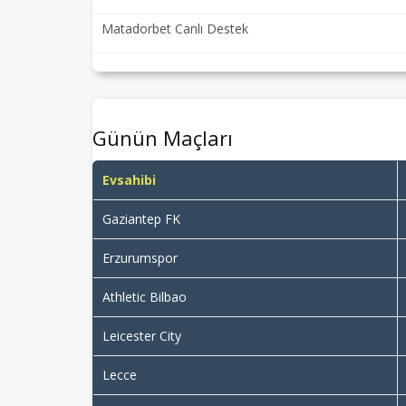
Matadorbet Canlı Destek
Günün Maçları
Evsahibi
Gaziantep FK
Erzurumspor
Athletic Bilbao
Leicester City
Lecce