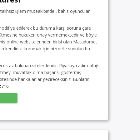
talihsiz işlem müteakıbinde , bahis oyuncuları
modifiye edilerek bu duruma karşı soruna çare
ma yürütmesine hukuken onay vermemektedir ve böyle
ahis online websitelerinden birisi olan Matadorbet
ydan kendinizi korumak için hizmete sunulan bu
k az bulunan sitelerdendir. Piyasaya adım attığı
e etmeyi muvaffak olma başarısı göstermiş
itesinde harika anlar geçireceksiniz. Bunların
t716