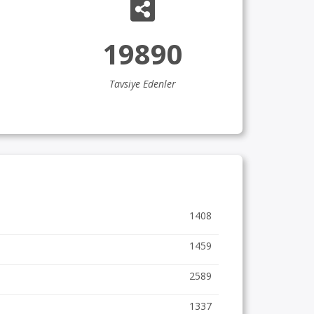
19890
Tavsiye Edenler
1408
1459
2589
1337