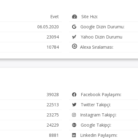
Evet
Site Hızı:
06.05.2020
Google Dizin Durumu:
23094
Yahoo Dizin Durumu
10784
Alexa Sıralaması:
i
39028
Facebook Paylaşımı:
22513
Twitter Takipçi:
23275
Instagram Takipçi:
24229
Google Takipçi:
8881
Linkedin Paylaşımı: