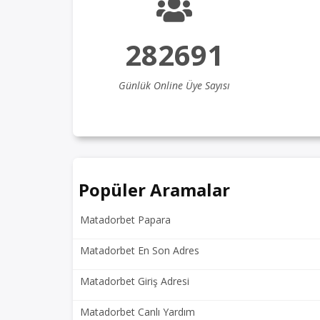
282691
Günlük Online Üye Sayısı
Popüler Aramalar
Matadorbet Papara
Matadorbet En Son Adres
Matadorbet Giriş Adresi
Matadorbet Canlı Yardım