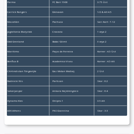
Parma
FC Bari 1908
3.75 Üst
Carrick Rangers
Glenavon
1/2 & Alt 4.5
Mazatlán
Pachuca
Sarı Kart : 7-12
Jagiellonia Bialystok
Cracovia
1 veya 2
Odd Grenland
Bodø / Glimt
X veya 2
Marítimo
Paços de Ferreira
Korner : 4.5 Üst
Benfica-B
Academico Viseu
Korner : 4.5 Alt
ChHindistan Târgovişte
Gaz Metan Mediaş
2 Üst
Radnicki Nis
Partizan
Skor : 0:2
Sakaryaspor
Ankara Keçiörengücü
Skor : 0:4
Dynamo Kiev
Dnipro-1
3.5 Alt
AEK Athens
PAS Giannina
Skor : 3:3