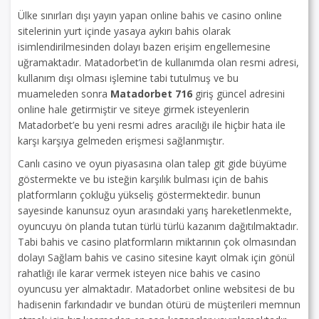
Ülke sınırları dışı yayın yapan online bahis ve casino online
sitelerinin yurt içinde yasaya aykırı bahis olarak
isimlendirilmesinden dolayı bazen erişim engellemesine
uğramaktadır. Matadorbet’in de kullanımda olan resmi adresi,
kullanım dışı olması işlemine tabi tutulmuş ve bu
muameleden sonra
Matadorbet 716
giriş güncel adresini
online hale getirmiştir ve siteye girmek isteyenlerin
Matadorbet’e bu yeni resmi adres aracılığı ile hiçbir hata ile
karşı karşıya gelmeden erişmesi sağlanmıştır.
Canlı casino ve oyun piyasasına olan talep git gide büyüme
göstermekte ve bu isteğin karşılık bulması için de bahis
platformların çokluğu yükseliş göstermektedir. bunun
sayesinde kanunsuz oyun arasındaki yarış hareketlenmekte,
oyuncuyu ön planda tutan türlü türlü kazanım dağıtılmaktadır.
Tabi bahis ve casino platformların miktarının çok olmasından
dolayı Sağlam bahis ve casino sitesine kayıt olmak için gönül
rahatlığı ile karar vermek isteyen nice bahis ve casino
oyuncusu yer almaktadır. Matadorbet online websitesi de bu
hadisenin farkındadır ve bundan ötürü de müşterileri memnun