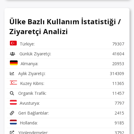
Ülke Bazlı Kullanım İstatistiği /
Ziyaretçi Analizi
Türkiye:
79307
Günlük Ziyaretçi:
41604
Almanya:
20953
Aylık Ziyaretçi:
314309
Kuzey Kıbrıs:
11365
Organik Trafik:
11457
Avusturya:
7797
Geri Bağlantılar:
2415
Hollanda:
9185
Yönlendirmeler:
3792