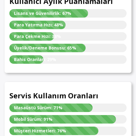
Kullanıcı Aylık Puanlamaları
Lisans ve Güvenilirlik:
67%
Para Yatırma Hızı:
48%
Para Çekme Hızı:
38%
Üyelik/Deneme Bonusu:
65%
Bahis Oranları:
29%
Servis Kullanım Oranları
Masaüstü Sürüm:
71%
Mobil Sürüm:
91%
Müşteri Hizmetleri:
76%