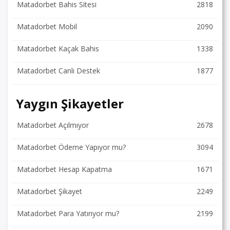
Matadorbet Bahis Sitesi
2818
Matadorbet Mobil
2090
Matadorbet Kaçak Bahis
1338
Matadorbet Canlı Destek
1877
Yaygın Şikayetler
Matadorbet Açılmıyor
2678
Matadorbet Ödeme Yapıyor mu?
3094
Matadorbet Hesap Kapatma
1671
Matadorbet Şikayet
2249
Matadorbet Para Yatırıyor mu?
2199