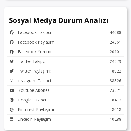
Sosyal Medya Durum Analizi
Facebook Takipçi:
44088
Facebook Paylaşımı:
24561
Facebook Yorumu:
20101
Twitter Takipçi:
24279
Twitter Paylaşımı:
18922
Instagram Takipçi:
38826
Youtube Abonesi:
23271
Google Takipçi:
8412
Pinterest Paylaşımı:
8018
Linkedin Paylaşımı:
10288