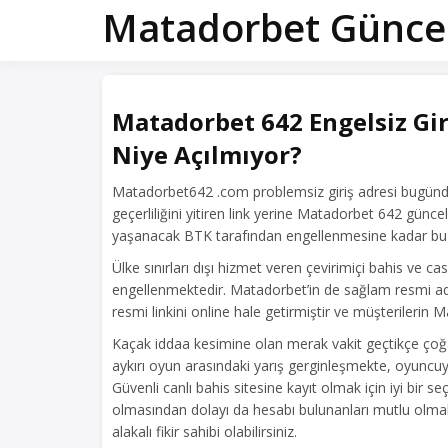
Skip
Matadorbet Güncel
to
content
Matadorbet 642 Engelsiz Gir
Niye Açılmıyor?
Matadorbet642 .com problemsiz giriş adresi bugünden b
geçerliliğini yitiren link yerine Matadorbet 642 günc
yaşanacak BTK tarafından engellenmesine kadar bu 
Ülke sınırları dışı hizmet veren çevirimiçi bahis v
engellenmektedir. Matadorbet’in de sağlam resmi a
resmi linkini online hale getirmiştir ve müşterilerin 
Kaçak iddaa kesimine olan merak vakit geçtikçe çoğal
aykırı oyun arasındaki yarış gerginleşmekte, oyuncuy
Güvenli canlı bahis sitesine kayıt olmak için iyi bir
olmasından dolayı da hesabı bulunanları mutlu olmaları
alakalı fikir sahibi olabilirsiniz.