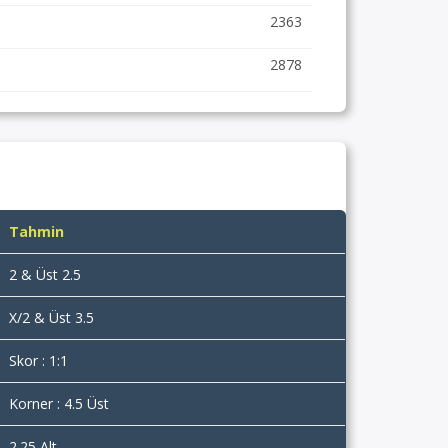
2363
2878
Tahmin
2 & Üst 2.5
X/2 & Üst 3.5
Skor : 1:1
Korner : 4.5 Üst
2.25 Alt