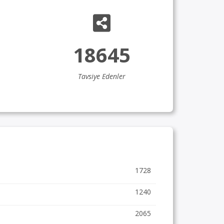
18645
Tavsiye Edenler
1728
1240
2065