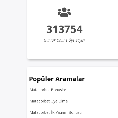
313754
Günlük Online Üye Sayısı
Popüler Aramalar
Matadorbet Bonuslar
Matadorbet Üye Olma
Matadorbet İlk Yatırım Bonusu