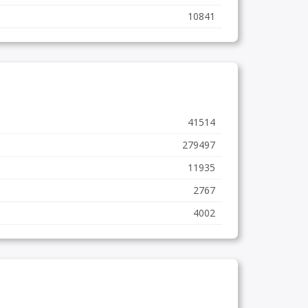
10841
41514
279497
11935
2767
4002