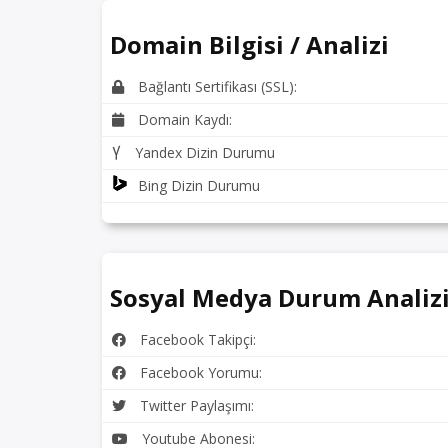
Domain Bilgisi / Analizi
Bağlantı Sertifikası (SSL):
Domain Kaydı:
Yandex Dizin Durumu
Bing Dizin Durumu
Sosyal Medya Durum Analiz
Facebook Takipçi:
Facebook Yorumu:
Twitter Paylaşımı:
Youtube Abonesi: