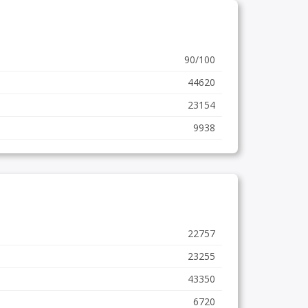
90/100
44620
23154
9938
22757
23255
43350
6720