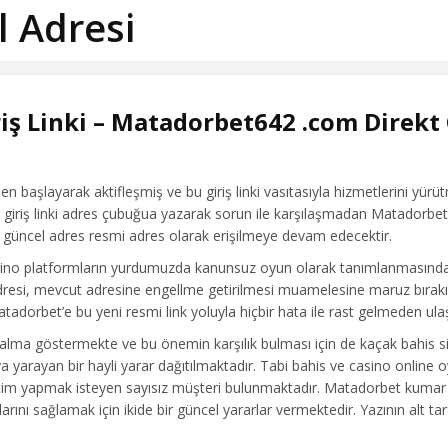
 Adresi
iş Linki – Matadorbet642 .com Direkt 
aşlayarak aktifleşmiş ve bu giriş linki vasıtasıyla hizmetlerini yürütm
el giriş linki adres çubuğua yazarak sorun ile karşılaşmadan Matadorbe
güncel adres resmi adres olarak erişilmeye devam edecektir.
e casino platformların yurdumuzda kanunsuz oyun olarak tanımlanmasın
dresi, mevcut adresine engellme getirilmesi muamelesine maruz bırak
Matadorbet’e bu yeni resmi link yoluyla hiçbir hata ile rast gelmeden ul
ma göstermekte ve bu önemin karşılık bulması için de kaçak bahis site
a yarayan bir hayli yarar dağıtılmaktadır. Tabi bahis ve casino online
 seçim yapmak isteyen sayısız müşteri bulunmaktadır. Matadorbet kumar s
nı sağlamak için ikide bir güncel yararlar vermektedir. Yazının alt tara