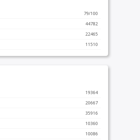
79/100
44782
22465
11510
19364
20667
35916
10360
10086