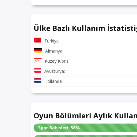
Ülke Bazlı Kullanım İstatisti
Türkiye:
Almanya:
Kuzey Kıbrıs:
Avusturya:
Hollanda:
Oyun Bölümleri Aylık Kulla
Spor Bahisleri:
56%