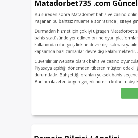
Matadorbet735 .com Güncel L
Bu süreden sonra Matadorbet bahis ve casino online
Yaşanan bu bahtsız muamele sonrasında , siteye girm
Durmadan hizmet için çok iyi uğraşan Matadorbet sit
bahis statüsünde yer edinen online oyun platformlar
kullanımda olan giriş linkine devre dışı kalması yap
kapsamda bazı zamanlar devre dışı kalabilmektedir. A
Güvenilir bir website olarak bahis ve casino oyuncul
Piyasaya açıldığı dönemden itiberen müşteri odaklılı
durumdadır. Bahşettiği oranları yüksek bahis seçenekl
Bunlara ilaveten bugün geçerli adresin kullanım dışı k