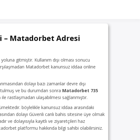
i – Matadorbet Adresi
 yoluna gitmiştir. Kullanım dışı olması sonucu
arşılaşmadan Matadorbet kanunsuz iddaa online
ımlanmasından dolayı bazı zamanlar devre dışı
i tutulmuş ve bu durumdan sonra
Matadorbet 735
ata ile rastlaşmadan ulaşabilmesi sağlanmıştır.
mektedir. böylelikle kanunsuz iddaa arasındaki
sından dolayı Güvenli canlı bahis sitesine üye olmak
ve dolayısıyla kayıtlı ve ziyaretçileri haz
rbet platformu hakkında bilgi sahibi olabilirsiniz.