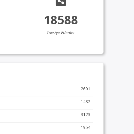
18588
Tavsiye Edenler
2601
1432
3123
1954