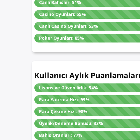
Canlı Bahisler:
51%
Casino Oyunları:
55%
Canlı Casino Oyunları:
53%
Poker Oyunları:
85%
Kullanıcı Aylık Puanlamalar
Lisans ve Güvenilirlik:
54%
Para Yatırma Hızı:
99%
Para Çekme Hızı:
98%
Üyelik/Deneme Bonusu:
33%
Bahis Oranları:
77%