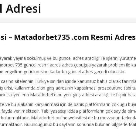
 Adresi
si – Matadorbet735 .com Resmi Adres
yarak yayına sokulmuş ve bu güncel adres aracılığı ile işlerini yürütme
adorbet 735 güncel resmi adres adres çubuğua yazarak problem ile k
ine engellme getirilmesine kadar bu güncel adres geçerli olacaktır.
 ve casino sitelerinin Türkiye sınırları içinde kanunsuz bahis olarak tan
riş urlsi, kullanımda olan giriş adresinin kapatılması prosedürüne tab
mek isteyenlerin Matadorbet’e bu yeni giriş adresi aracılığı ile hiçbir h
ve bu alakanın karşılanması için de bahis platformların çokluğu büyü
ayda verilmektedir. Tabi yasadışı iddaa platformların çok sayıda olma
bulunmaktadır. Matadorbet online websitesi de bu mevzunun farkındadır 
urmaktadır. Bulunduğunuz bu sayfanın sonunda bulunan bilgilerle Matado