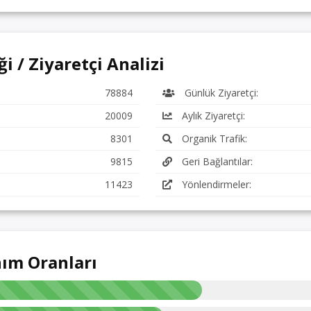
ği / Ziyaretçi Analizi
78884
Günlük Ziyaretçi:
20009
Aylık Ziyaretçi:
8301
Organik Trafik:
9815
Geri Bağlantılar:
11423
Yönlendirmeler:
nım Oranları