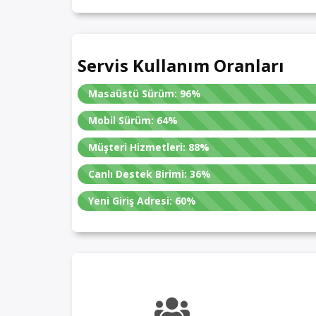
Servis Kullanım Oranları
Masaüstü Sürüm:
96%
Mobil Sürüm:
64%
Müşteri Hizmetleri:
88%
Canlı Destek Birimi:
36%
Yeni Giriş Adresi:
60%