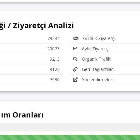
ği / Ziyaretçi Analizi
79244
Günlük Ziyaretçi:
20073
Aylık Ziyaretçi:
9213
Organik Trafik:
9122
Geri Bağlantılar:
7936
Yönlendirmeler:
nım Oranları