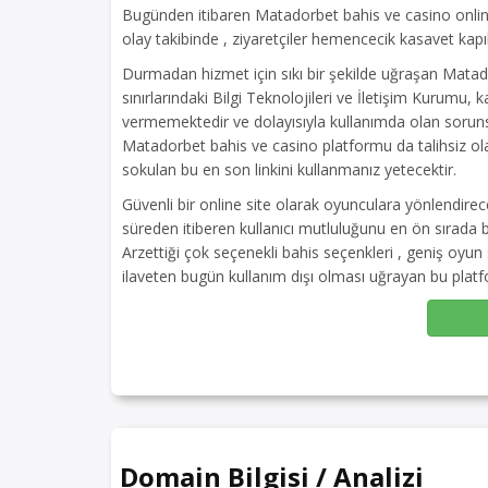
Bugünden itibaren Matadorbet bahis ve casino online
olay takibinde , ziyaretçiler hemencecik kasavet ka
Durmadan hizmet için sıkı bir şekilde uğraşan Matad
sınırlarındaki Bilgi Teknolojileri ve İletişim Kurumu,
vermemektedir ve dolayısıyla kullanımda olan sorunsuz
Matadorbet bahis ve casino platformu da talihsiz ol
sokulan bu en son linkini kullanmanız yetecektir.
Güvenli bir online site olarak oyunculara yönlendire
süreden itiberen kullanıcı mutluluğunu en ön sırad
Arzettiği çok seçenekli bahis seçenkleri , geniş oyu
ilaveten bugün kullanım dışı olması uğrayan bu platfo
Domain Bilgisi / Analizi