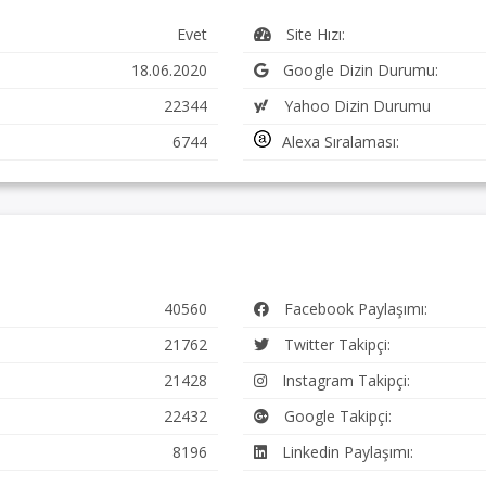
Evet
Site Hızı:
18.06.2020
Google Dizin Durumu:
22344
Yahoo Dizin Durumu
6744
Alexa Sıralaması:
i
40560
Facebook Paylaşımı:
21762
Twitter Takipçi:
21428
Instagram Takipçi:
22432
Google Takipçi:
8196
Linkedin Paylaşımı: