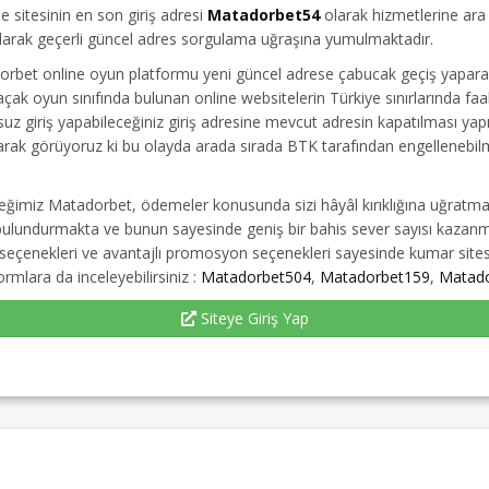
 sitesinin en son giriş adresi
Matadorbet54
olarak hizmetlerine a
pılarak geçerli güncel adres sorgulama uğraşına yumulmaktadır.
orbet online oyun platformu yeni güncel adrese çabucak geçiş yaparak
 kaçak oyun sınıfında bulunan online websitelerin Türkiye sınırlarında f
 giriş yapabileceğiniz giriş adresine mevcut adresin kapatılması yapılm
arak görüyoruz ki bu olayda arada sırada BTK tarafından engellenebil
ceğimiz Matadorbet, ödemeler konusunda sizi hâyâl kırıklığına uğratmay
a bulundurmakta ve bunun sayesinde geniş bir bahis sever sayısı kaza
n seçenekleri ve avantajlı promosyon seçenekleri sayesinde kumar site
rmlara da inceleyebilirsiniz :
Matadorbet504
,
Matadorbet159
,
Matad
Siteye Giriş Yap