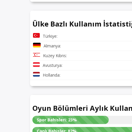
Ülke Bazlı Kullanım İstatisti
Türkiye:
Almanya:
Kuzey Kıbrıs:
Avusturya:
Hollanda:
Oyun Bölümleri Aylık Kulla
Spor Bahisleri:
23%
Canlı Bahisler:
82%