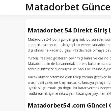
Skip
Matadorbet Güncel
to
content
Matadorbet 54 Direkt Giriş 
Matadorbet54 .com güncel giriş linki bu süreden so
kapatılması sonucu eski giriş linki yerine Matadorbet
dışı olmasına kadar bu giriş linki devrede olmaya de
Yurtdışı faaliyet gösteren çevirimiçi bahis ve casino
Matadorbet’in de kullanımdaki adresi, kullanımda 
adresini hizmete sunmuştur ve bahis ve casino oyuncul
Kaçak kumar ortamına olan talep zaman geçtikçe büyüm
arasındaki çekişme kızışmakta, kullanıcıya yarayan b
üyelik oluşturmak için doğru bir karar vermek isteye
mutlu etmek için aralıksız yeni kazançlar yayınlamakta
Matadorbet54 .com Güncel Gi