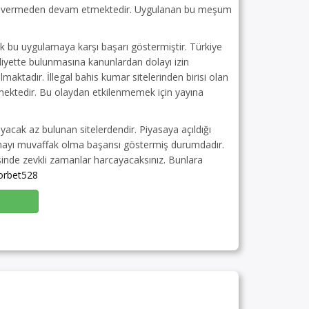
ra vermeden devam etmektedir. Uygulanan bu meşum
 bu uygulamaya karşı başarı göstermiştir. Türkiye
aaliyette bulunmasına kanunlardan dolayı izin
aktadır. İllegal bahis kumar sitelerinden birisi olan
mektedir. Bu olaydan etkilenmemek için yayına
acak az bulunan sitelerdendir. Piyasaya açıldığı
nmayı muvaffak olma başarısı göstermiş durumdadır.
sinde zevkli zamanlar harcayacaksınız. Bunlara
orbet528