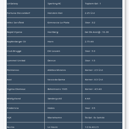
LA Galaxy
Sporting KC
Toplam Gol : 1
Fortuna Düsseldorf
Holstein Kiel
2.25 Üst
Vélez Sarsfield
Gimnasia La Plata
Skor : 3:2
Rapid Viyana
Hartberg
Gol Dk Aralığı : 16-30
Kapfenberger SV
Horn
2.75 Alt
Club Brugge
OH Leuven
Skor : 5:3
Lommel United
Deinze
Skor : 1:5
Palmeiras
Atlético Mineiro
Korner : 2.5 Üst
Avaí
Vasco da Gama
Korner : 0.5 Üst
Sigma Olomouc
Bohemians 1905
Korner : 4.5 Alt
Midtjylland
SønderjyskE
4 Alt
Fredericia
Hobro
Skor : 3:5
HJK
Mariehamn
İlk Gol : Ev Sahibi
Bastia
Le Havre
1/2 & Alt 2.5