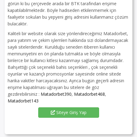
görün ki bu çerçevede arada bir BTK tarafından erişime
kapatılabilmektedir. Böyle hadiseden etkilenmemek için
faaliyete sokulan bu yepyeni giriş adresini kullanmanız çözüm
bulacaktır.
Kaliteli bir website olarak size yönlendireceğimiz Matadorbet,
para yatırım ve çekim işlemleri hakkında sizi dolandırmayacak
sayılı sitelerdendir. Kurulduğu seneden itiberen kullanıcı
memnuniyetini en ön planda tutmakta ve böyle olmasıyla
binlerce bir kullanıcı kitlesi kazanmayı sağlamış durumdadır.
Bahşettiği çok seçenekli bahis seçenkleri , çok seçenekli
oyunlar ve kazançlı promosyonlar sayesinde online sitede
harika vakitler harcayacaksınız. Ayrıca bugün geçerli adresin
erişime kapatılması uğrayan bu sitelere de göz
gezdirebilirsiniz :
Matadorbet390
,
Matadorbet468
,
Matadorbet143
Siteye Giriş Yap