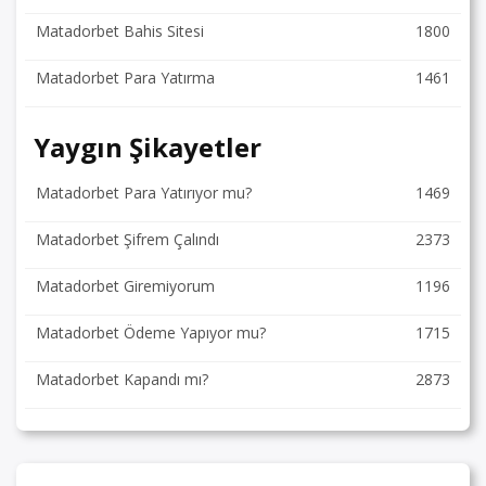
Matadorbet Bahis Sitesi
1800
Matadorbet Para Yatırma
1461
Yaygın Şikayetler
Matadorbet Para Yatırıyor mu?
1469
Matadorbet Şifrem Çalındı
2373
Matadorbet Giremiyorum
1196
Matadorbet Ödeme Yapıyor mu?
1715
Matadorbet Kapandı mı?
2873