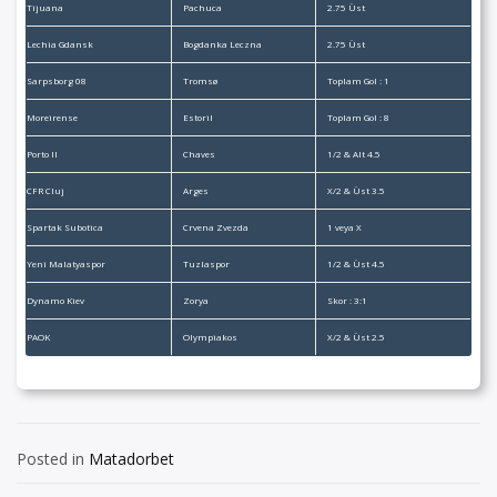
Tijuana
Pachuca
2.75 Üst
Lechia Gdansk
Bogdanka Leczna
2.75 Üst
Sarpsborg 08
Tromsø
Toplam Gol : 1
Moreirense
Estoril
Toplam Gol : 8
Porto II
Chaves
1/2 & Alt 4.5
CFR Cluj
Arges
X/2 & Üst 3.5
Spartak Subotica
Crvena Zvezda
1 veya X
Yeni Malatyaspor
Tuzlaspor
1/2 & Üst 4.5
Dynamo Kiev
Zorya
Skor : 3:1
PAOK
Olympiakos
X/2 & Üst 2.5
Posted in
Matadorbet