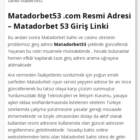
sahibi olabilirsiniz.
Matadorbet53 .com Resmi Adresi
– Matadorbet 53 Giriş Linki
Bu andan sonra Matadorbet bahis ve casino sitesinin
problemsiz giriş adresi
Matadorbet53
şeklinde güncellendi.
Yaşanan bu rutin muamele müteakıbinde , hesabı bulunanlar
hemen efkâr kapılarak taze giriş adresi arama uğraşına
atılmaktadır.
Ara vermeden faaliyetlerini sürdürmek için yoğun emek
sarfeden Matadorbet oyun servisi yepyeni adrese bir an önce
güncellenerek bu tatsız olaya karşı çözüm sunmuştur.
Yurdumuzdaki Bilgi Teknolojileri ve İletişim Kurumu, yasaya
aykırı iddaa sınıflandırmasında listelenen sitelerin Türkiye
sınırlarında çalışma yürütmesine yasalar gereği müsaade
etmemektedir ve böyle olmasından dolayı da aktif olarak
kullanılan resmi adresine kullanımda olan güncel adresinin
engellenmesi getirilmektedir. Yasadışı bahis online
websitelerinden birisi olan Matadorbet bahis sitesi de gelin