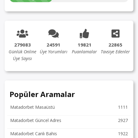
279083
24591
19821
22865
Günlük Online
Üye Yorumları
Puanlamalar
Tavsiye Edenler
Üye Sayısı
Popüler Aramalar
Matadorbet Masaüstü
1111
Matadorbet Güncel Adres
2927
Matadorbet Canlı Bahis
1922