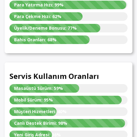
Para Yatırma Hızı:
99%
Para Çekme Hızı:
62%
Üyelik/Deneme Bonusu:
77%
Bahis Oranları:
68%
Servis Kullanım Oranları
Masaüstü Sürüm:
59%
Mobil Sürüm:
95%
Müşteri Hizmetleri:
40%
Canlı Destek Birimi:
98%
Yeni Giriş Adresi:
36%