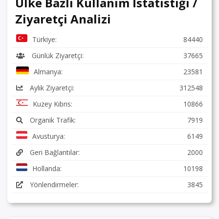
Ülke Bazlı Kullanım İstatistiği /
Ziyaretçi Analizi
Türkiye:
84440
Günlük Ziyaretçi:
37665
Almanya:
23581
Aylık Ziyaretçi:
312548
Kuzey Kıbrıs:
10866
Organik Trafik:
7919
Avusturya:
6149
Geri Bağlantılar:
2000
Hollanda:
10198
Yönlendirmeler:
3845