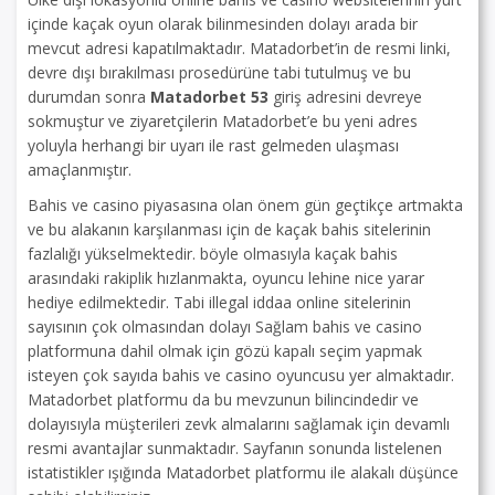
içinde kaçak oyun olarak bilinmesinden dolayı arada bir
mevcut adresi kapatılmaktadır. Matadorbet’in de resmi linki,
devre dışı bırakılması prosedürüne tabi tutulmuş ve bu
durumdan sonra
Matadorbet 53
giriş adresini devreye
sokmuştur ve ziyaretçilerin Matadorbet’e bu yeni adres
yoluyla herhangi bir uyarı ile rast gelmeden ulaşması
amaçlanmıştır.
Bahis ve casino piyasasına olan önem gün geçtikçe artmakta
ve bu alakanın karşılanması için de kaçak bahis sitelerinin
fazlalığı yükselmektedir. böyle olmasıyla kaçak bahis
arasındaki rakiplik hızlanmakta, oyuncu lehine nice yarar
hediye edilmektedir. Tabi illegal iddaa online sitelerinin
sayısının çok olmasından dolayı Sağlam bahis ve casino
platformuna dahil olmak için gözü kapalı seçim yapmak
isteyen çok sayıda bahis ve casino oyuncusu yer almaktadır.
Matadorbet platformu da bu mevzunun bilincindedir ve
dolayısıyla müşterileri zevk almalarını sağlamak için devamlı
resmi avantajlar sunmaktadır. Sayfanın sonunda listelenen
istatistikler ışığında Matadorbet platformu ile alakalı düşünce