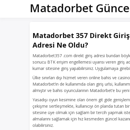
Skip
Matadorbet Güncel
to
content
Matadorbet 357 Direkt Giriş
Adresi Ne Oldu?
Matadorbet357 .com direkt giriş adresi bundan böyle y
sonucu BTK erişim engellemesi uyarısı veren giriş a
kumar sitesine giriş yapabilirsiniz. Uygulamaya gire
Ülke sınırları dışı hizmet veren online bahis ve casi
Matadorbet’in de kullanımda olan giriş urlsi, kullan
almıştır ve bahis oyuncularının Matadorbet’e bu yeni g
Yasadışı oyun kesimine olan önem git gide genişlemekte
çekişme sertleşmekte, kullanıcıyı ön planda tutan bir
sitesine üye olmak için sağlam bir tercih yapmak iste
almalarını sağlamak için hız kesmeden güncel kazanıml
olabilirsiniz.