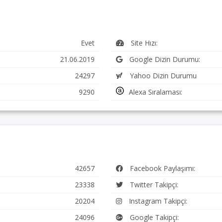
Evet
Site Hızı:
21.06.2019
Google Dizin Durumu:
24297
Yahoo Dizin Durumu
9290
Alexa Sıralaması:
i
42657
Facebook Paylaşımı:
23338
Twitter Takipçi:
20204
Instagram Takipçi:
24096
Google Takipçi: