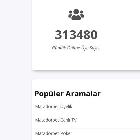
313480
Günlük Online Üye Sayısı
Popüler Aramalar
Matadorbet Üyelik
Matadorbet Canlı TV
Matadorbet Poker