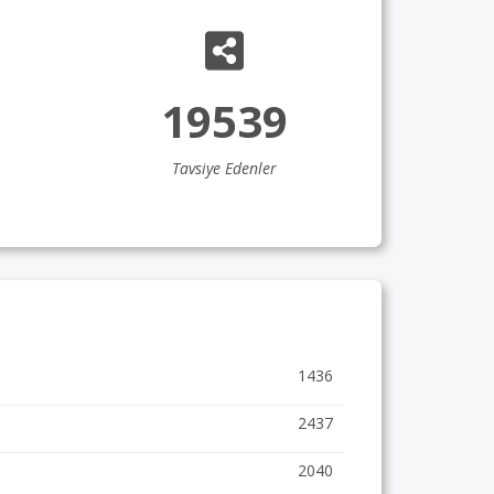
19539
Tavsiye Edenler
1436
2437
2040