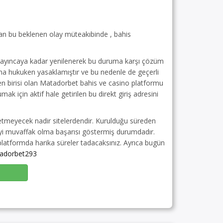
an bu beklenen olay müteakıbinde , bahis
apayıncaya kadar yenilenerek bu duruma karşı çözüm
asına hukuken yasaklamıştır ve bu nedenle de geçerli
den birisi olan Matadorbet bahis ve casino platformu
 için aktif hale getirilen bu direkt giriş adresini
 etmeyecek nadir sitelerdendir. Kurulduğu süreden
eyi muvaffak olma başarısı göstermiş durumdadır.
platformda harika süreler tadacaksınız. Ayrıca bugün
adorbet293