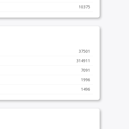
10375
37501
314911
7091
1996
1496