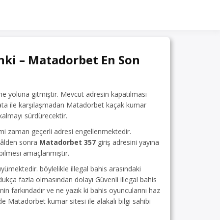
nki – Matadorbet En Son
rme yoluna gitmiştir. Mevcut adresin kapatılması
 hata ile karşılaşmadan Matadorbet kaçak kumar
kalmayı sürdürecektir.
kimi zaman geçerli adresi engellenmektedir.
 hâlden sonra
Matadorbet 357
giriş adresini yayına
şabilmesi amaçlanmıştır.
yümektedir. böylelikle illegal bahis arasındaki
ldukça fazla olmasından dolayı Güvenli illegal bahis
in farkındadır ve ne yazık ki bahis oyuncularını haz
 Matadorbet kumar sitesi ile alakalı bilgi sahibi