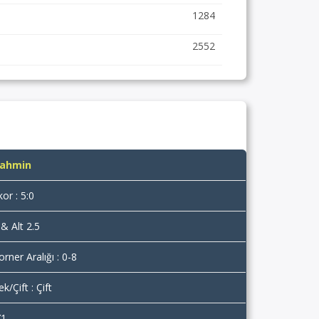
1284
2552
ahmin
kor : 5:0
 & Alt 2.5
orner Aralığı : 0-8
ek/Çift : Çift
Y1