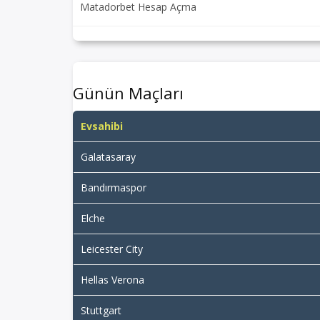
Matadorbet Hesap Açma
Günün Maçları
Evsahibi
Galatasaray
Bandırmaspor
Elche
Leicester City
Hellas Verona
Stuttgart