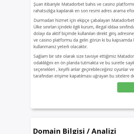
Şuan itibariyle Matadorbet bahis ve casino platfor
rahatsızlığa kapılarak en son resmi adres arama ef
Durmadan hizmet için ekipçe çabalayan Matadorbet o
Ülke sınırları içindeki ilgili kurum, illegal iddaa sın
dolayı da aktif biçimde kullanılan direkt giriş adres
ve casino platformu da gelin görün ki bu kapsamda k
kullanmanız yeterli olacaktır.
Sağlam bir site olarak size tavsiye ettiğimiz Matador
odaklılığını en ön planda tutmakta ve bu suretle say
seçenekleri , keyifli anlar geçirebileceğiniz oyunla
tarafından erişime kapatılması uğrayan bu sitelere de 
Domain Bilgisi / Analizi