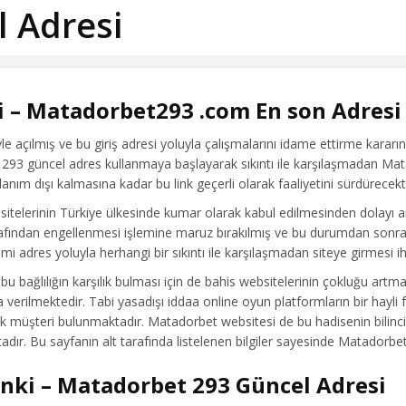
 Adresi
i – Matadorbet293 .com En son Adresi
açılmış ve bu giriş adresi yoluyla çalışmalarını idame ettirme kararın
293 güncel adres kullanmaya başlayarak sıkıntı ile karşılaşmadan Mat
llanım dışı kalmasına kadar bu link geçerli olarak faaliyetini sürdürecekti
sitelerinin Türkiye ülkesinde kumar olarak kabul edilmesinden dolayı ar
rafından engellenmesi işlemine maruz bırakılmış ve bu durumdan sonr
 adres yoluyla herhangi bir sıkıntı ile karşılaşmadan siteye girmesi iht
bu bağlılığın karşılık bulması için de bahis websitelerinin çokluğu art
erilmektedir. Tabi yasadışı iddaa online oyun platformların bir hayli 
çok müşteri bulunmaktadır. Matadorbet websitesi de bu hadisenin bilin
r. Bu sayfanın alt tarafında listelenen bilgiler sayesinde Matadorbet ku
inki – Matadorbet 293 Güncel Adresi