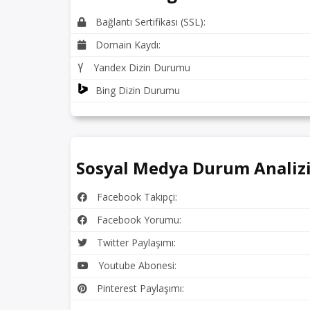
Bağlantı Sertifikası (SSL):
Domain Kaydı:
Yandex Dizin Durumu
Bing Dizin Durumu
Sosyal Medya Durum Analiz
Facebook Takipçi:
Facebook Yorumu:
Twitter Paylaşımı:
Youtube Abonesi:
Pinterest Paylaşımı: