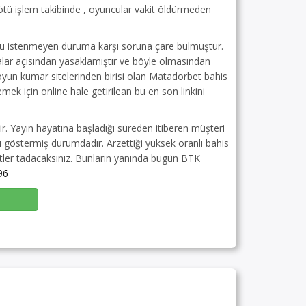
ötü işlem takibinde , oyuncular vakit öldürmeden
bu istenmeyen duruma karşı soruna çare bulmuştur.
yasalar açısından yasaklamıştır ve böyle olmasından
k oyun kumar sitelerinden birisi olan Matadorbet bahis
k için online hale getirilean bu en son linkini
ir. Yayın hayatına başladığı süreden itiberen müşteri
ı göstermiş durumdadır. Arzettiği yüksek oranlı bahis
atler tadacaksınız. Bunların yanında bugün BTK
96