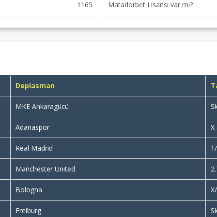
1165
Matadorbet Lisansı var mı?
Deplasman
T
MKE Ankaragücü
Sk
Adanaspor
X
Real Madrid
1
Manchester United
2.
Bologna
X/
Freiburg
Sk