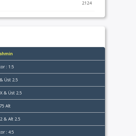
2124
ahmin
or : 1:5
 & Üst 2.5
/X & Üst 2.5
75 Alt
2 & Alt 2.5
or : 4:5