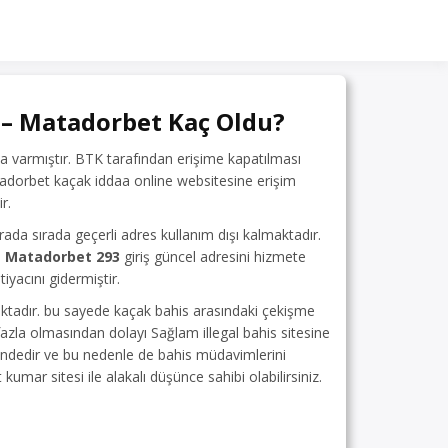
 – Matadorbet Kaç Oldu?
a varmıştır. BTK tarafından erişime kapatılması
adorbet kaçak iddaa online websitesine erişim
r.
ada sırada geçerli adres kullanım dışı kalmaktadır.
a
Matadorbet 293
giriş güncel adresini hizmete
iyacını gidermiştir.
maktadır. bu sayede kaçak bahis arasındaki çekişme
fazla olmasından dolayı Sağlam illegal bahis sitesine
cindedir ve bu nedenle de bahis müdavimlerini
mar sitesi ile alakalı düşünce sahibi olabilirsiniz.