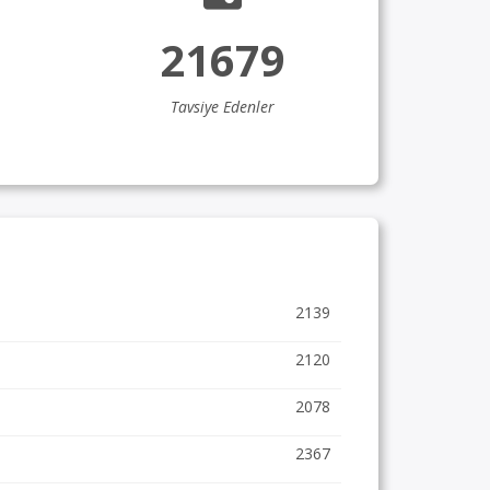
21679
Tavsiye Edenler
2139
2120
2078
2367