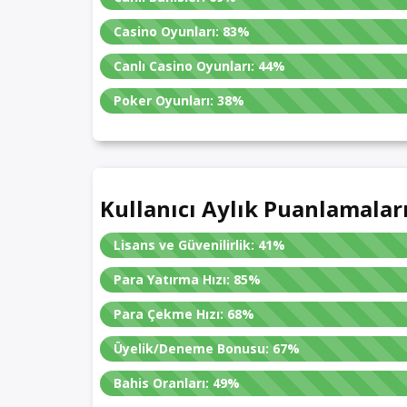
Casino Oyunları:
83%
Canlı Casino Oyunları:
44%
Poker Oyunları:
38%
Kullanıcı Aylık Puanlamalar
Lisans ve Güvenilirlik:
41%
Para Yatırma Hızı:
85%
Para Çekme Hızı:
68%
Üyelik/Deneme Bonusu:
67%
Bahis Oranları:
49%