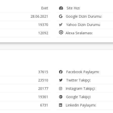
Evet
Site Hızı:
28.06.2021
Google Dizin Durumu:
19370
Yahoo Dizin Durumu
12092
Alexa Sıralaması:
i
37615
Facebook Paylaşımı:
23510
Twitter Takipçi:
20177
Instagram Takipçi:
19361
Google Takipçi:
6731
Linkedin Paylaşımı: