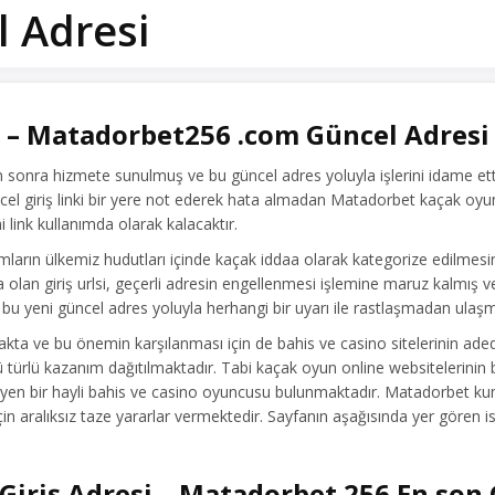
 Adresi
i – Matadorbet256 .com Güncel Adresi
sonra hizmete sunulmuş ve bu güncel adres yoluyla işlerini idame ett
l giriş linki bir yere not ederek hata almadan Matadorbet kaçak oyun p
link kullanımda olarak kalacaktır.
ormların ülkemiz hudutları içinde kaçak iddaa olarak kategorize edilme
 olan giriş urlsi, geçerli adresin engellenmesi işlemine maruz kalmış
 bu yeni güncel adres yoluyla herhangi bir uyarı ile rastlaşmadan ulaşm
a ve bu önemin karşılanması için de bahis ve casino sitelerinin aded
türlü kazanım dağıtılmaktadır. Tabi kaçak oyun online websitelerinin b
steyen bir hayli bahis ve casino oyuncusu bulunmaktadır. Matadorbet k
için aralıksız taze yararlar vermektedir. Sayfanın aşağısında yer gören i
iriş Adresi – Matadorbet 256 En son G