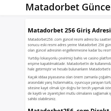
Skip
Matadorbet Güncel
to
content
Matadorbet 256 Giriş Adres
Matadorbet256 .com güncel resmi adresi bu saatten 
sonucu eski resmi adres yerine Matadorbet 256 günce
olan güncel adresinin engellenmesine kadar bu resmi 
Yurtdışı lokasyonlu çevirimiçi bahis ve casino platf
erişime kapatılmaktadır. Matadorbet’in de kullanımda
hale getirmiştir ve hesabı bulunanların Matadorbet’e
Kaçak iddaa piyasasına olan önem zamanla çoğalmakt
arasındaki yarış hızlanmakta, oyuncuya yarayan türlü 
sitesine kayıt olmak için doğru bir tercih yapmak i
de kayıtlı ve ziyaretçileri mutlu olmalarını sağlamak 
sahibi olabilirsiniz.
Matadorbet256 .com Direkt G