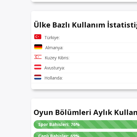
Ülke Bazlı Kullanım İstatisti
Türkiye:
Almanya:
Kuzey Kıbrıs:
Avusturya:
Hollanda:
Oyun Bölümleri Aylık Kulla
Spor Bahisleri:
76%
Canlı Bahisler:
69%