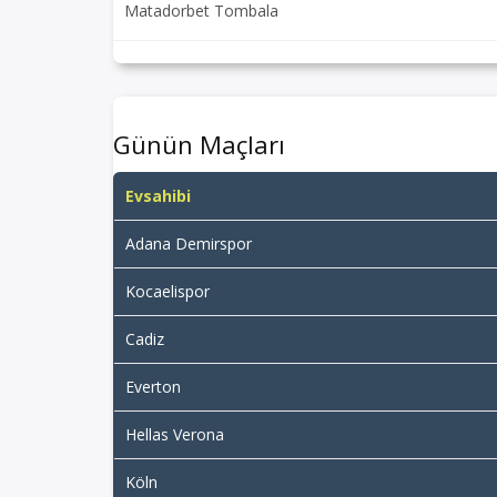
Matadorbet Tombala
Günün Maçları
Evsahibi
Adana Demirspor
Kocaelispor
Cadiz
Everton
Hellas Verona
Köln