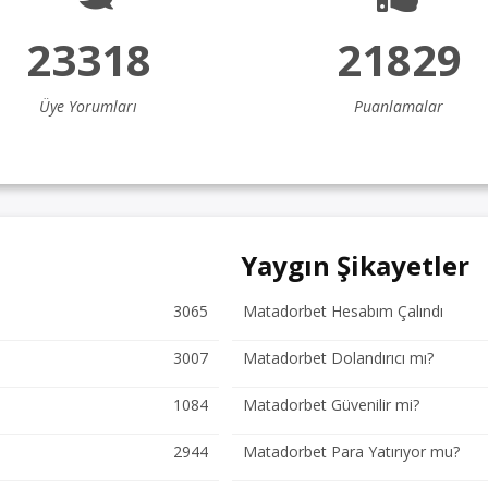
23318
21829
Üye Yorumları
Puanlamalar
Yaygın Şikayetler
3065
Matadorbet Hesabım Çalındı
3007
Matadorbet Dolandırıcı mı?
1084
Matadorbet Güvenilir mi?
2944
Matadorbet Para Yatırıyor mu?