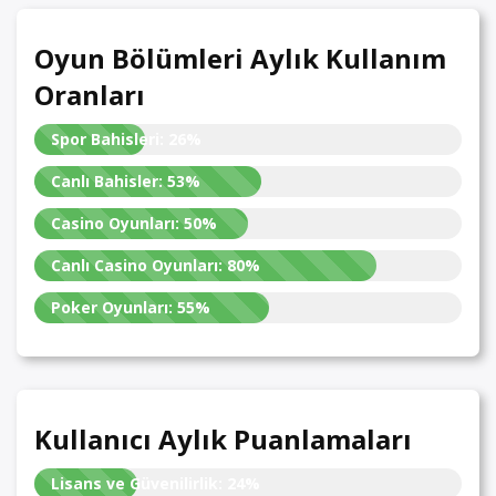
Oyun Bölümleri Aylık Kullanım
Oranları
Spor Bahisleri:
26%
Canlı Bahisler:
53%
Casino Oyunları:
50%
Canlı Casino Oyunları:
80%
Poker Oyunları:
55%
Kullanıcı Aylık Puanlamaları
Lisans ve Güvenilirlik:
24%