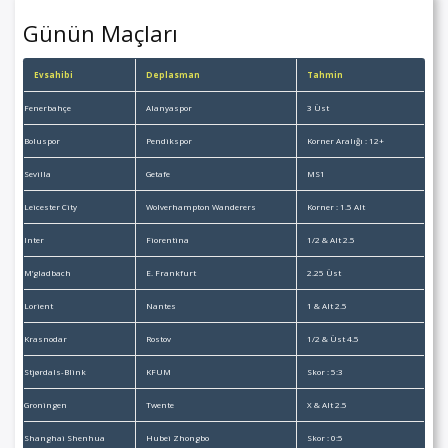
Günün Maçları
Evsahibi
Deplasman
Tahmin
Fenerbahçe
Alanyaspor
3 Üst
Boluspor
Pendikspor
Korner Aralığı : 12+
Sevilla
Getafe
MS1
Leicester City
Wolverhampton Wanderers
Korner : 1.5 Alt
Inter
Fiorentina
1/2 & Alt 2.5
M’gladbach
E. Frankfurt
2.25 Üst
Lorient
Nantes
1 & Alt 2.5
Krasnodar
Rostov
1/2 & Üst 4.5
Stjørdals-Blink
KFUM
Skor : 5:3
Groningen
Twente
X & Alt 2.5
Shanghai Shenhua
Hubei Zhongbo
Skor : 0:5