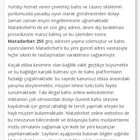
Yurtdışı hizmet veren çevirimiçi bahis ve casino sitelerinin
yurdumuzda yasadışı oyun olarak görülmesinden dolayı
zaman zaman erişim engellemesine uğramaktadır.
Matadorbet’in de en son giriş adresi, devre dışı bırakılması
prosedürüne maruz kalmış ve bu işlemden sonra
Matadorbet 255
giriş adresini yayına sokmuştur ve bahis
oyuncularının Matadorbet’e bu yeni güncel adres vasıtasıyla
hiçbir sıkıntı ile rastlaşmadan varabilmesi sağlanmıştır.
Kaçak iddaa kesimine olan bağlılık vakit geçtikçe büyümekte
ve bu bağlılığın karşılık bulması için de bahis platformların
fazlalığı çoğalmaktadır. bu sayede kanunsuz iddaa arasındaki
yarışma ateşlenmekte, müşteri lehine türlü türlü fayda
sunulmaktadır. Tabi illegal bahis online websitelerinin
miktarının çok olmasından dolayı Güvenli bahis sitesine
kaydolmak için gönül rahatlığı ile tercih yapmak isteyen bir
hayli müşteri bulunmaktadır. Matadorbet online websitesi de
bu mevzunun bilincindedir ve dolayısıyla bahis müdavimlerini
mutlu olmalarını sağlamak için ikide bir yeni kazançlar
yayınlamaktadır. Sayfanın aşağısında bulunan bilgiler ışığında