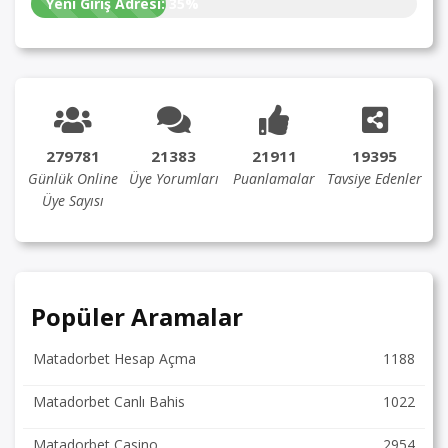
Yeni Giriş Adresi:
35%
279781
21383
21911
19395
Günlük Online
Üye Yorumları
Puanlamalar
Tavsiye Edenler
Üye Sayısı
Popüler Aramalar
Matadorbet Hesap Açma
1188
Matadorbet Canlı Bahis
1022
Matadorbet Casino
2954