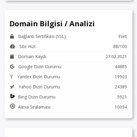
Domain Bilgisi / Analizi
Bağlantı Sertifikası (SSL):
Evet
Site Hızı:
88/100
Domain Kaydı:
27.02.2021
Google Dizin Durumu:
44885
Yandex Dizin Durumu
19903
Yahoo Dizin Durumu
24389
Bing Dizin Durumu
5921
Alexa Sıralaması:
10094