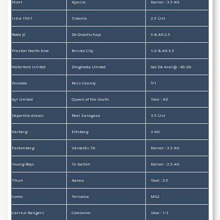
Niort
Ajaccio
Korner : 3.5 Alt
Istra 1961
Sibenik
2.5 Üst
Roda JC
De Graafschap
X & Alt 2.5
Preston North End
Bristol City
1/2 & Alt 3.5
Waterford United
Drogheda United
Gol Dk Aralığı : 46-60
Dundee
Ross County
İY1
Ayr United
Queen of the South
Skor : 4:0
Deportivo Alaves
Real Zaragoza
3.5 Üst
Varberg
Elfsborg
3 Alt
Falkenberg
Västerås SK
Korner : 3.5 Alt
Young Boys
St. Gallen
Korner : 2.5 Alt
Thun
Aarau
Skor : 3:5
Como
Ternana
MS2
Carrick Rangers
Coleraine
Skor : 1:3