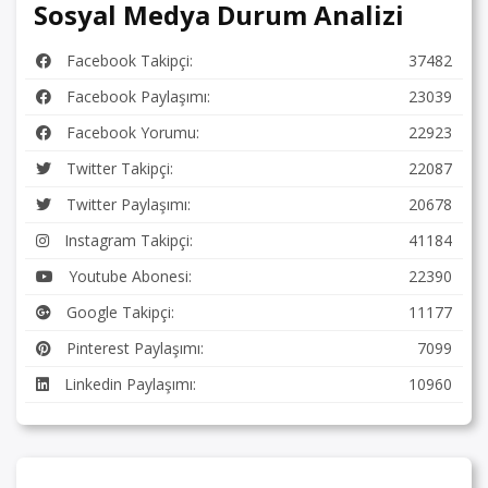
Sosyal Medya Durum Analizi
Facebook Takipçi:
37482
Facebook Paylaşımı:
23039
Facebook Yorumu:
22923
Twitter Takipçi:
22087
Twitter Paylaşımı:
20678
Instagram Takipçi:
41184
Youtube Abonesi:
22390
Google Takipçi:
11177
Pinterest Paylaşımı:
7099
Linkedin Paylaşımı:
10960