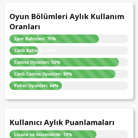
Oyun Bölümleri Aylık Kullanım
Oranları
Spor Bahisleri:
75%
Canlı Bahisler:
24%
Casino Oyunları:
92%
Canlı Casino Oyunları:
89%
Poker Oyunları:
44%
Kullanıcı Aylık Puanlamaları
Lisans ve Güvenilirlik:
73%