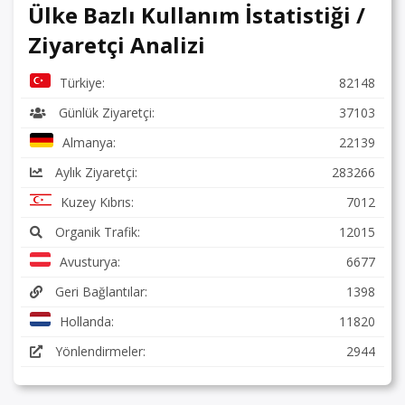
Ülke Bazlı Kullanım İstatistiği /
Ziyaretçi Analizi
Türkiye:
82148
Günlük Ziyaretçi:
37103
Almanya:
22139
Aylık Ziyaretçi:
283266
Kuzey Kıbrıs:
7012
Organik Trafik:
12015
Avusturya:
6677
Geri Bağlantılar:
1398
Hollanda:
11820
Yönlendirmeler:
2944