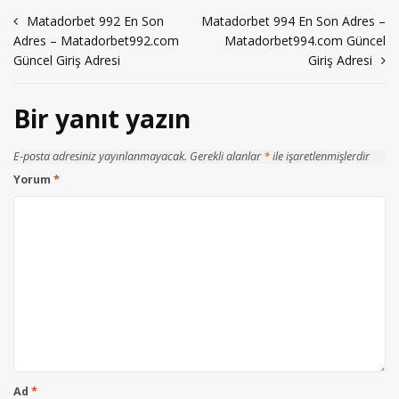
Yazı
Matadorbet 992 En Son
Matadorbet 994 En Son Adres –
Adres – Matadorbet992.com
Matadorbet994.com Güncel
gezinmesi
Güncel Giriş Adresi
Giriş Adresi
Bir yanıt yazın
E-posta adresiniz yayınlanmayacak.
Gerekli alanlar
*
ile işaretlenmişlerdir
Yorum
*
Ad
*