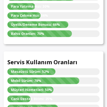
Para Yatırma Hızı:
30%
Para Çekme Hızı:
36%
Üyelik/Deneme Bonusu:
66%
Bahis Oranları:
70%
Servis Kullanım Oranları
Masaüstü Sürüm:
52%
Mobil Sürüm:
78%
Müşteri Hizmetleri:
50%
Canlı Destek Birimi:
25%