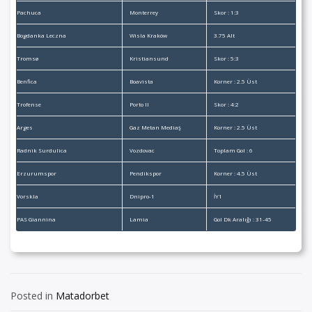
Pachuca
Monterrey
Skor : 1:3
Bogdanka Leczna
Wisla Kraków
3.75 Alt
Tromsø
Kristiansund
Skor : 5:3
Benfica
Boavista
Korner : 2.5 Üst
Trofense
Porto II
Skor : 4:2
Arges
Gaz Metan Mediaş
Korner : 2.5 Üst
Radnik Surdulica
Vozdovac
Toplam Gol : 6
Erzurumspor
Pendikspor
Korner : 4.5 Üst
Vorskla
Dnipro-1
İY1
PAS Giannina
Lamia
Gol Dk Aralığı : 31-45
Posted in
Matadorbet