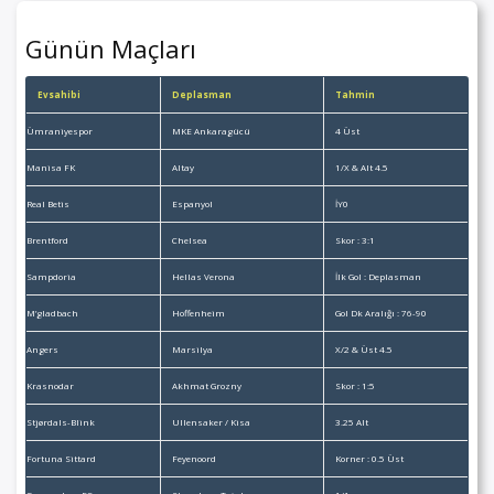
Günün Maçları
Evsahibi
Deplasman
Tahmin
Ümraniyespor
MKE Ankaragücü
4 Üst
Manisa FK
Altay
1/X & Alt 4.5
Real Betis
Espanyol
İY0
Brentford
Chelsea
Skor : 3:1
Sampdoria
Hellas Verona
İlk Gol : Deplasman
M’gladbach
Hoffenheim
Gol Dk Aralığı : 76-90
Angers
Marsilya
X/2 & Üst 4.5
Krasnodar
Akhmat Grozny
Skor : 1:5
Stjørdals-Blink
Ullensaker / Kisa
3.25 Alt
Fortuna Sittard
Feyenoord
Korner : 0.5 Üst