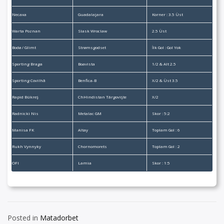
Necaxa
Guadalajara
Korner : 3.5 Üst
Warta Poznan
Slask Wroclaw
2.5 Üst
Bodø / Glimt
Strømsgodset
İlk Gol : Gol Yok
Sporting Braga
Boavista
1/2 & Alt 2.5
Sporting Covilhã
Benfica-B
X/2 & Üst 3.5
Rapid Bükreş
ChHindistan Târgovişte
X/2
Radnicki Nis
Metalac GM
Skor : 5:2
Manisa FK
Altay
Toplam Gol : 6
Rukh Vynnyky
Chornomorets
Toplam Gol : 2
OFI
Lamia
Skor : 1:5
Posted in
Matadorbet