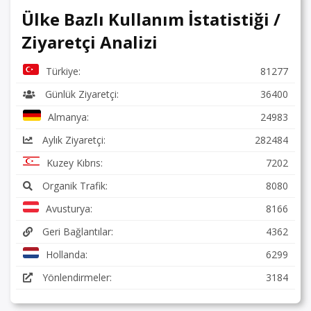
Ülke Bazlı Kullanım İstatistiği /
Ziyaretçi Analizi
Türkiye:
81277
Günlük Ziyaretçi:
36400
Almanya:
24983
Aylık Ziyaretçi:
282484
Kuzey Kıbrıs:
7202
Organik Trafik:
8080
Avusturya:
8166
Geri Bağlantılar:
4362
Hollanda:
6299
Yönlendirmeler:
3184