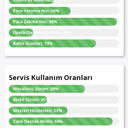
Para Yatırma Hızı:
56%
Para Çekme Hızı:
98%
Üyelik/Deneme Bonusu:
22%
Bahis Oranları:
79%
Servis Kullanım Oranları
Masaüstü Sürüm:
69%
Mobil Sürüm:
35%
Müşteri Hizmetleri:
53%
Canlı Destek Birimi:
94%