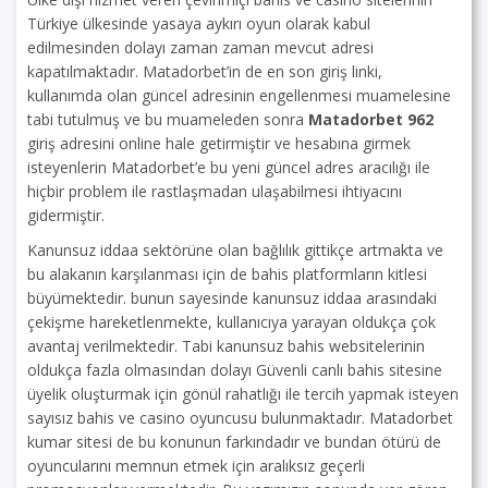
Türkiye ülkesinde yasaya aykırı oyun olarak kabul
edilmesinden dolayı zaman zaman mevcut adresi
kapatılmaktadır. Matadorbet’in de en son giriş linki,
kullanımda olan güncel adresinin engellenmesi muamelesine
tabi tutulmuş ve bu muameleden sonra
Matadorbet 962
giriş adresini online hale getirmiştir ve hesabına girmek
isteyenlerin Matadorbet’e bu yeni güncel adres aracılığı ile
hiçbir problem ile rastlaşmadan ulaşabilmesi ihtiyacını
gidermiştir.
Kanunsuz iddaa sektörüne olan bağlılık gittikçe artmakta ve
bu alakanın karşılanması için de bahis platformların kitlesi
büyümektedir. bunun sayesinde kanunsuz iddaa arasındaki
çekişme hareketlenmekte, kullanıcıya yarayan oldukça çok
avantaj verilmektedir. Tabi kanunsuz bahis websitelerinin
oldukça fazla olmasından dolayı Güvenli canlı bahis sitesine
üyelik oluşturmak için gönül rahatlığı ile tercih yapmak isteyen
sayısız bahis ve casino oyuncusu bulunmaktadır. Matadorbet
kumar sitesi de bu konunun farkındadır ve bundan ötürü de
oyuncularını memnun etmek için aralıksız geçerli