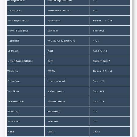
Guangzhou FC
Shandong Taishan
1/1
Los Angeles
Minnesota United
X/X
Jahn Regensburg
Paderborn
Korner : 1.5 Üst
Newell’s Old Boys
Banfield
Skor : 0:2
Hartberg
Avusturya Klagenfurt
4 Alt
St. Pölten
Anif
1/X & Alt 4.5
Union Saint-Gilloise
Gent
Toplam Gol : 7
Westerlo
RWDM
Korner : 0.5 Üst
Palmeiras
Internacional
Skor : 1:2
Vila Nova
V. Guimaraes
Skor : 0:3
FK Pardubice
Slovan Liberec
Skor : 1:5
Silkeborg
Kopenhag
2/2
Elite 3000
Horsens
2/X
Haka
Lahti
2 Üst