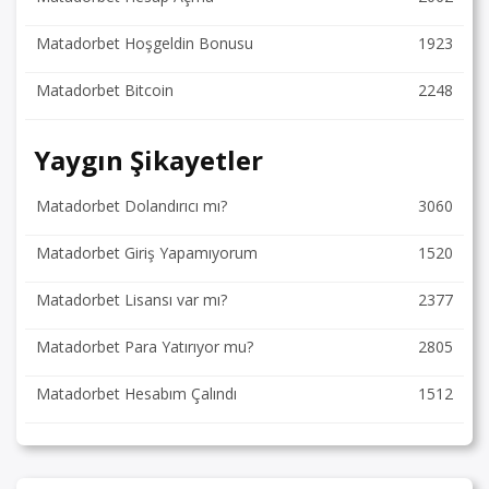
Matadorbet Hoşgeldin Bonusu
1923
Matadorbet Bitcoin
2248
Yaygın Şikayetler
Matadorbet Dolandırıcı mı?
3060
Matadorbet Giriş Yapamıyorum
1520
Matadorbet Lisansı var mı?
2377
Matadorbet Para Yatırıyor mu?
2805
Matadorbet Hesabım Çalındı
1512