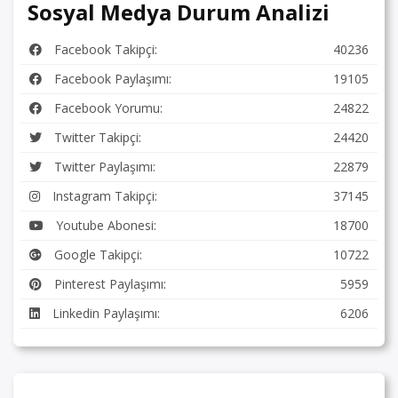
Sosyal Medya Durum Analizi
Facebook Takipçi:
40236
Facebook Paylaşımı:
19105
Facebook Yorumu:
24822
Twitter Takipçi:
24420
Twitter Paylaşımı:
22879
Instagram Takipçi:
37145
Youtube Abonesi:
18700
Google Takipçi:
10722
Pinterest Paylaşımı:
5959
Linkedin Paylaşımı:
6206