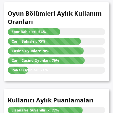
Oyun Bölümleri Aylık Kullanım
Oranları
Spor Bahisleri:
54%
Canlı Bahisler:
75%
Casino Oyunları:
78%
Canlı Casino Oyunları:
79%
Poker Oyunları:
21%
Kullanıcı Aylık Puanlamaları
Lisans ve Güvenilirlik:
77%