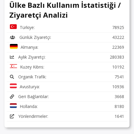
Ülke Bazlı Kullanım İstatistiği /
Ziyaretçi Analizi
Türkiye:
78925
Günlük Ziyaretçi:
43222
Almanya:
22369
Aylık Ziyaretçi:
280383
Kuzey Kıbrıs:
10192
Organik Trafik:
7541
Avusturya:
10936
Geri Bağlantılar:
3668
Hollanda:
8180
Yönlendirmeler:
1641