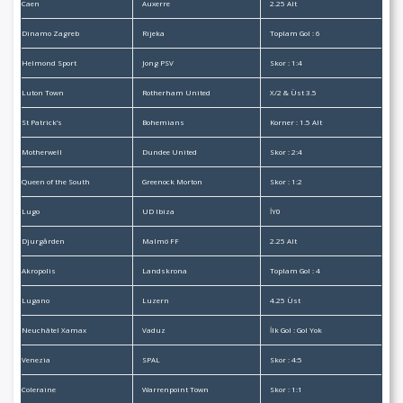
Caen
Auxerre
2.25 Alt
Dinamo Zagreb
Rijeka
Toplam Gol : 6
Helmond Sport
Jong PSV
Skor : 1:4
Luton Town
Rotherham United
X/2 & Üst 3.5
St Patrick’s
Bohemians
Korner : 1.5 Alt
Motherwell
Dundee United
Skor : 2:4
Queen of the South
Greenock Morton
Skor : 1:2
Lugo
UD Ibiza
İY0
Djurgården
Malmö FF
2.25 Alt
Akropolis
Landskrona
Toplam Gol : 4
Lugano
Luzern
4.25 Üst
Neuchâtel Xamax
Vaduz
İlk Gol : Gol Yok
Venezia
SPAL
Skor : 4:5
Coleraine
Warrenpoint Town
Skor : 1:1