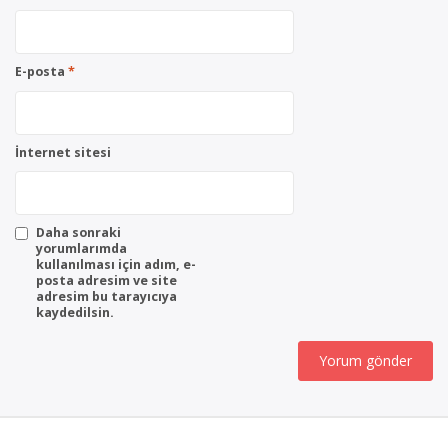
E-posta
*
İnternet sitesi
Daha sonraki
yorumlarımda
kullanılması için adım, e-
posta adresim ve site
adresim bu tarayıcıya
kaydedilsin.