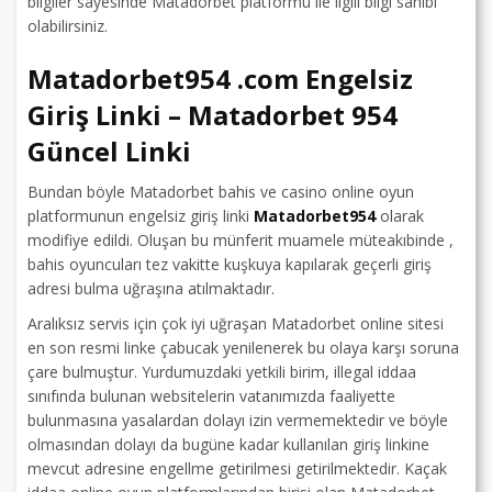
bilgiler sayesinde Matadorbet platformu ile ilgili bilgi sahibi
olabilirsiniz.
Matadorbet954 .com Engelsiz
Giriş Linki – Matadorbet 954
Güncel Linki
Bundan böyle Matadorbet bahis ve casino online oyun
platformunun engelsiz giriş linki
Matadorbet954
olarak
modifiye edildi. Oluşan bu münferit muamele müteakıbinde ,
bahis oyuncuları tez vakitte kuşkuya kapılarak geçerli giriş
adresi bulma uğraşına atılmaktadır.
Aralıksız servis için çok iyi uğraşan Matadorbet online sitesi
en son resmi linke çabucak yenilenerek bu olaya karşı soruna
çare bulmuştur. Yurdumuzdaki yetkili birim, illegal iddaa
sınıfında bulunan websitelerin vatanımızda faaliyette
bulunmasına yasalardan dolayı izin vermemektedir ve böyle
olmasından dolayı da bugüne kadar kullanılan giriş linkine
mevcut adresine engellme getirilmesi getirilmektedir. Kaçak