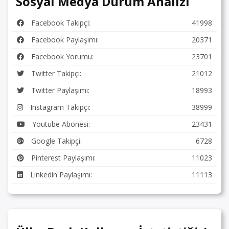
Sosyal Medya Durum Analizi
Facebook Takipçi:
41998
Facebook Paylaşımı:
20371
Facebook Yorumu:
23701
Twitter Takipçi:
21012
Twitter Paylaşımı:
18993
Instagram Takipçi:
38999
Youtube Abonesi:
23431
Google Takipçi:
6728
Pinterest Paylaşımı:
11023
Linkedin Paylaşımı:
11113