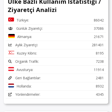
Ülke Bazlı Kullanım İstatistiği /
Ziyaretçi Analizi
Türkiye:
86042
Günlük Ziyaretçi:
37086
Almanya:
21671
Aylık Ziyaretçi:
281401
Kuzey Kıbrıs:
8195
Organik Trafik:
7238
Avusturya:
11914
Geri Bağlantılar:
2481
Hollanda:
8932
Yönlendirmeler:
4345