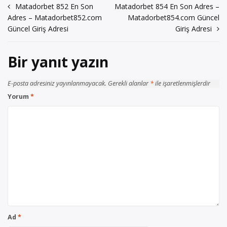
Yazı
Matadorbet 852 En Son
Matadorbet 854 En Son Adres –
Adres – Matadorbet852.com
Matadorbet854.com Güncel
gezinmesi
Güncel Giriş Adresi
Giriş Adresi
Bir yanıt yazın
E-posta adresiniz yayınlanmayacak.
Gerekli alanlar
*
ile işaretlenmişlerdir
Yorum
*
Ad
*