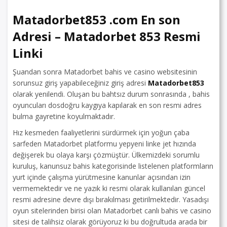
Matadorbet853 .com En son
Adresi – Matadorbet 853 Resmi
Linki
Şuandan sonra Matadorbet bahis ve casino websitesinin
sorunsuz giriş yapabileceğiniz giriş adresi
Matadorbet853
olarak yenilendi. Oluşan bu bahtsız durum sonrasında , bahis
oyuncuları dosdoğru kaygıya kapılarak en son resmi adres
bulma gayretine koyulmaktadır.
Hız kesmeden faaliyetlerini sürdürmek için yoğun çaba
sarfeden Matadorbet platformu yepyeni linke jet hızında
değişerek bu olaya karşı çözmüştür. Ülkemizdeki sorumlu
kuruluş, kanunsuz bahis kategorisinde listelenen platformların
yurt içinde çalışma yürütmesine kanunlar açısından izin
vermemektedir ve ne yazık ki resmi olarak kullanılan güncel
resmi adresine devre dışı bırakılması getirilmektedir. Yasadışı
oyun sitelerinden birisi olan Matadorbet canlı bahis ve casino
sitesi de talihsiz olarak görüyoruz ki bu doğrultuda arada bir