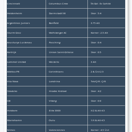
Cincinnati
Columbus Crew
İlk Gol : Ev Sahibi
Heidenheim
Darmstadt 98
Skor : 5:4
Argentinos Juniors
Banfield
3.75 Alt
Sturm Graz
Wolfsberger AC
Korner : 2.5 Alt
Avusturya Lustenau
Pasching
Skor : 0:4
Kortrijk
Union Saint-Gilloise
Skor : 0:5
Lommel United
Westerlo
3 Alt
Atlético PR
Corinthians
2 & Üst 2.5
Vila Nova
Londrina
Tek/Çift : Çift
Slovácko
Hradec Králové
Skor : 4:2
OB
Viborg
Skor : 0:0
Hvidovre
Elite 3000
X/2 & Alt 4.5
Mariehamn
Oulu
1/X & Alt 4.5
Nîmes
Valenciennes
Korner : 4.5 Üst