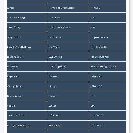
Gorica
Hrvatski Dragovoljac
1 veya 2
ADO Den Haag
NAC Breda
1/2
Cardiff City
Blackburn Rovers
1/1
Sligo Rovers
St Patrick’s
Toplam Gol : 5
Heart of Midlothian
St. Mirren
1/X & Üst 4.5
Inverness CT
Ayr United
İlk Gol : Gol Yok
Mirandes
Sporting Gijon
Gol Dk Aralığı : 16-30
Degerfors
Kalmar
Skor : 5:0
Väsby United
Brage
Skor : 2:3
Grasshopper
Lugano
1/X
Vaduz
Aarau
2/2
Cosenza Calcio
SÃ¼dtirol
1 & Üst 2.5
Dungannon Swifts
Glentoran
X & Üst 2.5