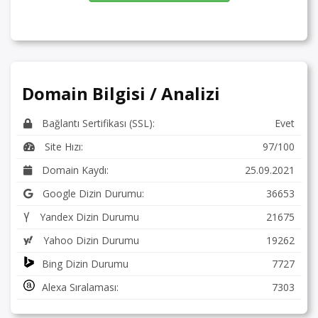
Domain Bilgisi / Analizi
Bağlantı Sertifikası (SSL):
Evet
Site Hızı:
97/100
Domain Kaydı:
25.09.2021
Google Dizin Durumu:
36653
Yandex Dizin Durumu
21675
Yahoo Dizin Durumu
19262
Bing Dizin Durumu
7727
Alexa Sıralaması:
7303