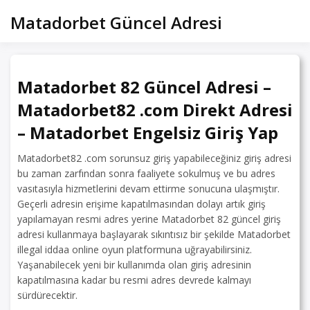
Skip
Matadorbet Güncel Adresi
to
content
Matadorbet 82 Güncel Adresi –
Matadorbet82 .com Direkt Adresi
– Matadorbet Engelsiz Giriş Yap
Matadorbet82 .com sorunsuz giriş yapabileceğiniz giriş adresi
bu zaman zarfından sonra faaliyete sokulmuş ve bu adres
vasıtasıyla hizmetlerini devam ettirme sonucuna ulaşmıştır.
Geçerli adresin erişime kapatılmasından dolayı artık giriş
yapılamayan resmi adres yerine Matadorbet 82 güncel giriş
adresi kullanmaya başlayarak sıkıntısız bir şekilde Matadorbet
illegal iddaa online oyun platformuna uğrayabilirsiniz.
Yaşanabilecek yeni bir kullanımda olan giriş adresinin
kapatılmasına kadar bu resmi adres devrede kalmayı
sürdürecektir.