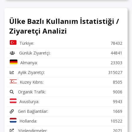
Ülke Bazlı Kullanım İstatistiği /
Ziyaretçi Analizi
Türkiye:
78432
Günlük Ziyaretçi:
44841
Almanya:
23303
Aylık Ziyaretçi:
315027
Kuzey Kıbrıs:
8505
Organik Trafik:
9006
Avusturya:
9943
Geri Bağlantılar:
1669
Hollanda:
10522
Yönlendirmeler:
2071