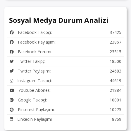
Sosyal Medya Durum Analizi
Facebook Takipçi:
37425
Facebook Paylaşımı:
23867
Facebook Yorumu:
23515
Twitter Takipçi:
18500
Twitter Paylaşımı:
24683
Instagram Takipçi:
44619
Youtube Abonesi:
21884
Google Takipçi:
10001
Pinterest Paylaşımı:
10275
Linkedin Paylaşımı:
8769