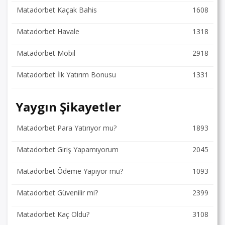
Matadorbet Kaçak Bahis
1608
Matadorbet Havale
1318
Matadorbet Mobil
2918
Matadorbet İlk Yatırım Bonusu
1331
Yaygın Şikayetler
Matadorbet Para Yatırıyor mu?
1893
Matadorbet Giriş Yapamıyorum
2045
Matadorbet Ödeme Yapıyor mu?
1093
Matadorbet Güvenilir mi?
2399
Matadorbet Kaç Oldu?
3108