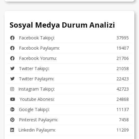
Sosyal Medya Durum Analizi
Facebook Takipçi:
37995
Facebook Paylaşımı:
19407
Facebook Yorumu:
21706
Twitter Takipçi:
21058
Twitter Paylaşımı:
22423
Instagram Takipçi:
42723
Youtube Abonesi:
24868
Google Takipçi:
11137
Pinterest Paylaşımı:
7458
Linkedin Paylaşımı:
11209