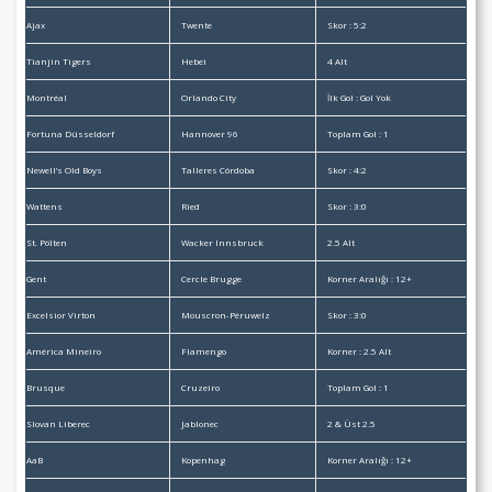
Ajax
Twente
Skor : 5:2
Tianjin Tigers
Hebei
4 Alt
Montréal
Orlando City
İlk Gol : Gol Yok
Fortuna Düsseldorf
Hannover 96
Toplam Gol : 1
Newell’s Old Boys
Talleres Córdoba
Skor : 4:2
Wattens
Ried
Skor : 3:0
St. Pölten
Wacker Innsbruck
2.5 Alt
Gent
Cercle Brugge
Korner Aralığı : 12+
Excelsior Virton
Mouscron-Péruwelz
Skor : 3:0
América Mineiro
Flamengo
Korner : 2.5 Alt
Brusque
Cruzeiro
Toplam Gol : 1
Slovan Liberec
Jablonec
2 & Üst 2.5
AaB
Kopenhag
Korner Aralığı : 12+