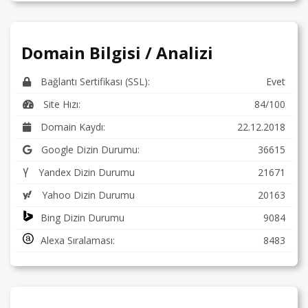
Domain Bilgisi / Analizi
Bağlantı Sertifikası (SSL):
Evet
Site Hızı:
84/100
Domain Kaydı:
22.12.2018
Google Dizin Durumu:
36615
Yandex Dizin Durumu
21671
Yahoo Dizin Durumu
20163
Bing Dizin Durumu
9084
Alexa Sıralaması:
8483