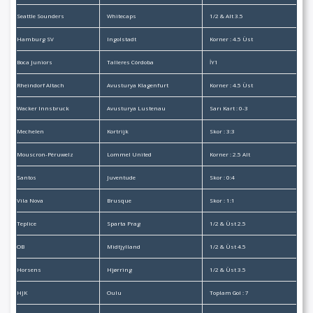
Seattle Sounders
Whitecaps
1/2 & Alt 3.5
Hamburg SV
Ingolstadt
Korner : 4.5 Üst
Boca Juniors
Talleres Córdoba
İY1
Rheindorf Altach
Avusturya Klagenfurt
Korner : 4.5 Üst
Wacker Innsbruck
Avusturya Lustenau
Sarı Kart : 0-3
Mechelen
Kortrijk
Skor : 3:3
Mouscron-Péruwelz
Lommel United
Korner : 2.5 Alt
Santos
Juventude
Skor : 0:4
Vila Nova
Brusque
Skor : 1:1
Teplice
Sparta Prag
1/2 & Üst 2.5
OB
Midtjylland
1/2 & Üst 4.5
Horsens
Hjørring
1/2 & Üst 3.5
HJK
Oulu
Toplam Gol : 7