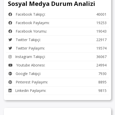
Sosyal Medya Durum Analizi
Facebook Takipçi:
40001
Facebook Paylaşımı:
19253
Facebook Yorumu:
19043
Twitter Takipçi:
22917
Twitter Paylaşımı:
19574
Instagram Takipçi:
36067
Youtube Abonesi:
24994
Google Takipçi:
7930
Pinterest Paylaşımı:
8895
Linkedin Paylaşımı:
9815