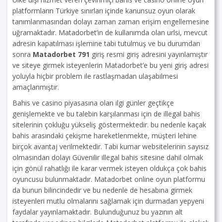
platformların Türkiye sınırları içinde kanunsuz oyun olarak
tanımlanmasından dolayı zaman zaman erişim engellemesine
uğramaktadır. Matadorbet’in de kullanımda olan urlsi, mevcut
adresin kapatılması işlemine tabi tutulmuş ve bu durumdan
sonra
Matadorbet 791
giriş resmi giriş adresini yayınlamıştır
ve siteye girmek isteyenlerin Matadorbet’e bu yeni giriş adresi
yoluyla hiçbir problem ile rastlaşmadan ulaşabilmesi
amaçlanmıştır.
Bahis ve casino piyasasına olan ilgi günler geçtikçe
genişlemekte ve bu talebin karşılanması için de illegal bahis
sitelerinin çokluğu yükseliş göstermektedir. bu nedenle kaçak
bahis arasındaki çekişme hareketlenmekte, müşteri lehine
birçok avantaj verilmektedir. Tabi kumar websitelerinin sayısız
olmasından dolayı Güvenilir illegal bahis sitesine dahil olmak
için gönül rahatlığı ile karar vermek isteyen oldukça çok bahis
oyuncusu bulunmaktadır. Matadorbet online oyun platformu
da bunun bilincindedir ve bu nedenle de hesabına girmek
isteyenleri mutlu olmalarını sağlamak için durmadan yepyeni
faydalar yayınlamaktadır. Bulunduğunuz bu yazının alt