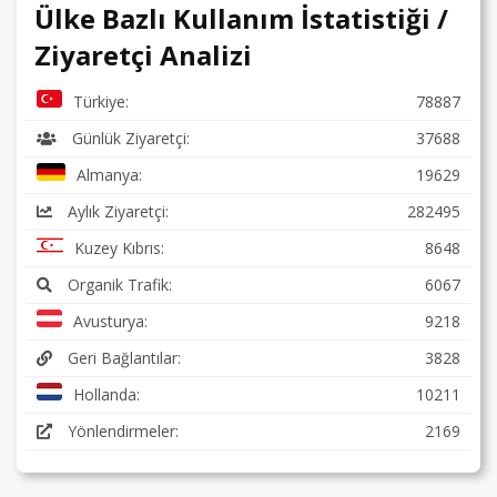
Ülke Bazlı Kullanım İstatistiği /
Ziyaretçi Analizi
Türkiye:
78887
Günlük Ziyaretçi:
37688
Almanya:
19629
Aylık Ziyaretçi:
282495
Kuzey Kıbrıs:
8648
Organik Trafik:
6067
Avusturya:
9218
Geri Bağlantılar:
3828
Hollanda:
10211
Yönlendirmeler:
2169