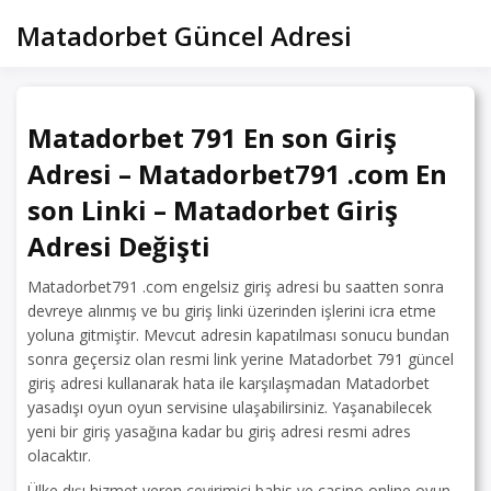
Skip
Matadorbet Güncel Adresi
to
content
Matadorbet 791 En son Giriş
Adresi – Matadorbet791 .com En
son Linki – Matadorbet Giriş
Adresi Değişti
Matadorbet791 .com engelsiz giriş adresi bu saatten sonra
devreye alınmış ve bu giriş linki üzerinden işlerini icra etme
yoluna gitmiştir. Mevcut adresin kapatılması sonucu bundan
sonra geçersiz olan resmi link yerine Matadorbet 791 güncel
giriş adresi kullanarak hata ile karşılaşmadan Matadorbet
yasadışı oyun oyun servisine ulaşabilirsiniz. Yaşanabilecek
yeni bir giriş yasağına kadar bu giriş adresi resmi adres
olacaktır.
Ülke dışı hizmet veren çevirimiçi bahis ve casino online oyun