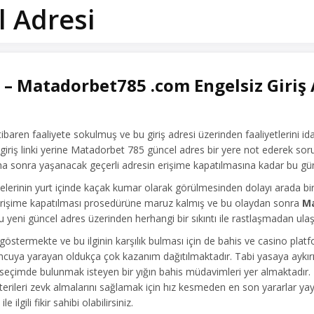
 Adresi
 – Matadorbet785 .com Engelsiz Giriş
baren faaliyete sokulmuş ve bu giriş adresi üzerinden faaliyetlerini id
 giriş linki yerine Matadorbet 785 güncel adres bir yere not ederek so
aha sonra yaşanacak geçerli adresin erişime kapatılmasına kadar bu gü
elerinin yurt içinde kaçak kumar olarak görülmesinden dolayı arada bi
n erişime kapatılması prosedürüne maruz kalmış ve bu olaydan sonra
Ma
 yeni güncel adres üzerinden herhangi bir sıkıntı ile rastlaşmadan ulaşm
östermekte ve bu ilginin karşılık bulması için de bahis ve casino plat
uncuya yarayan oldukça çok kazanım dağıtılmaktadır. Tabi yasaya aykırı
ir seçimde bulunmak isteyen bir yığın bahis müdavimleri yer almaktad
terileri zevk almalarını sağlamak için hız kesmeden en son yararlar 
ilgili fikir sahibi olabilirsiniz.