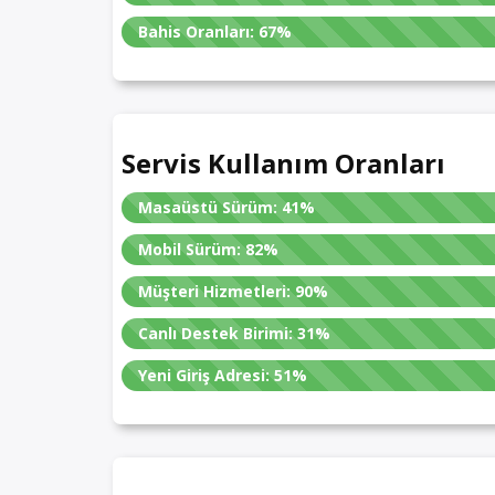
Bahis Oranları:
67%
Servis Kullanım Oranları
Masaüstü Sürüm:
41%
Mobil Sürüm:
82%
Müşteri Hizmetleri:
90%
Canlı Destek Birimi:
31%
Yeni Giriş Adresi:
51%