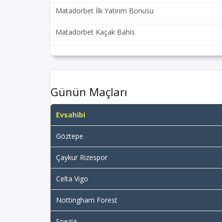
Matadorbet İlk Yatırım Bonusu
Matadorbet Kaçak Bahis
Günün Maçları
Evsahibi
Göztepe
Çaykur Rizespor
Celta Vigo
Nottingham Forest
Spezia