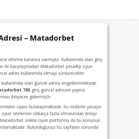
 Adresi – Matadorbet
ame ettirme kararına varmıştır. Kullanımda olan giriş
run ile karşılaşmadan Matadorbet yasadışı oyun
ncel adres kullanımda olmayı sürdürecektir.
r kullanımda olan güncel adresi engellenmektedir.
tadorbet 785
giriş güncel adresini yayına
ası ihtiyacını gidermiştir.
formların sayısı fazlalaşmaktadır. bu nedenle yasaya
 oyun sitelerinin oldukça fazla olmasından dolayı
ır. Matadorbet online oyun platformu da bu konunun
yayınlamaktadır. Bulunduğunuz bu sayfanın sonunda