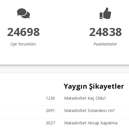
24698
24838
Üye Yorumları
Puanlamalar
Yaygın Şikayetler
1236
Matadorbet Kaç Oldu?
2091
Matadorbet Dolandırıcı mı?
3027
Matadorbet Hesap Kapatma