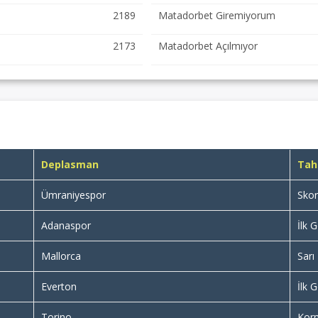
2189
Matadorbet Giremiyorum
2173
Matadorbet Açılmıyor
Deplasman
Tah
Ümraniyespor
Skor
Adanaspor
İlk G
Mallorca
Sarı
Everton
İlk G
Torino
Korn