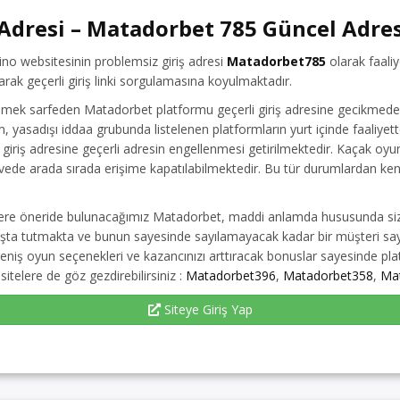
dresi – Matadorbet 785 Güncel Adres
o websitesinin problemsiz giriş adresi
Matadorbet785
olarak faali
rak geçerli giriş linki sorgulamasına koyulmaktadır.
ek sarfeden Matadorbet platformu geçerli giriş adresine gecikmede
urum, yasadışı iddaa grubunda listelenen platformların yurt içinde faal
giriş adresine geçerli adresin engellenmesi getirilmektedir. Kaçak oyu
evede arada sırada erişime kapatılabilmektedir. Bu tür durumlardan kend
verlere öneride bulunacağımız Matadorbet, maddi anlamda hususunda si
 başta tutmakta ve bunun sayesinde sayılamayacak kadar bir müşteri sa
geniş oyun seçenekleri ve kazancınızı arttıracak bonuslar sayesinde pla
telere de göz gezdirebilirsiniz :
Matadorbet396
,
Matadorbet358
,
Ma
Siteye Giriş Yap