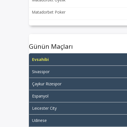
Matadorbet Poker
Günün Maçları
Evsahibi
Sivasspor
Çaykur Rizespor
Espanyol
Leicester City
Udinese