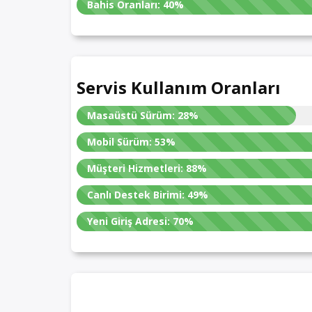
Bahis Oranları:
40%
Servis Kullanım Oranları
Masaüstü Sürüm:
28%
Mobil Sürüm:
53%
Müşteri Hizmetleri:
88%
Canlı Destek Birimi:
49%
Yeni Giriş Adresi:
70%