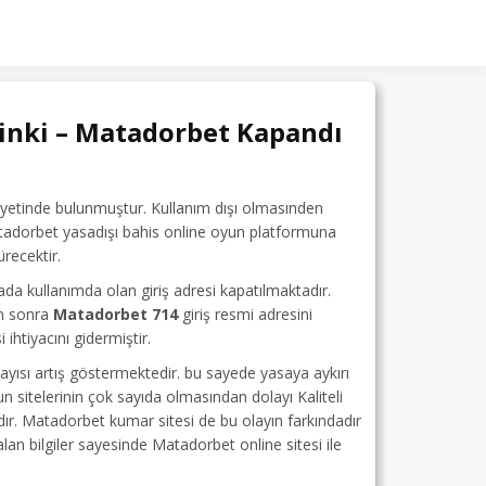
Linki – Matadorbet Kapandı
iyetinde bulunmuştur. Kullanım dışı olmasınden
atadorbet yasadışı bahis online oyun platformuna
recektir.
da kullanımda olan giriş adresi kapatılmaktadır.
en sonra
Matadorbet 714
giriş resmi adresini
ihtiyacını gidermiştir.
sayısı artış göstermektedir. bu sayede yasaya aykırı
 sitelerinin çok sayıda olmasından dolayı Kaliteli
dır. Matadorbet kumar sitesi de bu olayın farkındadır
an bilgiler sayesinde Matadorbet online sitesi ile