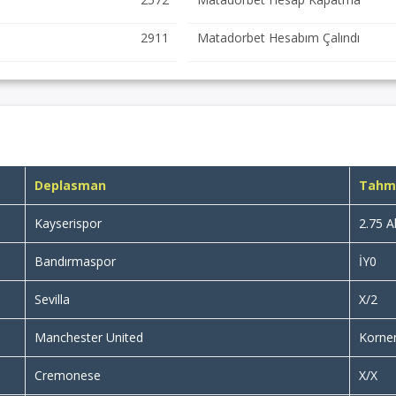
2911
Matadorbet Hesabım Çalındı
Deplasman
Tahm
Kayserispor
2.75 Al
Bandırmaspor
İY0
Sevilla
X/2
Manchester United
Korner 
Cremonese
X/X