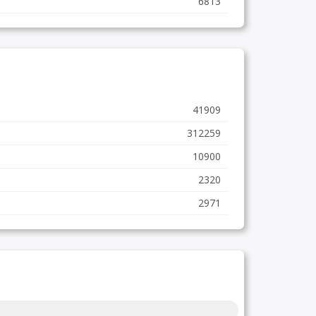
6813
41909
312259
10900
2320
2971