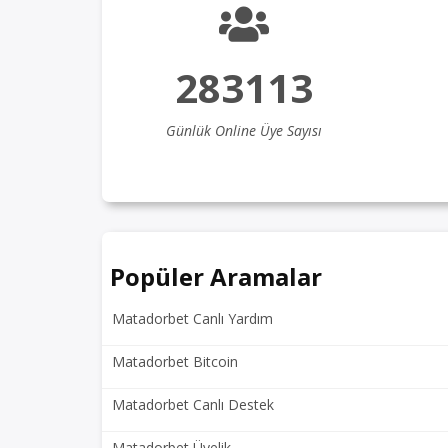
283113
Günlük Online Üye Sayısı
Popüler Aramalar
Matadorbet Canlı Yardım
Matadorbet Bitcoin
Matadorbet Canlı Destek
Matadorbet Üyelik