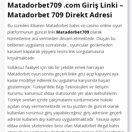
Matadorbet709 .com Giriş Linki –
Matadorbet 709 Direkt Adresi
Bu süreden itibaren Matadorbet bahis ve casino online oyun
platformunun güncel linki
Matadorbet709
olarak
hizmetlerine ara vermeden devam etmektedir. Oluşan bu
beklenen uygulama sonrasında , oyuncular gecikmeden
kasavet kapılarak yepyeni resmi link sorgulamasına
koyulmaktadır.
Soluksuz faaliyet için sıkı bir şekilde emek harcayan
Matadorbet oyun servisi geçerli linke göz açıp kapayıncaya
kadar modifiye edilerek bu uygulama karşısında başarı
göstermiştir. Türkiye’deki Bilgi Teknolojileri ve İletişim
Kurumu, kanunsuz iddaa statüsünde yer alan websitelerin
Türkiye sınırları içinde çalışmalarını sürdürmesine hukuki
açıdan onay vermemektedir ve bu yüzden de güncel olarak
kullanılan sorunsuz giriş yapabileceğiniz giriş adresine geçerli
adresin kullanım dışı kalması uygulanmaktadır. Yasaya aykırı
iddaa online sitelerinden birisi olan Matadorbet illegal bahis