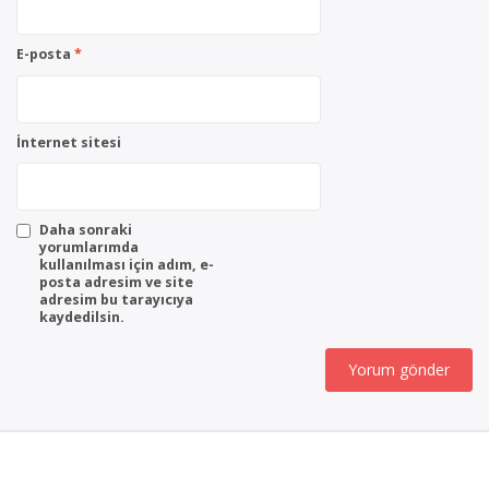
E-posta
*
İnternet sitesi
Daha sonraki
yorumlarımda
kullanılması için adım, e-
posta adresim ve site
adresim bu tarayıcıya
kaydedilsin.