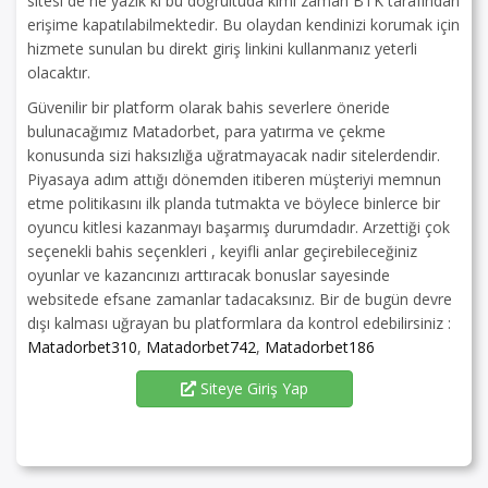
sitesi de ne yazık ki bu doğrultuda kimi zaman BTK tarafından
erişime kapatılabilmektedir. Bu olaydan kendinizi korumak için
hizmete sunulan bu direkt giriş linkini kullanmanız yeterli
olacaktır.
Güvenilir bir platform olarak bahis severlere öneride
bulunacağımız Matadorbet, para yatırma ve çekme
konusunda sizi haksızlığa uğratmayacak nadir sitelerdendir.
Piyasaya adım attığı dönemden itiberen müşteriyi memnun
etme politikasını ilk planda tutmakta ve böylece binlerce bir
oyuncu kitlesi kazanmayı başarmış durumdadır. Arzettiği çok
seçenekli bahis seçenkleri , keyifli anlar geçirebileceğiniz
oyunlar ve kazancınızı arttıracak bonuslar sayesinde
websitede efsane zamanlar tadacaksınız. Bir de bugün devre
dışı kalması uğrayan bu platformlara da kontrol edebilirsiniz :
Matadorbet310
,
Matadorbet742
,
Matadorbet186
Siteye Giriş Yap