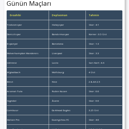
Günün Maçları
Evsahibi
Deplasman
Tahmin
Trabzonspor
Hatayspor
Skor : 4:1
Denizlispor
Bandırmaspor
Korner : 0.5 Üst
Espanyol
Barcelona
Skor : 1:3
Wolverhampton Wanderers
Liverpool
Skor : 3:3
Udinese
Lazio
Sarı Kart : 4-6
M’gladbach
Wolfsburg
4 Üst
Brest
Nice
2 & Alt 2.5
Arsenal-Tula
Rubin Kazan
Skor : 0:0
Sogndal
Åsane
Skor : 0:0
Cambuur
Go Ahead Eagles
3.25 Üst
Dalian Pro
Guangzhou FC
Skor : 4:0