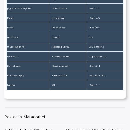
Jagiellonia Bialystok
Piast Gliwice
Skor : 1:1
Molde
Lillestrøm
Skor : 4:5
Porto
Belenenses
4.25 Üst
Benfica-B
Estrela
2/2
U Craiova 1948
Steaua Bükreş
X/2 & Üst 4.5
Partizan
Crvena Zvezda
Toplam Gol : 6
Denizlispor
Bandırmaspor
Skor : 2:4
Rukh Vynnyky
Oleksandria
Sarı Kart : 4-6
Lamia
OFI
Skor : 5:1
Posted in
Matadorbet