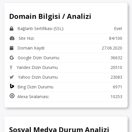
Domain Bilgisi / Analizi
Bağlantı Sertifikası (SSL):
Evet
Site Hızı:
84/100
Domain Kaydı:
27.06.2020
Google Dizin Durumu:
36632
Yandex Dizin Durumu
20510
Yahoo Dizin Durumu
23083
Bing Dizin Durumu
6971
Alexa Sıralaması:
10253
Sosyal Medya Durum Analizi