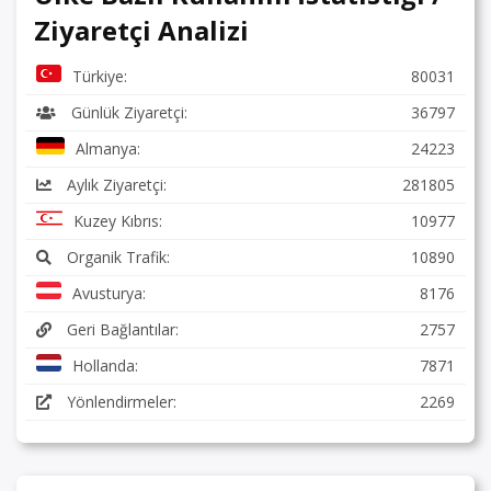
Ziyaretçi Analizi
Türkiye:
80031
Günlük Ziyaretçi:
36797
Almanya:
24223
Aylık Ziyaretçi:
281805
Kuzey Kıbrıs:
10977
Organik Trafik:
10890
Avusturya:
8176
Geri Bağlantılar:
2757
Hollanda:
7871
Yönlendirmeler:
2269