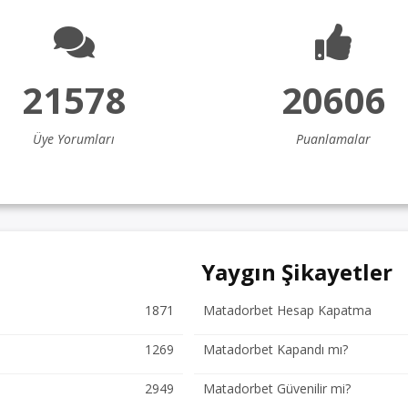
21578
20606
Üye Yorumları
Puanlamalar
Yaygın Şikayetler
1871
Matadorbet Hesap Kapatma
1269
Matadorbet Kapandı mı?
2949
Matadorbet Güvenilir mi?