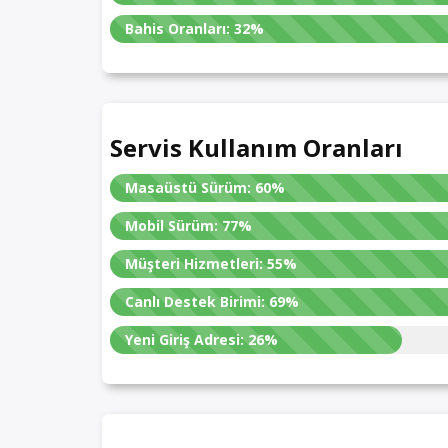
Bahis Oranları:
32%
Servis Kullanım Oranları
Masaüstü Sürüm:
60%
Mobil Sürüm:
77%
Müşteri Hizmetleri:
55%
Canlı Destek Birimi:
69%
Yeni Giriş Adresi:
26%