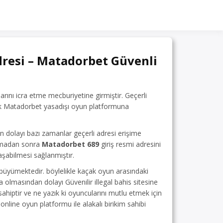
dresi – Matadorbet Güvenli
ını icra etme mecburiyetine girmiştir. Geçerli
rak Matadorbet yasadışı oyun platformuna
en dolayı bazı zamanlar geçerli adresi erişime
lamadan sonra
Matadorbet 689
giriş resmi adresini
laşabilmesi sağlanmıştır.
 büyümektedir. böylelikle kaçak oyun arasındaki
 olmasından dolayı Güvenilir illegal bahis sitesine
ahiptir ve ne yazık ki oyuncularını mutlu etmek için
line oyun platformu ile alakalı birikim sahibi