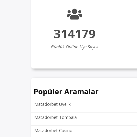
314179
Günlük Online Üye Sayısı
Popüler Aramalar
Matadorbet Üyelik
Matadorbet Tombala
Matadorbet Casino