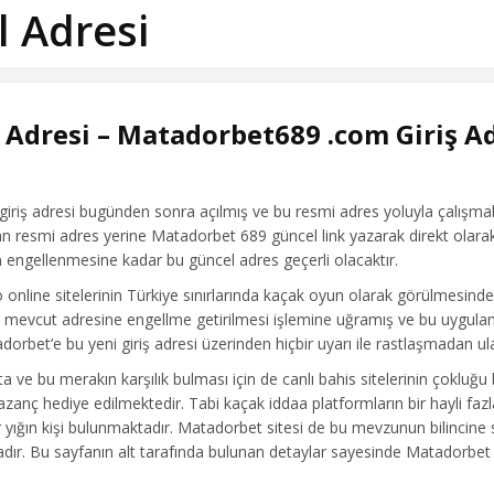
 Adresi
 Adresi – Matadorbet689 .com Giriş A
riş adresi bugünden sonra açılmış ve bu resmi adres yoluyla çalışmalar
lan resmi adres yerine Matadorbet 689 güncel link yazarak direkt ola
 engellenmesine kadar bu güncel adres geçerli olacaktır.
no online sitelerinin Türkiye sınırlarında kaçak oyun olarak görülmesind
ki, mevcut adresine engellme getirilmesi işlemine uğramış ve bu uygu
tadorbet’e bu yeni giriş adresi üzerinden hiçbir uyarı ile rastlaşmadan u
 ve bu merakın karşılık bulması için de canlı bahis sitelerinin çokluğu
nç hediye edilmektedir. Tabi kaçak iddaa platformların bir hayli fazla
yığın kişi bulunmaktadır. Matadorbet sitesi de bu mevzunun bilincine s
dır. Bu sayfanın alt tarafında bulunan detaylar sayesinde Matadorbet on