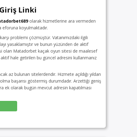
iriş Linki
tadorbet689
olarak hizmetlerine ara vermeden
a eforuna koyulmaktadır.
karşı problemi çözmüştür. Vatanımızdaki ilgili
layı yasaklamıştır ve bunun yüzünden de aktif
risi olan Matadorbet kaçak oyun sitesi de maalesef
tif hale getirilen bu güncel adresini kullanmanız
 az bulunan sitelerdendir. Hizmete açıldığı yıldan
olma başarısı göstermiş durumdadır. Arzettiği geniş
lara ek olarak bugün mevcut adresin kapatılması