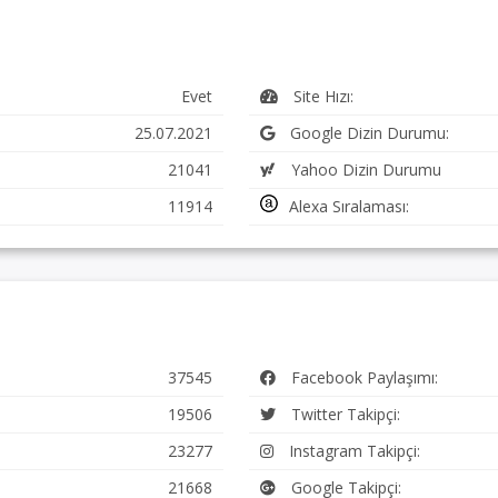
Evet
Site Hızı:
25.07.2021
Google Dizin Durumu:
21041
Yahoo Dizin Durumu
11914
Alexa Sıralaması:
i
37545
Facebook Paylaşımı:
19506
Twitter Takipçi:
23277
Instagram Takipçi:
21668
Google Takipçi: