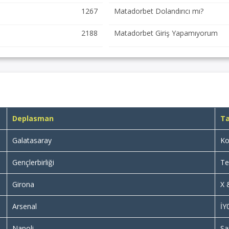
1267
Matadorbet Dolandırıcı mı?
2188
Matadorbet Giriş Yapamıyorum
Deplasman
T
Galatasaray
Ko
Gençlerbirliği
Tek
Girona
X 
Arsenal
İY
Napoli
Sa