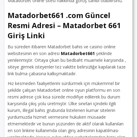
Matadorbet online sitesi hakkında görüş sahibi olabilirsiniz.
Matadorbet661 .com Güncel
Resmi Adresi – Matadorbet 661
Giriş Linki
Bu süreden itibaren Matadorbet bahis ve casino online
websitesinin en son adresi
Matadorbet661
şeklinde
yenilenmiştir. Ortaya çıkan bu bedbaht muamele karşısında ,
siteye girmek isteyenler tez vakitte belirsizliğe kapılarak taze
link bulma çabasına kalkışmaktadır.
Hız kesmeden faaliyetlerini sürdürmek için mükemmel bir
şekilde çalışan Matadorbet online oyun platformu en son
resmi adrese çok kısa sürede modifiye edilerek bu durum
karşısında çıkış yolu üretmiştir. Ülke sınırları içindeki ilgili
kurum, illegal bahis grubunda listelenen kumar sitelerin
yurdumuzda hizmet vermesine hukuken müsaade
etmemektedir ve bunun yüzünden de aktif olarak kullanılan
en son linkine kullanımda olan giriş adresinin kapatılması