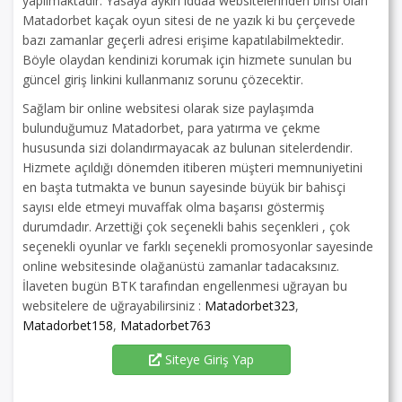
yapılmaktadır. Yasaya aykırı iddaa websitelerinden birisi olan
Matadorbet kaçak oyun sitesi de ne yazık ki bu çerçevede
bazı zamanlar geçerli adresi erişime kapatılabilmektedir.
Böyle olaydan kendinizi korumak için hizmete sunulan bu
güncel giriş linkini kullanmanız sorunu çözecektir.
Sağlam bir online websitesi olarak size paylaşımda
bulunduğumuz Matadorbet, para yatırma ve çekme
hususunda sizi dolandırmayacak az bulunan sitelerdendir.
Hizmete açıldığı dönemden itiberen müşteri memnuniyetini
en başta tutmakta ve bunun sayesinde büyük bir bahisçi
sayısı elde etmeyi muvaffak olma başarısı göstermiş
durumdadır. Arzettiği çok seçenekli bahis seçenkleri , çok
seçenekli oyunlar ve farklı seçenekli promosyonlar sayesinde
online websitesinde olağanüstü zamanlar tadacaksınız.
İlaveten bugün BTK tarafından engellenmesi uğrayan bu
websitelere de uğrayabilirsiniz :
Matadorbet323
,
Matadorbet158
,
Matadorbet763
Siteye Giriş Yap