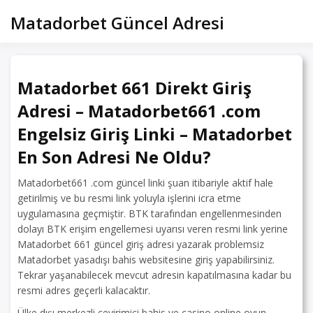
Skip
Matadorbet Güncel Adresi
to
content
Matadorbet 661 Direkt Giriş
Adresi – Matadorbet661 .com
Engelsiz Giriş Linki – Matadorbet
En Son Adresi Ne Oldu?
Matadorbet661 .com güncel linki şuan itibariyle aktif hale
getirilmiş ve bu resmi link yoluyla işlerini icra etme
uygulamasına geçmiştir. BTK tarafından engellenmesinden
dolayı BTK erişim engellemesi uyarısı veren resmi link yerine
Matadorbet 661 güncel giriş adresi yazarak problemsiz
Matadorbet yasadışı bahis websitesine giriş yapabilirsiniz.
Tekrar yaşanabilecek mevcut adresin kapatılmasına kadar bu
resmi adres geçerli kalacaktır.
Ülke dışı merkezli çevirimiçi bahis ve casino online oyun