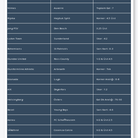
Nîmes
Auxerre
Toplam Gol : 7
Rijeka
Hajduk Split
Korner : 4.5 Üst
Jong PSV
Den Bosch
3.25 Üst
Luton Town
Sunderland
Skor : 4:2
Bohemians
St Patrick’s
Sarı Kart : 0-3
Dundee United
Ross County
1/2 & Üst 4.5
Dunfermline Athletic
Arbroath
Korner : Tek
Granada
Lugo
Korner Aralığı : 0-8
AIK
Degerfors
Skor : 1:2
Helsingborg
Östers
Gol Dk Aralığı : 76-90
Basel
Young Boys
Sarı Kart : 4-6
Aarau
FC Schaffhausen
X/2 & Üst 2.5
SÃ¼dtirol
Cosenza Calcio
X/2 & Üst 4.5