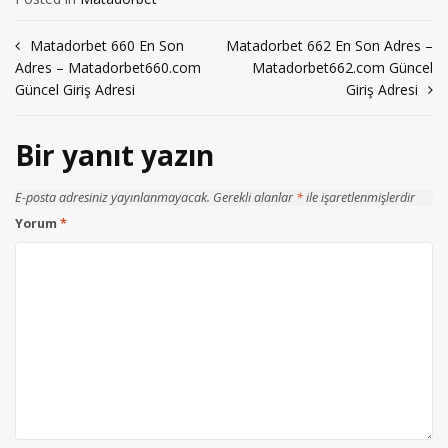
Yazı
Matadorbet 660 En Son
Matadorbet 662 En Son Adres –
Adres – Matadorbet660.com
Matadorbet662.com Güncel
gezinmesi
Güncel Giriş Adresi
Giriş Adresi
Bir yanıt yazın
E-posta adresiniz yayınlanmayacak.
Gerekli alanlar
*
ile işaretlenmişlerdir
Yorum
*