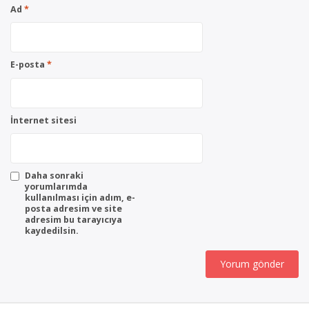
Ad
*
E-posta
*
İnternet sitesi
Daha sonraki
yorumlarımda
kullanılması için adım, e-
posta adresim ve site
adresim bu tarayıcıya
kaydedilsin.