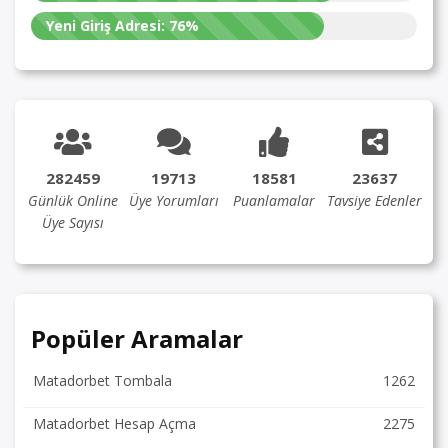
Yeni Giriş Adresi:
76%
282459
19713
18581
23637
Günlük Online
Üye Yorumları
Puanlamalar
Tavsiye Edenler
Üye Sayısı
Popüler Aramalar
Matadorbet Tombala
1262
Matadorbet Hesap Açma
2275