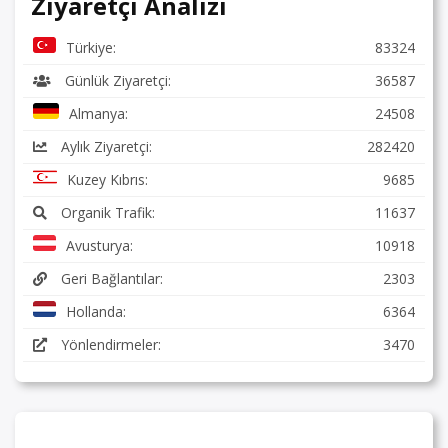
Ziyaretçi Analizi
Türkiye:
83324
Günlük Ziyaretçi:
36587
Almanya:
24508
Aylık Ziyaretçi:
282420
Kuzey Kıbrıs:
9685
Organik Trafik:
11637
Avusturya:
10918
Geri Bağlantılar:
2303
Hollanda:
6364
Yönlendirmeler:
3470