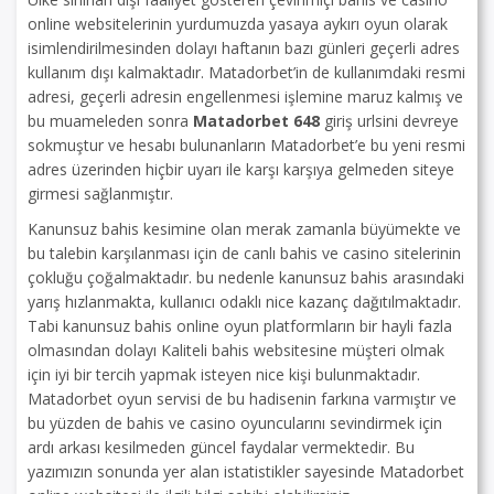
online websitelerinin yurdumuzda yasaya aykırı oyun olarak
isimlendirilmesinden dolayı haftanın bazı günleri geçerli adres
kullanım dışı kalmaktadır. Matadorbet’in de kullanımdaki resmi
adresi, geçerli adresin engellenmesi işlemine maruz kalmış ve
bu muameleden sonra
Matadorbet 648
giriş urlsini devreye
sokmuştur ve hesabı bulunanların Matadorbet’e bu yeni resmi
adres üzerinden hiçbir uyarı ile karşı karşıya gelmeden siteye
girmesi sağlanmıştır.
Kanunsuz bahis kesimine olan merak zamanla büyümekte ve
bu talebin karşılanması için de canlı bahis ve casino sitelerinin
çokluğu çoğalmaktadır. bu nedenle kanunsuz bahis arasındaki
yarış hızlanmakta, kullanıcı odaklı nice kazanç dağıtılmaktadır.
Tabi kanunsuz bahis online oyun platformların bir hayli fazla
olmasından dolayı Kaliteli bahis websitesine müşteri olmak
için iyi bir tercih yapmak isteyen nice kişi bulunmaktadır.
Matadorbet oyun servisi de bu hadisenin farkına varmıştır ve
bu yüzden de bahis ve casino oyuncularını sevindirmek için
ardı arkası kesilmeden güncel faydalar vermektedir. Bu
yazımızın sonunda yer alan istatistikler sayesinde Matadorbet