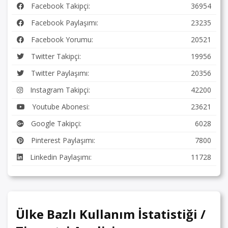
Facebook Takipçi:
36954
Facebook Paylaşımı:
23235
Facebook Yorumu:
20521
Twitter Takipçi:
19956
Twitter Paylaşımı:
20356
Instagram Takipçi:
42200
Youtube Abonesi:
23621
Google Takipçi:
6028
Pinterest Paylaşımı:
7800
Linkedin Paylaşımı:
11728
Ülke Bazlı Kullanım İstatistiği /