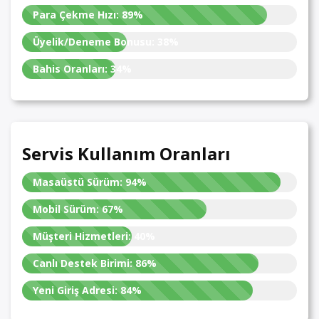
Para Çekme Hızı:
89%
Üyelik/Deneme Bonusu:
38%
Bahis Oranları:
34%
Servis Kullanım Oranları
Masaüstü Sürüm:
94%
Mobil Sürüm:
67%
Müşteri Hizmetleri:
40%
Canlı Destek Birimi:
86%
Yeni Giriş Adresi:
84%