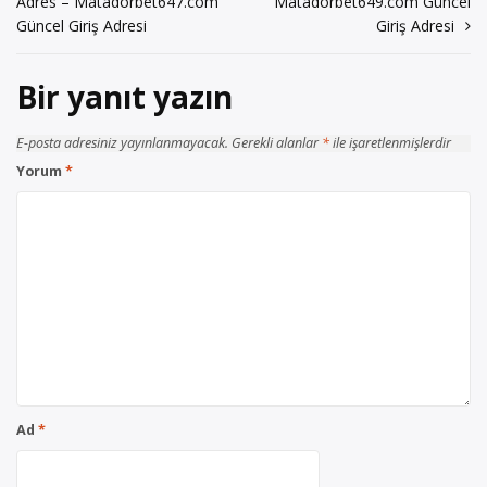
Adres – Matadorbet647.com
Matadorbet649.com Güncel
gezinmesi
Güncel Giriş Adresi
Giriş Adresi
Bir yanıt yazın
E-posta adresiniz yayınlanmayacak.
Gerekli alanlar
*
ile işaretlenmişlerdir
Yorum
*
Ad
*