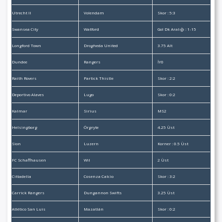
Utrecht II
Volendam
Skor : 5:3
Swansea City
Watford
Gol Dk Aralığı : 1-15
Longford Town
Drogheda United
3.75 Alt
Dundee
Rangers
İY0
Raith Rovers
Partick Thistle
Skor : 2:2
Deportivo Alaves
Lugo
Skor : 0:2
Kalmar
Sirius
MS2
Helsingborg
Örgryte
4.25 Üst
Sion
Luzern
Korner : 0.5 Üst
FC Schaffhausen
Wil
2 Üst
Cittadella
Cosenza Calcio
Skor : 3:2
Carrick Rangers
Dungannon Swifts
3.25 Üst
Atlético San Luis
Mazatlán
Skor : 0:2