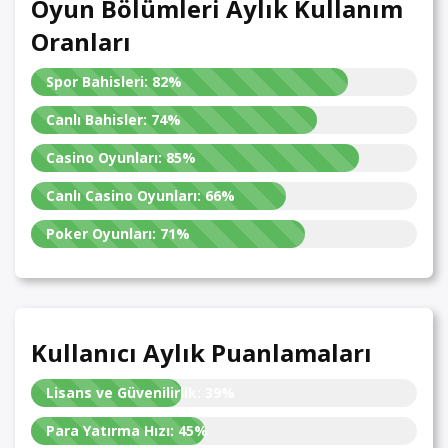
Oyun Bölümleri Aylık Kullanım
Oranları
Spor Bahisleri:
82%
Canlı Bahisler:
74%
Casino Oyunları:
85%
Canlı Casino Oyunları:
66%
Poker Oyunları:
71%
Kullanıcı Aylık Puanlamaları
Lisans ve Güvenilirlik:
39%
Para Yatırma Hızı:
45%