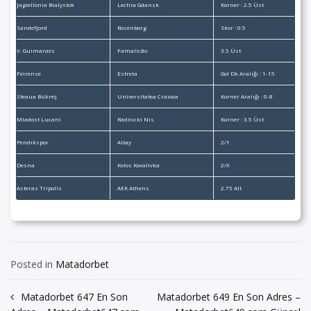
Jagiellonia Bialystok
Lechia Gdansk
Korner : 2.5 Üst
Sandefjord
Rosenborg
Skor : 0:5
V. Guimaraes
Famalicão
3.5 Üst
Feirense
Estrela
Gol Dk Aralığı : 1-15
Steaua Bükreş
Universitatea Craiova
Korner Aralığı : 0-8
Mladost Lucani
Radnicki Nis
Korner : 3.5 Üst
Pendikspor
Altay
2/1
Desna
Kolos Kovalivka
2/X
Asteras Tripolis
AEK Athens
2.75 Alt
Posted in
Matadorbet
Yazı
Matadorbet 647 En Son
Matadorbet 649 En Son Adres –