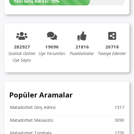
Yeni Giriş Adresi:
70%
282927
19096
21816
20718
Günlük Online
Üye Yorumları
Puanlamalar
Tavsiye Edenler
Üye Sayısı
Popüler Aramalar
Matadorbet Giriş Adresi
1317
Matadorbet Masaüstü
3090
Matadorbet Tombala
2770