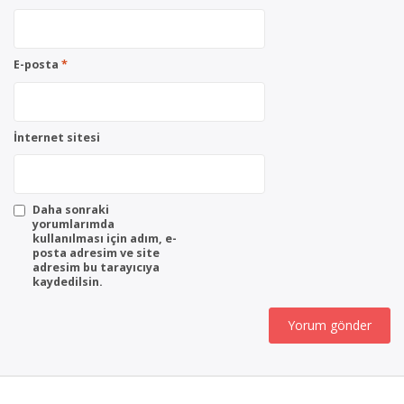
E-posta
*
İnternet sitesi
Daha sonraki
yorumlarımda
kullanılması için adım, e-
posta adresim ve site
adresim bu tarayıcıya
kaydedilsin.