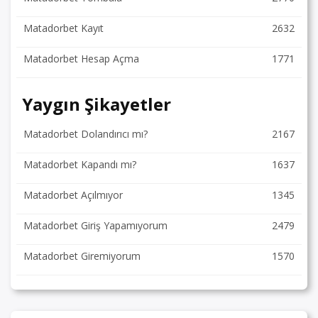
Matadorbet Kayıt
2632
Matadorbet Hesap Açma
1771
Yaygın Şikayetler
Matadorbet Dolandırıcı mı?
2167
Matadorbet Kapandı mı?
1637
Matadorbet Açılmıyor
1345
Matadorbet Giriş Yapamıyorum
2479
Matadorbet Giremiyorum
1570