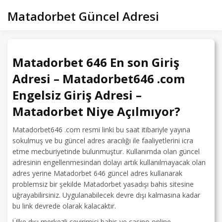
Skip
Matadorbet Güncel Adresi
to
content
Matadorbet 646 En son Giriş
Adresi – Matadorbet646 .com
Engelsiz Giriş Adresi –
Matadorbet Niye Açılmıyor?
Matadorbet646 .com resmi linki bu saat itibariyle yayına
sokulmuş ve bu güncel adres aracılığı ile faaliyetlerini icra
etme mecburiyetinde bulunmuştur. Kullanımda olan güncel
adresinin engellenmesindan dolayı artık kullanılmayacak olan
adres yerine Matadorbet 646 güncel adres kullanarak
problemsiz bir şekilde Matadorbet yasadışı bahis sitesine
uğrayabilirsiniz. Uygulanabilecek devre dışı kalmasına kadar
bu link devrede olarak kalacaktır.
Ülke dışı merkezli çevirimiçi bahis ve casino online