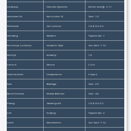
LA Galaxy
Houston Dynamo
Korner Aralığı : 9-11
Hannover 96
Karlsruher SC
Skor : 1:3
Patronato
San Lorenzo
1/2 & Üst 3.5
Hartberg
Wattens
Toplam Gol : 7
Avusturya Lustenau
Vorwärts Steyr
Sarı Kart : 7-12
Kortrijk
Antwerp
1/2
Lierse K
Deinze
2 Üst
Internacional
Chapecoense
X veya 2
Avaí
Botafogo
Skor : 2:5
Baník Ostrava
Mladá Boleslav
Skor : 4:2
Viborg
SønderjyskE
1/2 & Üst 2.5
LFA
Esbjerg
Toplam Gol : 2
Lahti
Mariehamn
Sarı Kart : 7-12