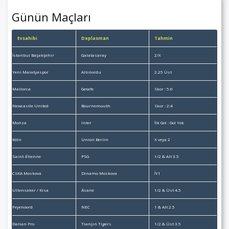
Günün Maçları
Evsahibi
Deplasman
Tahmin
İstanbul Başakşehir
Galatasaray
2/X
Yeni Malatyaspor
Altınordu
2.25 Üst
Mallorca
Getafe
Skor : 5:0
Newcastle United
Bournemouth
Skor : 2:4
Monza
Inter
İlk Gol : Gol Yok
Köln
Union Berlin
X veya 2
Saint-Étienne
PSG
1/2 & Alt 3.5
CSKA Moskova
Dinamo Moskova
İY1
Ullensaker / Kisa
Åsane
1/2 & Üst 4.5
Feyenoord
NEC
1 & Alt 2.5
Dalian Pro
Tianjin Tigers
1/2 & Üst 3.5