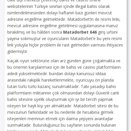
websitelerinin Türkiye sınırları içinde illegal bahis olarak
isimlendirilmesinden dolayı haftanın bazı günleri mevcut
adresine engellme gelmektedir. Matadorbet’in de resmi linki,
mevcut adresine engellme getirilmesi uygulamasına maruz
bırakılmış ve bu hâlden sonra
Matadorbet 646
giriş urlsini
yayına sokmuştur ve oyuncuların Matadorbet’e bu yeni resmi
link yoluyla hiçbir problem ile rast gelmeden varması ihtiyacını
gidermiştir.
Kaçak oyun sektörüne olan arz günden güne çoğalmakta ve
bu önemin karşılanması için de bahis ve casino platformların
adedi yükselmektedir. bundan dolayı kanunsuz iddaa
arasındaki rakiplik hareketlenmekte, oyuncuyu ön planda
tutan türlü türlü kazanç sunulmaktadır. Tabi yasadışı bahis
platformların miktarının çok olmasından dolayı Güvenli canlı
bahis sitesine üyelik oluşturmak için iyi bir tercih yapmak
isteyen bir hayli kişi yer almaktadır. Matadorbet sitesi de bu
mevzunun farkındadır ve bu nedenle de hesabına girmek
isteyenleri memnun etmek için daima yepyeni avantajlar
sunmaktadır. Bulunduğunuz bu sayfanın sonunda bulunan