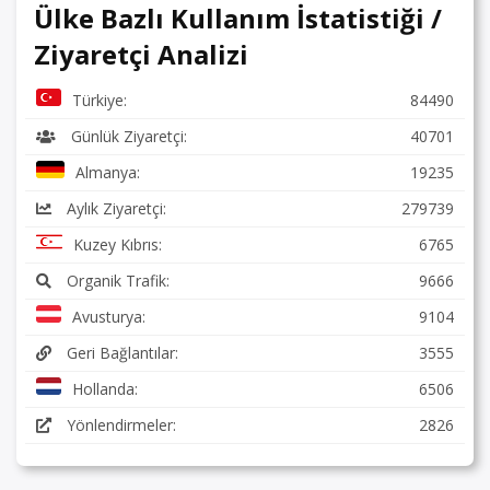
Ülke Bazlı Kullanım İstatistiği /
Ziyaretçi Analizi
Türkiye:
84490
Günlük Ziyaretçi:
40701
Almanya:
19235
Aylık Ziyaretçi:
279739
Kuzey Kıbrıs:
6765
Organik Trafik:
9666
Avusturya:
9104
Geri Bağlantılar:
3555
Hollanda:
6506
Yönlendirmeler:
2826