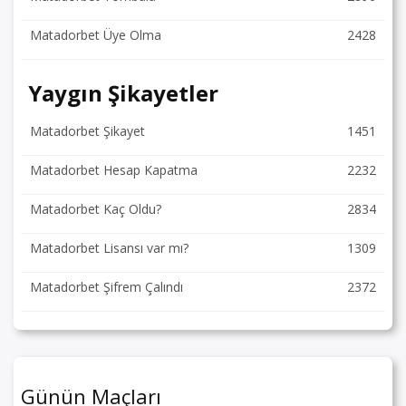
Matadorbet Üye Olma
2428
Yaygın Şikayetler
Matadorbet Şikayet
1451
Matadorbet Hesap Kapatma
2232
Matadorbet Kaç Oldu?
2834
Matadorbet Lisansı var mı?
1309
Matadorbet Şifrem Çalındı
2372
Günün Maçları