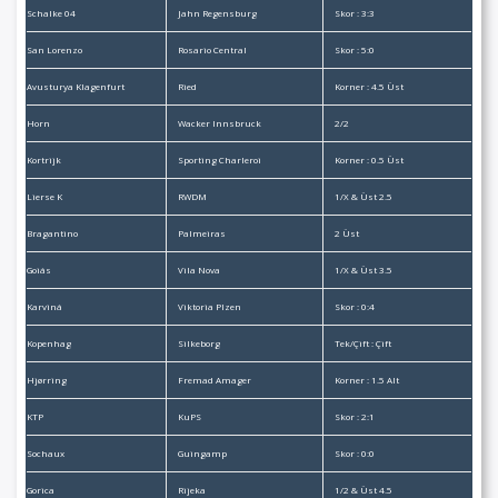
Schalke 04
Jahn Regensburg
Skor : 3:3
San Lorenzo
Rosario Central
Skor : 5:0
Avusturya Klagenfurt
Ried
Korner : 4.5 Üst
Horn
Wacker Innsbruck
2/2
Kortrijk
Sporting Charleroi
Korner : 0.5 Üst
Lierse K
RWDM
1/X & Üst 2.5
Bragantino
Palmeiras
2 Üst
Goiás
Vila Nova
1/X & Üst 3.5
Karviná
Viktoria Plzen
Skor : 0:4
Kopenhag
Silkeborg
Tek/Çift : Çift
Hjørring
Fremad Amager
Korner : 1.5 Alt
KTP
KuPS
Skor : 2:1
Sochaux
Guingamp
Skor : 0:0
Gorica
Rijeka
1/2 & Üst 4.5