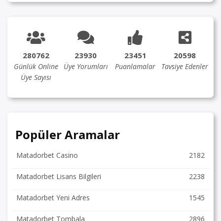
280762
23930
23451
20598
Günlük Online
Üye Yorumları
Puanlamalar
Tavsiye Edenler
Üye Sayısı
Popüler Aramalar
Matadorbet Casino
2182
Matadorbet Lisans Bilgileri
2238
Matadorbet Yeni Adres
1545
Matadorbet Tombala
2896