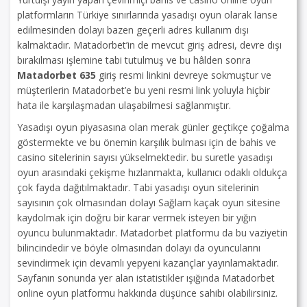
platformların Türkiye sınırlarında yasadışı oyun olarak lanse
edilmesinden dolayı bazen geçerli adres kullanım dışı
kalmaktadır. Matadorbet’in de mevcut giriş adresi, devre dışı
bırakılması işlemine tabi tutulmuş ve bu hâlden sonra
Matadorbet 635
giriş resmi linkini devreye sokmuştur ve
müşterilerin Matadorbet’e bu yeni resmi link yoluyla hiçbir
hata ile karşılaşmadan ulaşabilmesi sağlanmıştır.
Yasadışı oyun piyasasına olan merak günler geçtikçe çoğalma
göstermekte ve bu önemin karşılık bulması için de bahis ve
casino sitelerinin sayısı yükselmektedir. bu suretle yasadışı
oyun arasındaki çekişme hızlanmakta, kullanıcı odaklı oldukça
çok fayda dağıtılmaktadır. Tabi yasadışı oyun sitelerinin
sayısının çok olmasından dolayı Sağlam kaçak oyun sitesine
kaydolmak için doğru bir karar vermek isteyen bir yığın
oyuncu bulunmaktadır. Matadorbet platformu da bu vaziyetin
bilincindedir ve böyle olmasından dolayı da oyuncularını
sevindirmek için devamlı yepyeni kazançlar yayınlamaktadır.
Sayfanın sonunda yer alan istatistikler ışığında Matadorbet
online oyun platformu hakkında düşünce sahibi olabilirsiniz.