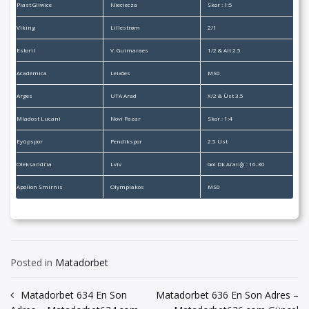
Piast Gliwice
Nieciecza
Skor : 1:5
Viking
Lillestrøm
2/1
Estoril
V. Guimaraes
1/2 & Alt 2.5
Académica
Leixões
MS0
Arges
UTA Arad
X/2 & Üst 3.5
Mladost Lucani
Novi Pazar
Skor : 1:4
Eyüpspor
Pendikspor
2.5 Üst
Oleksandria
Lviv
Gol Dk Aralığı : 16-30
Apollon Smirnis
Olympiakos
MS0
Posted in
Matadorbet
Yazı
Matadorbet 634 En Son
Matadorbet 636 En Son Adres –