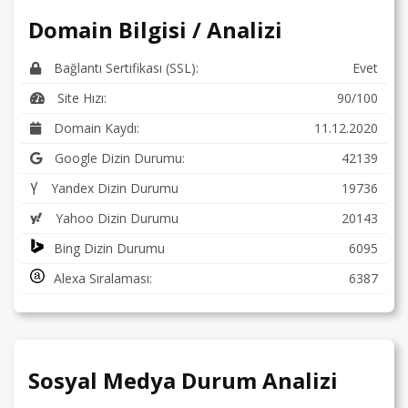
Domain Bilgisi / Analizi
Bağlantı Sertifikası (SSL):
Evet
Site Hızı:
90/100
Domain Kaydı:
11.12.2020
Google Dizin Durumu:
42139
Yandex Dizin Durumu
19736
Yahoo Dizin Durumu
20143
Bing Dizin Durumu
6095
Alexa Sıralaması:
6387
Sosyal Medya Durum Analizi