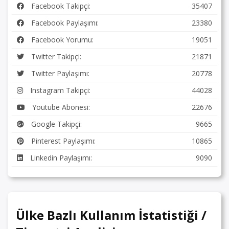
Facebook Takipçi:
35407
Facebook Paylaşımı:
23380
Facebook Yorumu:
19051
Twitter Takipçi:
21871
Twitter Paylaşımı:
20778
Instagram Takipçi:
44028
Youtube Abonesi:
22676
Google Takipçi:
9665
Pinterest Paylaşımı:
10865
Linkedin Paylaşımı:
9090
Ülke Bazlı Kullanım İstatistiği /