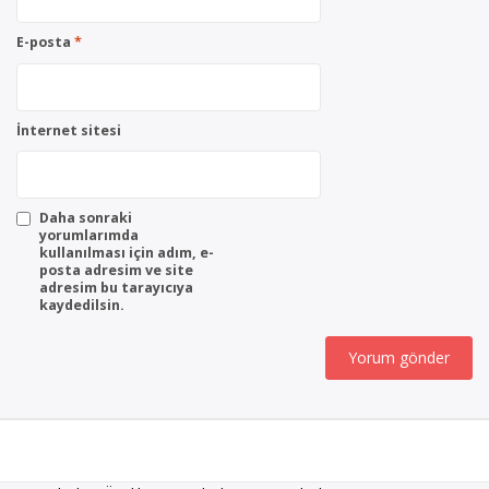
E-posta
*
İnternet sitesi
Daha sonraki
yorumlarımda
kullanılması için adım, e-
posta adresim ve site
adresim bu tarayıcıya
kaydedilsin.