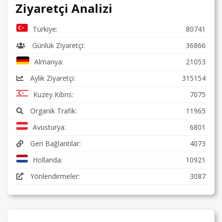
Ziyaretçi Analizi
Türkiye:
80741
Günlük Ziyaretçi:
36866
Almanya:
21053
Aylık Ziyaretçi:
315154
Kuzey Kıbrıs:
7075
Organik Trafik:
11965
Avusturya:
6801
Geri Bağlantılar:
4073
Hollanda:
10921
Yönlendirmeler:
3087