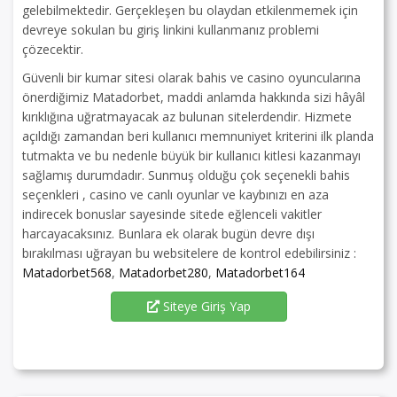
gelebilmektedir. Gerçekleşen bu olaydan etkilenmemek için
devreye sokulan bu giriş linkini kullanmanız problemi
çözecektir.
Güvenli bir kumar sitesi olarak bahis ve casino oyuncularına
önerdiğimiz Matadorbet, maddi anlamda hakkında sizi hâyâl
kırıklığına uğratmayacak az bulunan sitelerdendir. Hizmete
açıldığı zamandan beri kullanıcı memnuniyet kriterini ilk planda
tutmakta ve bu nedenle büyük bir kullanıcı kitlesi kazanmayı
sağlamış durumdadır. Sunmuş olduğu çok seçenekli bahis
seçenkleri , casino ve canlı oyunlar ve kaybınızı en aza
indirecek bonuslar sayesinde sitede eğlenceli vakitler
harcayacaksınız. Bunlara ek olarak bugün devre dışı
bırakılması uğrayan bu websitelere de kontrol edebilirsiniz :
Matadorbet568
,
Matadorbet280
,
Matadorbet164
Siteye Giriş Yap