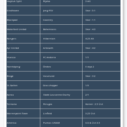
Hajduk Split
Rijeka
3 Alt
Eindhoven
Jong PSV
Skor : 5:1
Blackpool
Coventry
Skor : 1:1
Waterford United
Bohemians
Skor : 4:3
Rangers
Hibernian
4.25 Alt
Ayr United
Arbroath
Skor : 4:2
Huesca
FC Andorra
1/1
Norrköping
Örebro
X veya 2
Brage
Vasalund
Skor : 3:2
St. Gallen
Grasshopper
1/X
Aarau
Stade Lausanne-Ouchy
2/1
Ternana
Perugia
Korner : 2.5 Üst
Warrenpoint Town
Linfield
3.25 Üst
América
Pumas UNAM
X/2 & Üst 3.5