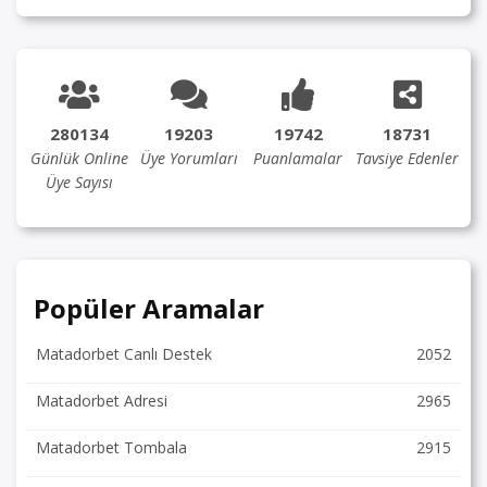
280134
19203
19742
18731
Günlük Online
Üye Yorumları
Puanlamalar
Tavsiye Edenler
Üye Sayısı
Popüler Aramalar
Matadorbet Canlı Destek
2052
Matadorbet Adresi
2965
Matadorbet Tombala
2915