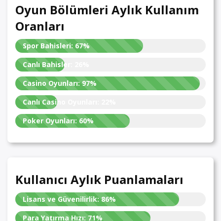
Oyun Bölümleri Aylık Kullanım
Oranları
Spor Bahisleri:
67%
Canlı Bahisler:
26%
Casino Oyunları:
97%
Canlı Casino Oyunları:
22%
Poker Oyunları:
60%
Kullanıcı Aylık Puanlamaları
Lisans ve Güvenilirlik:
86%
Para Yatırma Hızı:
71%