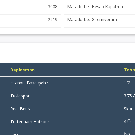
3008
Matadorbet Hesap Kapatma
2919
Matadorbet Giremiyorum
Deplasman
Tahm
İstanbul Başakşehir
1/2
Tuzlaspor
3.75 A
Real Betis
Skor :
Tottenham Hotspur
4 Üst
Lecce
İY0