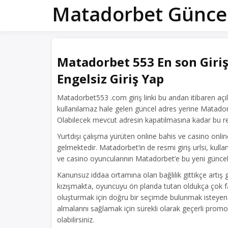
Skip
Matadorbet Güncel
to
content
Matadorbet 553 En son Giriş
Engelsiz Giriş Yap
Matadorbet553 .com giriş linki bu andan itibaren aç
kullanılamaz hale gelen güncel adres yerine Matador
Olabilecek mevcut adresin kapatılmasına kadar bu r
Yurtdışı çalışma yürüten online bahis ve casino onl
gelmektedir. Matadorbet’in de resmi giriş urlsi, kul
ve casino oyuncularının Matadorbet’e bu yeni güncel ad
Kanunsuz iddaa ortamına olan bağlılık gittikçe artış 
kızışmakta, oyuncuyu ön planda tutan oldukça çok fayd
oluşturmak için doğru bir seçimde bulunmak isteyen tü
almalarını sağlamak için sürekli olarak geçerli promosy
olabilirsiniz.