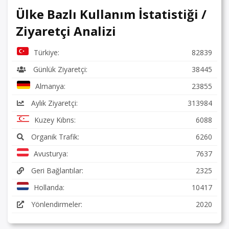
Ülke Bazlı Kullanım İstatistiği /
Ziyaretçi Analizi
Türkiye:
82839
Günlük Ziyaretçi:
38445
Almanya:
23855
Aylık Ziyaretçi:
313984
Kuzey Kıbrıs:
6088
Organik Trafik:
6260
Avusturya:
7637
Geri Bağlantılar:
2325
Hollanda:
10417
Yönlendirmeler:
2020