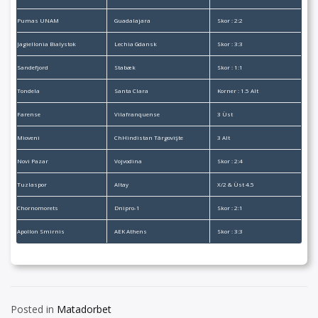
Pumas UNAM
Guadalajara
Skor : 2:2
Jagiellonia Bialystok
Lechia Gdansk
Skor : 3:3
Sandefjord
Stabæk
Skor : 1:1
Tondela
Santa Clara
Korner : 1.5 Alt
Farense
Vilafranquense
3 Üst
Mioveni
ChHindistan Târgovişte
3 Alt
Novi Pazar
Vojvodina
Skor : 2:4
Tuzlaspor
Altay
X/2 & Üst 4.5
Chornomorets
Dnipro-1
Skor : 2:1
Apollon Smirnis
AEK Athens
Skor : 3:3
Posted in
Matadorbet