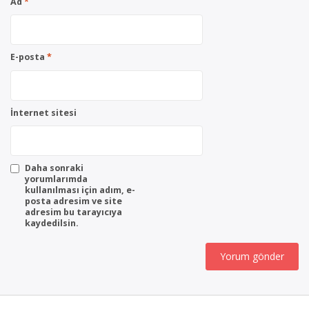
Ad
*
E-posta
*
İnternet sitesi
Daha sonraki
yorumlarımda
kullanılması için adım, e-
posta adresim ve site
adresim bu tarayıcıya
kaydedilsin.