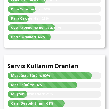
Para Yatırma Hızı:
30%
Para Çekme Hızı:
23%
Üyelik/Deneme Bonusu:
51%
Bahis Oranları:
46%
Servis Kullanım Oranları
Masaüstü Sürüm:
90%
Mobil Sürüm:
74%
Müşteri Hizmetleri:
21%
Canlı Destek Birimi:
61%