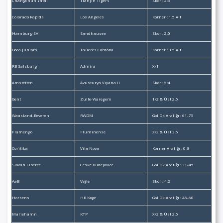
Changchun Yatai
Tianjin Tigers
Skor : 2:5
Colorado Rapids
Los Angeles
Korner : 1.5 Alt
Hamburg SV
Sandhausen
Skor : 2:0
Boca Juniors
Talleres Córdoba
Korner : 3.5 Alt
RB Salzburg
Admira
X/1
Amstetten
Avusturya Viyana II
Skor : 5:4
Gent
Zulte-Waregem
1/2 & Üst 2.5
Waasland-Beveren
RWDM
Gol Dk Aralığı : 61-75
Flamengo
Fluminense
X/2 & Üst 3.5
Coritiba
Vila Nova
Korner Aralığı : 0-8
Slovan Liberec
Ceské Budejovice
Gol Dk Aralığı : 31-45
AaB
Vejle
Skor : 4:2
Horsens
HB Køge
Gol Dk Aralığı : 46-60
Mariehamn
KTP
X/2 & Üst 2.5