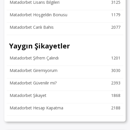
Matadorbet Lisans Bilgileri
3125
Matadorbet Hoşgeldin Bonusu
1179
Matadorbet Canlı Bahis
2077
Yaygın Şikayetler
Matadorbet Şifrem Çalındı
1201
Matadorbet Giremiyorum
3030
Matadorbet Güvenilir mi?
2393
Matadorbet Şikayet
1868
Matadorbet Hesap Kapatma
2188