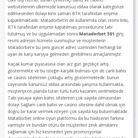
websitelerinin ülkemizde kanunsuz iddaa olarak kategorize
edilmesinden dolayı kimi zaman BTK tarafından erişime
kapatılmaktadır. Matadorbet’in de kullanımda olan resmi linki,
BTK tarafından erişime kapatılması prosedürüne tabi
tutulmuş ve bu uygulamadan sonra
Matadorbet 501
giriş
resmi adresini hizmete sunmuştur ve müşterilerin
Matadorbet’e bu yeni güncel adres üzerinden herhangi bir
uyarı ile karşı karşıya gelmeden girebilmesi amaçlanmıştır.
Kaçak kumar piyasasına olan arz gün geçtikçe artış
göstermekte ve bu isteğin karşılık bulması için de canlı bahis
ve casino sitelerinin çokluğu artış göstermektedir. bunun
sayesinde kanunsuz iddaa arasındaki yarışma hızlanmakta,
müşteriyi ön planda tutan türlü türlü kazanım verilmektedir.
Tabi yasaya aykırı bahis sitelerinin çok sayıda olmasından
dolayı Sağlam canlı bahis ve casino sitesine dahil olmak için
doğru bir karar vermek isteyen çok sayıda kişi bulunmaktadır.
Matadorbet online oyun platformu da bu hadisenin farkına
varmıştır ve bundan ötürü de müşterileri zevk almalarını
sağlamak için hız kesmeden yeni promosyonlar