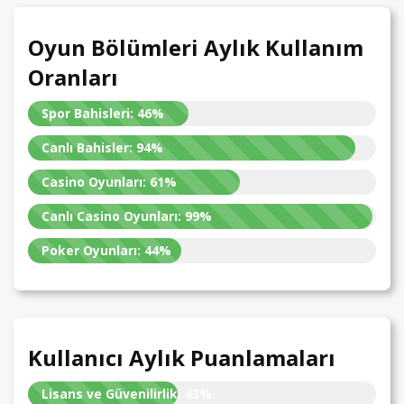
Oyun Bölümleri Aylık Kullanım
Oranları
Spor Bahisleri:
46%
Canlı Bahisler:
94%
Casino Oyunları:
61%
Canlı Casino Oyunları:
99%
Poker Oyunları:
44%
Kullanıcı Aylık Puanlamaları
Lisans ve Güvenilirlik:
43%