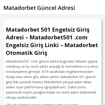
Skip
Matadorbet Güncel Adresi
to
content
Matadorbet 501 Engelsiz Giriş
Adresi – Matadorbet501 .com
Engelsiz Giriş Linki – Matadorbet
Otomatik Giriş
Matadorbet501 .com güncel adresi bugünden itibaren yayına
sokulmuş ve bu resmi adres aracılığı ile hizmetlerini icra etme
mecburiyetine girmiştir. BTK tarafından engellenmesinden
dolayı hata veren giriş adresi yerine Matadorbet 501 güncel
giriş linki yazarak hatasız Matadorbet yasaya aykırı iddaa
online oyun platformuna uğrayabilirsiniz. Daha sonra
yaşanacak erişim yasağına kadar bu resmi adres kullanımda
olmayı sürdürecektir.
Ülke dışı hizmet sunan çevirimiçi bahis ve casino