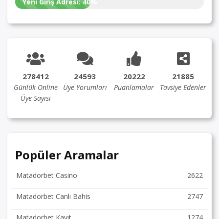
Yeni Giriş Adresi:
40%
278412
24593
20222
21885
Günlük Online
Üye Yorumları
Puanlamalar
Tavsiye Edenler
Üye Sayısı
Popüler Aramalar
Matadorbet Casino
2622
Matadorbet Canlı Bahis
2747
Matadorbet Kayıt
1274