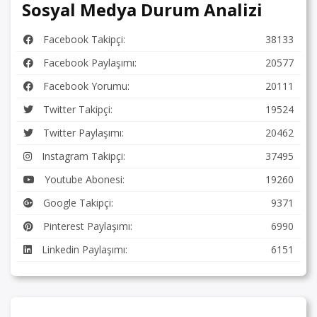
Sosyal Medya Durum Analizi
Facebook Takipçi:
38133
Facebook Paylaşımı:
20577
Facebook Yorumu:
20111
Twitter Takipçi:
19524
Twitter Paylaşımı:
20462
Instagram Takipçi:
37495
Youtube Abonesi:
19260
Google Takipçi:
9371
Pinterest Paylaşımı:
6990
Linkedin Paylaşımı:
6151