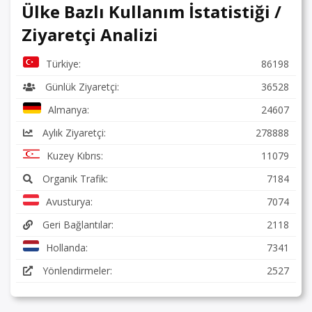
Ülke Bazlı Kullanım İstatistiği /
Ziyaretçi Analizi
Türkiye:
86198
Günlük Ziyaretçi:
36528
Almanya:
24607
Aylık Ziyaretçi:
278888
Kuzey Kıbrıs:
11079
Organik Trafik:
7184
Avusturya:
7074
Geri Bağlantılar:
2118
Hollanda:
7341
Yönlendirmeler:
2527