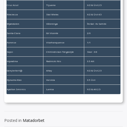
Cruz Azul
Tijuana
X/2 & Üst 2.5
Nieciecza
Stal Mielec
X/2 & Üst 4.5
Mjøndalen
Vålerenga
İlk Gol : Ev Sahibi
Santa Clara
Gil Vicente
2/X
Farense
Vilafranquense
1/1
Sepsi
ChHindistan Târgovişte
Skor : 3:0
Vojvodina
Radnicki Nis
3.5 Alt
Gençlerbirliği
Altay
X/2 & Üst 2.5
Dynamo Kiev
Vorskla
3.5 Üst
Apollon Smirnis
Lamia
X/2 & Alt 2.5
Posted in
Matadorbet