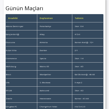
Günün Maçları
Evsahibi
Deplasman
Tahmin
Adana Demirspor
Fenerbahçe
Skor : 0:4
Gençlerbirliği
Altay
4 Üst
Osasuna
Almeria
Korner Aralığı : 12+
Aston Villa
Everton
2/1
Cremonese
Spezia
Skor : 1:4
Wolfsburg
Mainz 05
Skor : 4:5
Brest
Montpellier
Gol Dk Aralığı : 46-60
Ufa
S. Moskova
X veya 2
KFUM
Aalesund
Skor : 4:3
Zwolle
Heerenveen
Korner : 4.5 Alt
Qingdao FC
Changchun Yatai
X & Üst 2.5