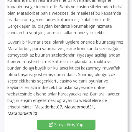
kullanımda olan resmi adresine BTK tarafından erişime
kapatılması getirilmektedir. Bahis ve casino sitelerinden birisi
olan Matadorbet bahis websitesi de maalesef bu kapsamda
arada sırada geçerli adres kullanım dışı kalabilmektedir.
Gerçekleşen bu olaydan kendinizi korumak için hizmete
sunulan bu yeni giriş adresini kullanmanız yetecektir.
Güvenli bir kumar sitesi olarak üyelere öneride bulunacağımız
Matadorbet, para yatırma ve çekme konusunda sizi mağdur
etmeyecek az bulunan sitelerdendir. Piyasaya açıldığı andan
itiberen müşteri hizmet kalitesini ilk planda tutmakta ve
bundan dolayı büyük bir kullanıcı kitlesi kazanmayı muvaffak
olma başarısı göstermiş durumdadır. Sunmuş olduğu çok
seçenekli bahis seçenkleri , casino ve canlı oyunlar ve
kaybınızı en aza indirecek bonuslar sayesinde online
websitesinde efsane anlar harcayacaksınız. Bunlara ilaveten
bugün erişim engellemesi uğrayan bu websitelere de
erişebilirsiniz :
Matadorbet87
,
Matadorbet631
,
Matadorbet920
Siteye Giriş Yap