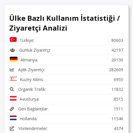
Ülke Bazlı Kullanım İstatistiği /
Ziyaretçi Analizi
Türkiye:
80603
Günlük Ziyaretçi:
42197
Almanya:
20130
Aylık Ziyaretçi:
282609
Kuzey Kıbrıs:
6955
Organik Trafik:
11832
Avusturya:
8515
Geri Bağlantılar:
1511
Hollanda:
11546
Yönlendirmeler:
4374