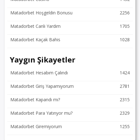
Matadorbet Hoşgeldin Bonusu
2256
Matadorbet Canlı Yardım
1705
Matadorbet Kaçak Bahis
1028
Yaygın Şikayetler
Matadorbet Hesabım Çalındı
1424
Matadorbet Giriş Yapamıyorum
2781
Matadorbet Kapandı mı?
2315
Matadorbet Para Yatırıyor mu?
2329
Matadorbet Giremiyorum
1255