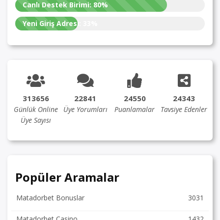
Canlı Destek Birimi:
80%
Yeni Giriş Adresi:
33%
313656
22841
24550
24343
Günlük Online
Üye Yorumları
Puanlamalar
Tavsiye Edenler
Üye Sayısı
Popüler Aramalar
Matadorbet Bonuslar
3031
Matadorbet Casino
1432