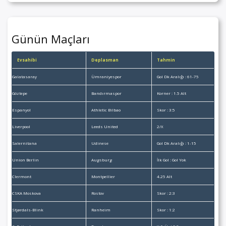
Günün Maçları
Evsahibi
Deplasman
Tahmin
Galatasaray
Ümraniyespor
Gol Dk Aralığı : 61-75
Göztepe
Bandırmaspor
Korner : 1.5 Alt
Espanyol
Athletic Bilbao
Skor : 3:5
Liverpool
Leeds United
2/X
Salernitana
Udinese
Gol Dk Aralığı : 1-15
Union Berlin
Augsburg
İlk Gol : Gol Yok
Clermont
Montpellier
4.25 Alt
CSKA Moskova
Rostov
Skor : 2:3
Stjørdals-Blink
Ranheim
Skor : 1:2