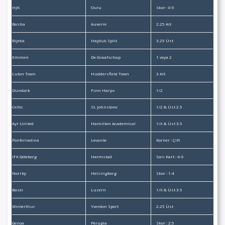
HJK
Oulu
Skor : 0:5
Bastia
Auxerre
2.25 Alt
Rijeka
Hajduk Split
3.25 Üst
Emmen
De Graafschap
1 veya 2
Luton Town
Huddersfield Town
3 Alt
Dundalk
Finn Harps
1/2
Celtic
St. Johnstone
1/2 & Üst 2.5
Ayr United
Hamilton Academical
1/X & Üst 3.5
Ponferradina
Levante
Korner : Çift
IFK Göteborg
Halmstad
Sarı Kart : 4-6
Norrby
Helsingborg
Skor : 1:4
Basel
Luzern
1/X & Üst 3.5
Winterthur
Yverdon Sport
2.25 Üst
Genoa
Perugia
Skor : 2:5