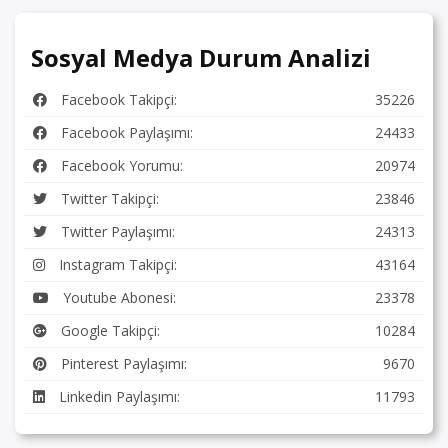
Sosyal Medya Durum Analizi
Facebook Takipçi:
35226
Facebook Paylaşımı:
24433
Facebook Yorumu:
20974
Twitter Takipçi:
23846
Twitter Paylaşımı:
24313
Instagram Takipçi:
43164
Youtube Abonesi:
23378
Google Takipçi:
10284
Pinterest Paylaşımı:
9670
Linkedin Paylaşımı:
11793