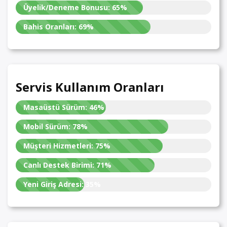
Üyelik/Deneme Bonusu:
65%
Bahis Oranları:
69%
Servis Kullanım Oranları
Masaüstü Sürüm:
46%
Mobil Sürüm:
78%
Müşteri Hizmetleri:
75%
Canlı Destek Birimi:
71%
Yeni Giriş Adresi:
35%