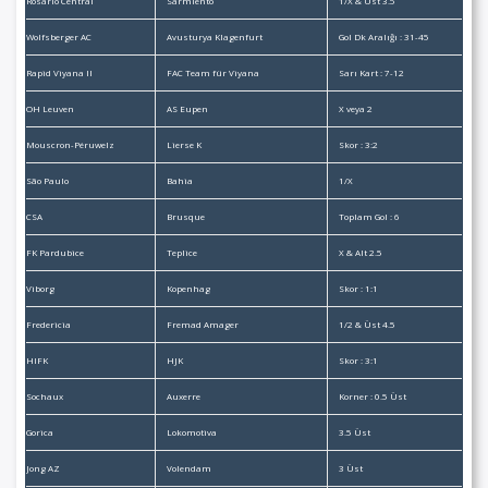
Rosario Central
Sarmiento
1/X & Üst 3.5
Wolfsberger AC
Avusturya Klagenfurt
Gol Dk Aralığı : 31-45
Rapid Viyana II
FAC Team für Viyana
Sarı Kart : 7-12
OH Leuven
AS Eupen
X veya 2
Mouscron-Péruwelz
Lierse K
Skor : 3:2
São Paulo
Bahia
1/X
CSA
Brusque
Toplam Gol : 6
FK Pardubice
Teplice
X & Alt 2.5
Viborg
Kopenhag
Skor : 1:1
Fredericia
Fremad Amager
1/2 & Üst 4.5
HIFK
HJK
Skor : 3:1
Sochaux
Auxerre
Korner : 0.5 Üst
Gorica
Lokomotiva
3.5 Üst
Jong AZ
Volendam
3 Üst