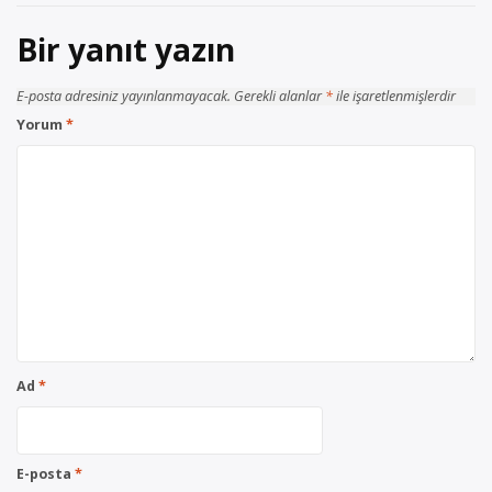
Bir yanıt yazın
E-posta adresiniz yayınlanmayacak.
Gerekli alanlar
*
ile işaretlenmişlerdir
Yorum
*
Ad
*
E-posta
*