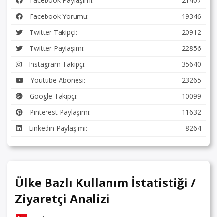
Facebook Paylaşımı:
21407
Facebook Yorumu:
19346
Twitter Takipçi:
20912
Twitter Paylaşımı:
22856
Instagram Takipçi:
35640
Youtube Abonesi:
23265
Google Takipçi:
10099
Pinterest Paylaşımı:
11632
Linkedin Paylaşımı:
8264
Ülke Bazlı Kullanım İstatistiği /
Ziyaretçi Analizi