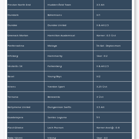
Preston North End
Huddersfield Town
3.5 Alt
Dundalk
Bohemians
X/1
Dundee
Dundee United
X & Alt 2.5
Greenock Morton
Hamilton Academical
Korner : 0.5 Üst
Ponferradina
Malaga
İlk Gol : Deplasman
Elfsborg
Hammarby
Skor : 0:2
Västerås SK
Falkenberg
X & Alt 2.5
Basel
Young Boys
X/2
Kriens
Yverdon Sport
3.25 Üst
Ternana
Benevento
3 Üst
Ballymena United
Dungannon Swifts
3.5 Alt
Guadalajara
Santos Laguna
İY1
Piast Gliwice
Lech Poznan
Korner Aralığı : 0-8
Bodø / Glimt
Viking
Skor : 4:3