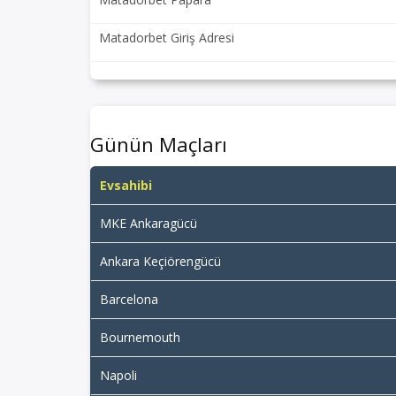
Matadorbet Giriş Adresi
Günün Maçları
Evsahibi
MKE Ankaragücü
Ankara Keçiörengücü
Barcelona
Bournemouth
Napoli