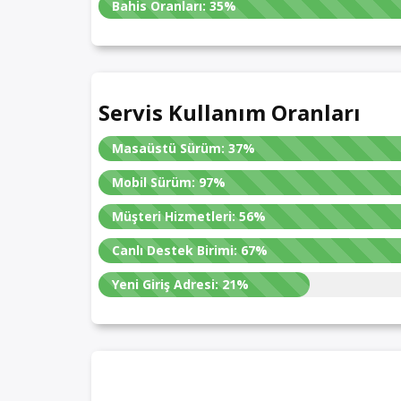
Bahis Oranları:
35%
Servis Kullanım Oranları
Masaüstü Sürüm:
37%
Mobil Sürüm:
97%
Müşteri Hizmetleri:
56%
Canlı Destek Birimi:
67%
Yeni Giriş Adresi:
21%