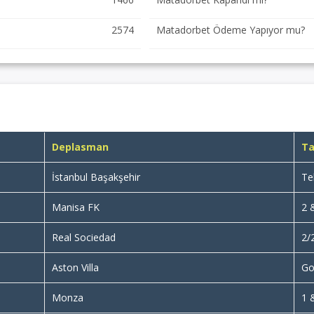
2574
Matadorbet Ödeme Yapıyor mu?
Deplasman
T
İstanbul Başakşehir
Te
Manisa FK
2 
Real Sociedad
2/
Aston Villa
Go
Monza
1 