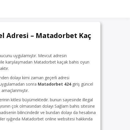
el Adresi – Matadorbet Kaç
onucunu uygulamıştır. Mevcut adresin
n ile karşılaşmadan Matadorbet kaçak bahis oyun
ktır.
inden dolayı kimi zaman geçerli adresi
bu uygulamadan sonra
Matadorbet 424
giriş güncel
sı amaçlanmıştır.
rinin kitlesi büyümektedir. bunun sayesinde illegal
yısının çok olmasından dolayı Sağlam bahis sitesine
adisenin bilincindedir ve bundan dolayı da hesabına
ler ışığında Matadorbet online websitesi hakkında