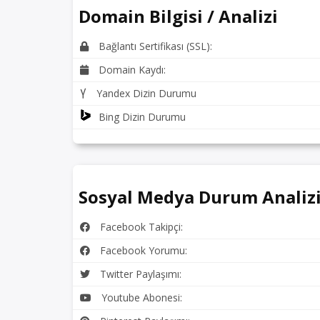
Domain Bilgisi / Analizi
Bağlantı Sertifikası (SSL):
Domain Kaydı:
Yandex Dizin Durumu
Bing Dizin Durumu
Sosyal Medya Durum Analiz
Facebook Takipçi:
Facebook Yorumu:
Twitter Paylaşımı:
Youtube Abonesi: