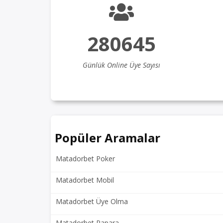
280645
Günlük Online Üye Sayısı
Popüler Aramalar
Matadorbet Poker
Matadorbet Mobil
Matadorbet Üye Olma
Matadorbet Papara