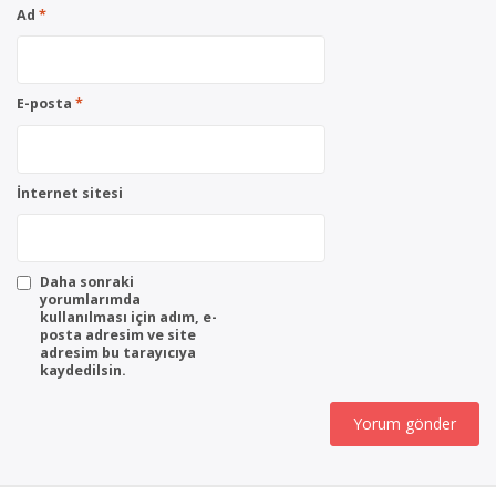
Ad
*
E-posta
*
İnternet sitesi
Daha sonraki
yorumlarımda
kullanılması için adım, e-
posta adresim ve site
adresim bu tarayıcıya
kaydedilsin.