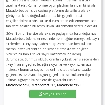
güncel adresine geçerli adresin kullanım dışı kalması tabi
tutulmaktadır. Kumar online oyun platformlarından birisi olan
Matadorbet bahis ve casino platformu da talihsiz olarak
görüyoruz ki bu doğrultuda arada bir geçerli adresi
engellenebilmektedir. Bu tür durumlardan etkilenmemek için
faaliyete sokulan bu resmi linkini kullanmanız yeterli olacaktır.
Güvenli bir online site olarak size paylaşımda bulunduğumuz
Matadorbet, ödemeler nezdinde sizi mağdur etmeyecek sayılı
sitelerdendir. Piyasaya adım attığı zamandan beri kullanıcı
memnuniyet kriterini en ön sırada tutmakta ve böylece
binlerce bir bahis sever sayısı kazanmayı başarmış
durumdadır. Sunmuş olduğu oranları yüksek bahis seçenekleri
, keyifli anlar geçirebileceğiniz oyunlar ve kaybınızı en aza
indirecek bonuslar sayesinde online sitede efsane saatler
geçireceksiniz. Ayrıca bugün geçerli adresin kullanım dışı
kalması uğrayan bu sitelere de gözatabilirsiniz :
Matadorbet261
,
Matadorbet612
,
Matadorbet958
Siteye Giriş Yap