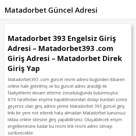
Skip
Matadorbet Güncel Adresi
to
content
Matadorbet 393 Engelsiz Giriş
Adresi – Matadorbet393 .com
Giriş Adresi – Matadorbet Direk
Giriş Yap
Matadorbet393 .com güncel resmi adresi bugünden itibaren
online hale getirilmiş ve bu güncel adres aracılığı ile
faaliyetlerini devam ettirme zorunluluğunda bulunmuştur.
BTK tarafından erişime kapatılmasından dolayı bundan sonra
geçersiz olan giriş adresi yerine Matadorbet 393 güncel giriş
linki bir yere not ederek hata almadan Matadorbet kanunsuz
iddaa online sitesine giriş yapabilirsiniz. Oluşabilecek erişim
engellemesine kadar bu resmi link resmi adres olmayı
sürdürecektir.