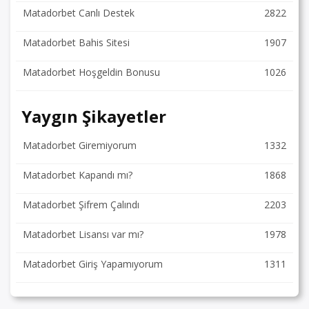
Matadorbet Canlı Destek
2822
Matadorbet Bahis Sitesi
1907
Matadorbet Hoşgeldin Bonusu
1026
Yaygın Şikayetler
Matadorbet Giremiyorum
1332
Matadorbet Kapandı mı?
1868
Matadorbet Şifrem Çalındı
2203
Matadorbet Lisansı var mı?
1978
Matadorbet Giriş Yapamıyorum
1311