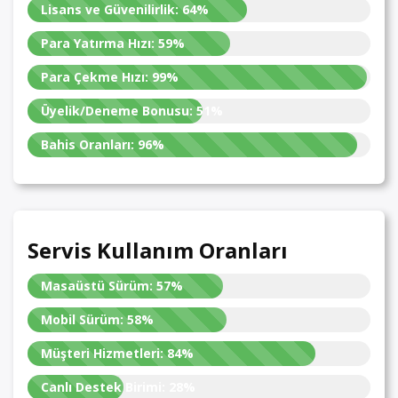
Lisans ve Güvenilirlik:
64%
Para Yatırma Hızı:
59%
Para Çekme Hızı:
99%
Üyelik/Deneme Bonusu:
51%
Bahis Oranları:
96%
Servis Kullanım Oranları
Masaüstü Sürüm:
57%
Mobil Sürüm:
58%
Müşteri Hizmetleri:
84%
Canlı Destek Birimi:
28%