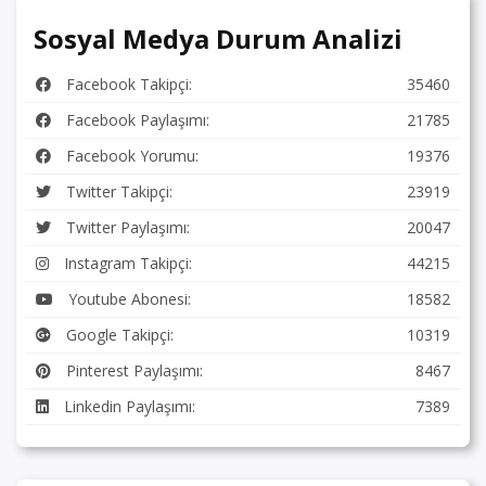
Sosyal Medya Durum Analizi
Facebook Takipçi:
35460
Facebook Paylaşımı:
21785
Facebook Yorumu:
19376
Twitter Takipçi:
23919
Twitter Paylaşımı:
20047
Instagram Takipçi:
44215
Youtube Abonesi:
18582
Google Takipçi:
10319
Pinterest Paylaşımı:
8467
Linkedin Paylaşımı:
7389